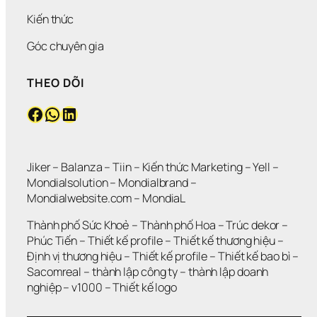
Kiến thức
Góc chuyên gia
THEO DÕI
Facebook
WhatsApp
LinkedIn
Jiker 
– 
Balanza
 – 
Tiin
 – 
Kiến thức Marketing
 – 
Yell
 – 
Mondialsolution
 – 
Mondialbrand
 – 
Mondialwebsite.com
 – 
MondiaL
Thành phố Sức Khoẻ
 – 
Thành phố Hoa 
– 
Trúc dekor
 – 
Phúc Tiến 
– 
Thiết kế profile
 – 
Thiết kế thương hiệu
 – 
Định vị thương hiệu 
– 
Thiết kế profile
 – 
Thiết kế bao bì
 – 
Sacomreal
 – 
thành lập công ty
 – 
thành lập doanh 
nghiệp
 – 
v1000
 – 
Thiết kế logo