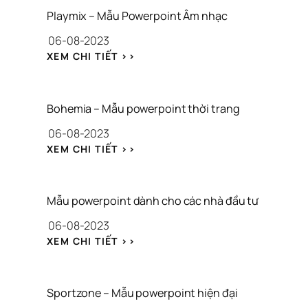
Playmix – Mẫu Powerpoint Âm nhạc
06-08-2023
: 
XEM CHI TIẾT >>
P
L
A
Y
Bohemia – Mẫu powerpoint thời trang
M
06-08-2023
I
X 
: 
XEM CHI TIẾT >>
– 
B
M
O
Ẫ
H
U 
E
Mẫu powerpoint dành cho các nhà đầu tư
P
M
O
06-08-2023
I
W
A 
: 
XEM CHI TIẾT >>
E
– 
M
R
M
Ẫ
P
Ẫ
U 
O
U 
P
Sportzone – Mẫu powerpoint hiện đại
I
P
O