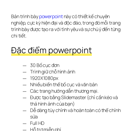
Bản trình bày 
powerpoint
 này có thiết kế chuyên 
nghiệp, cực kỳ hiện đại và độc đáo, trong đó mỗi trang 
trình bày được tạo ra với tình yêu và sự chú ý đến từng 
chi tiết.
Đặc điểm powerpoint
30 Bố cục đơn
Trình giữ chỗ hình ảnh
1920X1080px
Nhiều biến thể bố cục và văn bản
Các trang hướng dẫn thương mại.
Được tạo bằng Slidemaster (chỉ cần kéo và
thả hình ảnh của bạn)
Dễ dàng tùy chỉnh và hoàn toàn có thể chỉnh
sửa
Full HD
Hỗ trợ miễn phí