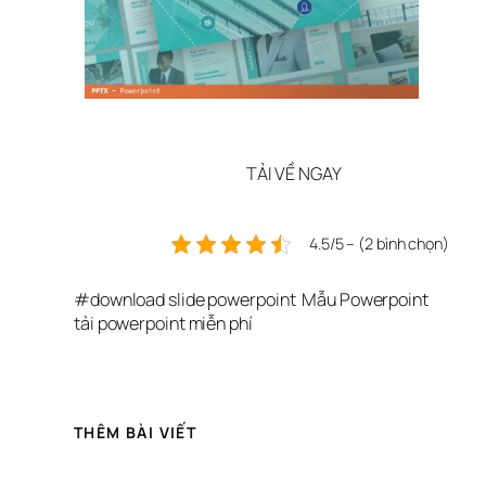
TẢI VỀ NGAY
4.5/5 – (2 bình chọn)
#
download slide powerpoint
Mẫu Powerpoint
tải powerpoint miễn phí
THÊM BÀI VIẾT