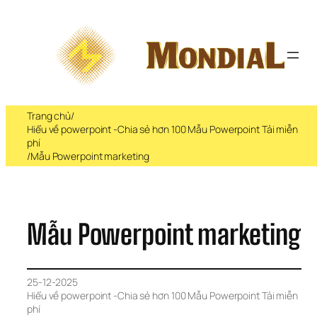
Chuyển 
đến 
phần 
nội 
dung
Trang chủ
/
Hiểu về powerpoint -Chia sẻ hơn 100 Mẫu Powerpoint Tải miễn 
phí
/
Mẫu Powerpoint marketing
Mẫu Powerpoint marketing
25-12-2025
Hiểu về powerpoint -Chia sẻ hơn 100 Mẫu Powerpoint Tải miễn 
phí