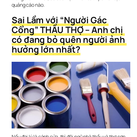
quảng cáo nào.
Sai Lầm với “Người Gác 
Cổng” THẦU THỢ – Anh chị 
có đang bỏ quên người ảnh 
hưởng lớn nhất?
Nếu đại lý là cánh cửa, thì đội ngũ nhà thầu và thợ sơn 