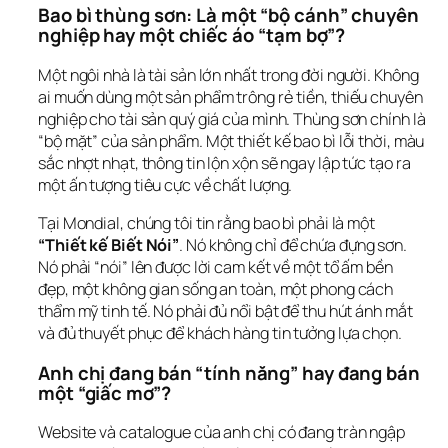
Bao bì thùng sơn: Là một “bộ cánh” chuyên 
nghiệp hay một chiếc áo “tạm bợ”?
Một ngôi nhà là tài sản lớn nhất trong đời người. Không 
ai muốn dùng một sản phẩm trông rẻ tiền, thiếu chuyên 
nghiệp cho tài sản quý giá của mình. Thùng sơn chính là 
“bộ mặt” của sản phẩm. Một thiết kế bao bì lỗi thời, màu 
sắc nhợt nhạt, thông tin lộn xộn sẽ ngay lập tức tạo ra 
một ấn tượng tiêu cực về chất lượng.
Tại Mondial, chúng tôi tin rằng bao bì phải là một 
“Thiết kế Biết Nói”
. Nó không chỉ để chứa đựng sơn. 
Nó phải “nói” lên được lời cam kết về một tổ ấm bền 
đẹp, một không gian sống an toàn, một phong cách 
thẩm mỹ tinh tế. Nó phải đủ nổi bật để thu hút ánh mắt 
và đủ thuyết phục để khách hàng tin tưởng lựa chọn.
Anh chị đang bán “tính năng” hay đang bán 
một “giấc mơ”?
Website và catalogue của anh chị có đang tràn ngập 