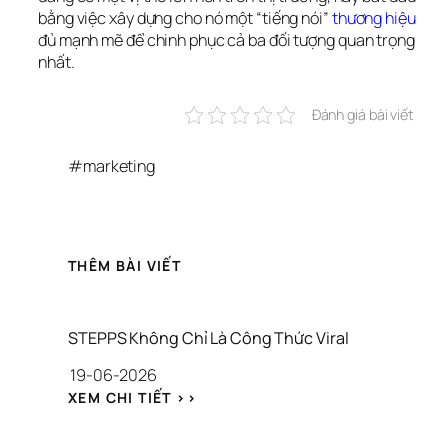
bằng việc xây dựng cho nó một “tiếng nói” 
thương hiệu
đủ mạnh mẽ để chinh phục cả ba đối tượng quan trọng 
nhất.
Đánh giá bài viết
#
marketing
THÊM BÀI VIẾT
STEPPS Không Chỉ Là Công Thức Viral
19-06-2026
: 
XEM CHI TIẾT >>
S
T