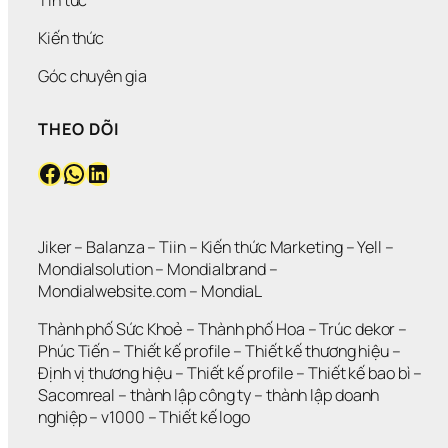
N 
Ô
Ư 
N
N
Đ
Kiến thức
H
G 
Ú
Ư
L
N
Góc chuyên gia
N
Ớ
G 
G 
N
M
THEO DÕI
V
?
Ứ
Ẫ
C
Facebook
WhatsApp
LinkedIn
N 
?
K
H
Ô
N
Jiker 
– 
Balanza
 – 
Tiin
 – 
Kiến thức Marketing
 – 
Yell
 – 
G 
Mondialsolution
 – 
Mondialbrand
 – 
G
Mondialwebsite.com
 – 
MondiaL
I
Ả
Thành phố Sức Khoẻ
 – 
Thành phố Hoa 
– 
Trúc dekor
 – 
I 
Phúc Tiến 
– 
Thiết kế profile
 – 
Thiết kế thương hiệu
 – 
Q
Định vị thương hiệu 
– 
Thiết kế profile
 – 
Thiết kế bao bì
 – 
U
Sacomreal
 – 
thành lập công ty
 – 
thành lập doanh 
Y
Ế
nghiệp
 – 
v1000
 – 
Thiết kế logo
T 