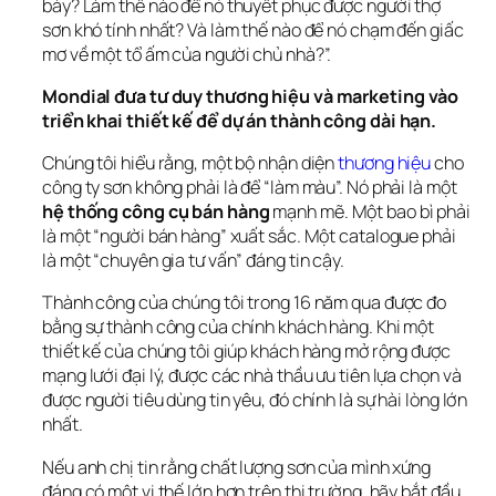
bày? Làm thế nào để nó thuyết phục được người thợ 
sơn khó tính nhất? Và làm thế nào để nó chạm đến giấc 
mơ về một tổ ấm của người chủ nhà?”.
Mondial đưa tư duy thương hiệu và marketing vào 
triển khai thiết kế để dự án thành công dài hạn.
Chúng tôi hiểu rằng, một bộ nhận diện 
thương hiệu
 cho 
công ty sơn không phải là để “làm màu”. Nó phải là một 
hệ thống công cụ bán hàng
 mạnh mẽ. Một bao bì phải 
là một “người bán hàng” xuất sắc. Một catalogue phải 
là một “chuyên gia tư vấn” đáng tin cậy.
Thành công của chúng tôi trong 16 năm qua được đo 
bằng sự thành công của chính khách hàng. Khi một 
thiết kế của chúng tôi giúp khách hàng mở rộng được 
mạng lưới đại lý, được các nhà thầu ưu tiên lựa chọn và 
được người tiêu dùng tin yêu, đó chính là sự hài lòng lớn 
nhất.
Nếu anh chị tin rằng chất lượng sơn của mình xứng 
đáng có một vị thế lớn hơn trên thị trường, hãy bắt đầu 