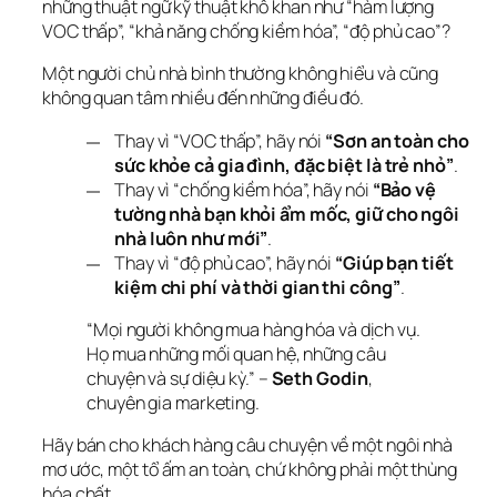
những thuật ngữ kỹ thuật khô khan như “hàm lượng 
VOC thấp”, “khả năng chống kiềm hóa”, “độ phủ cao”?
Một người chủ nhà bình thường không hiểu và cũng 
không quan tâm nhiều đến những điều đó.
Thay vì “VOC thấp”, hãy nói
“Sơn an toàn cho
sức khỏe cả gia đình, đặc biệt là trẻ nhỏ”
.
Thay vì “chống kiềm hóa”, hãy nói
“Bảo vệ
tường nhà bạn khỏi ẩm mốc, giữ cho ngôi
nhà luôn như mới”
.
Thay vì “độ phủ cao”, hãy nói
“Giúp bạn tiết
kiệm chi phí và thời gian thi công”
.
“Mọi người không mua hàng hóa và dịch vụ. 
Họ mua những mối quan hệ, những câu 
chuyện và sự diệu kỳ.”
 – 
Seth Godin
, 
chuyên gia marketing.
Hãy bán cho khách hàng câu chuyện về một ngôi nhà 
mơ ước, một tổ ấm an toàn, chứ không phải một thùng 
hóa chất.