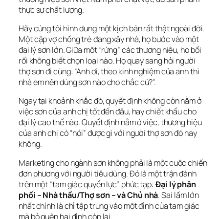
thực sự chất lượng.
Hãy cùng tôi hình dung một kịch bản rất thật ngoài đời. 
Một cặp vợ chồng trẻ đang xây nhà, họ bước vào một 
đại lý sơn lớn. Giữa một “rừng” các thương hiệu, họ bối 
rối không biết chọn loại nào. Họ quay sang hỏi người 
thợ sơn đi cùng: “Anh ơi, theo kinh nghiệm của anh thì 
nhà em nên dùng sơn nào cho chắc cú?”.
Ngay tại khoảnh khắc đó, quyết định không còn nằm ở 
việc sơn của anh chị tốt đến đâu, hay chiết khấu cho 
đại lý cao thế nào. Quyết định nằm ở việc, thương hiệu 
của anh chị có “nói” được gì với người thợ sơn đó hay 
không.
Marketing cho ngành sơn không phải là một cuộc chiến 
đơn phương với người tiêu dùng. Đó là một trận đánh 
trên một “tam giác quyền lực” phức tạp: 
Đại lý phân 
phối – Nhà thầu/Thợ sơn – và Chủ nhà
. Sai lầm lớn 
nhất chính là chỉ tập trung vào một đỉnh của tam giác 
mà bỏ quên hai đỉnh còn lại.