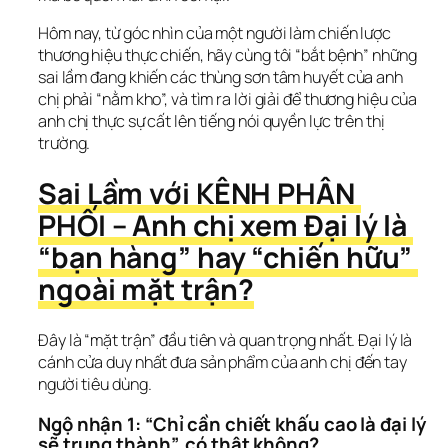
Hôm nay, từ góc nhìn của một người làm chiến lược 
thương hiệu thực chiến, hãy cùng tôi “bắt bệnh” những 
sai lầm đang khiến các thùng sơn tâm huyết của anh 
chị phải “nằm kho”, và tìm ra lời giải để thương hiệu của 
anh chị thực sự cất lên tiếng nói quyền lực trên thị 
trường.
Sai Lầm với KÊNH PHÂN 
PHỐI – Anh chị xem Đại lý là 
“bạn hàng” hay “chiến hữu” 
ngoài mặt trận?
Đây là “mặt trận” đầu tiên và quan trọng nhất. Đại lý là 
cánh cửa duy nhất đưa sản phẩm của anh chị đến tay 
người tiêu dùng.
Ngộ nhận 1: “Chỉ cần chiết khấu cao là đại lý 
sẽ trung thành”, có thật không?