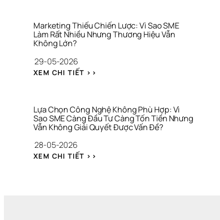
R
G
A 
Ệ
A
Â
T
U
L
N 
À
Marketing Thiếu Chiến Lược: Vì Sao SME 
S
Làm Rất Nhiều Nhưng Thương Hiệu Vẫn 
I 
Không Lớn?
Á
C
C
H
29-05-2026
H 
Í
: 
M
N
XEM CHI TIẾT >>
M
A
H 
A
R
C
R
K
Á 
K
E
N
Lựa Chọn Công Nghệ Không Phù Hợp: Vì 
E
Sao SME Càng Đầu Tư Càng Tốn Tiền Nhưng 
T
H
Vẫn Không Giải Quyết Được Vấn Đề?
T
I
Â
I
N
N 
28-05-2026
N
G 
V
: 
G 
Q
À 
XEM CHI TIẾT >>
L
T
U
T
Ự
H
Á 
À
A 
I
H
I 
C
Ế
Ạ
C
H
U 
N 
H
Ọ
C
H
Í
N 