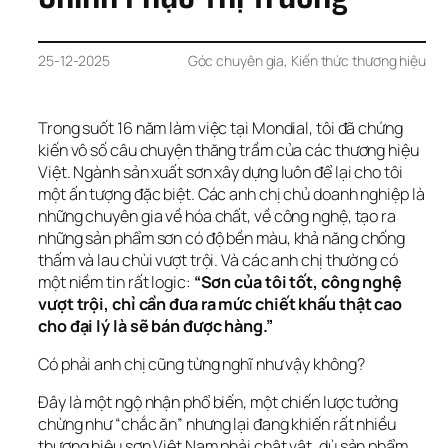
25-12-2025
Góc chuyên gia
, 
Kiến thức thương hiệu
Trong suốt 16 năm làm việc tại Mondial, tôi đã chứng 
kiến vô số câu chuyện thăng trầm của các thương hiệu 
Việt. Ngành sản xuất sơn xây dựng luôn để lại cho tôi 
một ấn tượng đặc biệt. Các anh chị chủ doanh nghiệp là 
những chuyên gia về hóa chất, về công nghệ, tạo ra 
những sản phẩm sơn có độ bền màu, khả năng chống 
thấm và lau chùi vượt trội. Và các anh chị thường có 
một niềm tin rất logic: 
“Sơn của tôi tốt, công nghệ 
vượt trội, chỉ cần đưa ra mức chiết khấu thật cao 
cho đại lý là sẽ bán được hàng.”
Có phải anh chị cũng từng nghĩ như vậy không?
Đây là một ngộ nhận phổ biến, một chiến lược tưởng 
chừng như “chắc ăn” nhưng lại đang khiến rất nhiều 
thương hiệu sơn Việt Nam phải chật vật, dù sản phẩm 