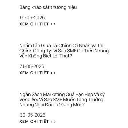
E
P
Bảng khảo sát thương hiệu
P
01-06-2026
S 
K
: 
XEM CHI TIẾT >>
H
B
Ô
Ả
N
N
G 
G 
Nhầm Lẫn Giữa Tài Chính Cá Nhân Và Tài 
C
K
Chính Công Ty: Vì Sao SME Có Tiền Nhưng 
H
Vẫn Không Biết Lời Thật?
H
Ỉ 
Ả
31-05-2026
L
O 
À 
: 
S
XEM CHI TIẾT >>
C
N
Á
Ô
H
T 
N
Ầ
T
G 
M 
H
Ngân Sách Marketing Quá Hạn Hẹp Và Kỳ 
T
L
Vọng Ảo: Vì Sao SME Muốn Tăng Trưởng 
Ư
H
Nhưng Ngại Đầu Tư Đúng Mức?
Ẫ
Ơ
Ứ
N 
N
30-05-2026
C 
G
G 
V
: 
I
H
XEM CHI TIẾT >>
I
N
Ữ
I