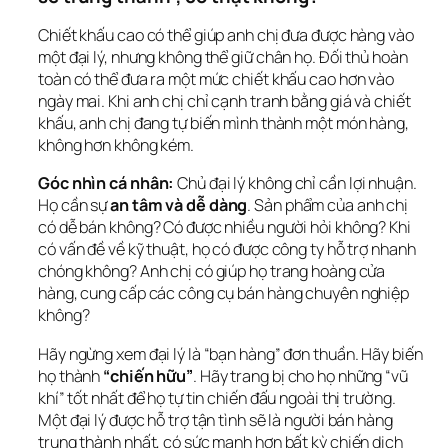
Chiết khấu cao có thể giúp anh chị đưa được hàng vào 
một đại lý, nhưng không thể giữ chân họ. Đối thủ hoàn 
toàn có thể đưa ra một mức chiết khấu cao hơn vào 
ngày mai. Khi anh chị chỉ cạnh tranh bằng giá và chiết 
khấu, anh chị đang tự biến mình thành một món hàng, 
không hơn không kém.
Góc nhìn cá nhân:
 Chủ đại lý không chỉ cần lợi nhuận. 
Họ cần sự 
an tâm và dễ dàng
. Sản phẩm của anh chị 
có dễ bán không? Có được nhiều người hỏi không? Khi 
có vấn đề về kỹ thuật, họ có được công ty hỗ trợ nhanh 
chóng không? Anh chị có giúp họ trang hoàng cửa 
hàng, cung cấp các công cụ bán hàng chuyên nghiệp 
không?
Hãy ngừng xem đại lý là “bạn hàng” đơn thuần. Hãy biến 
họ thành 
“chiến hữu”
. Hãy trang bị cho họ những “vũ 
khí” tốt nhất để họ tự tin chiến đấu ngoài thị trường. 
Một đại lý được hỗ trợ tận tình sẽ là người bán hàng 
trung thành nhất, có sức mạnh hơn bất kỳ chiến dịch 