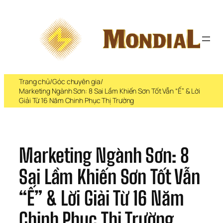
Chuyển 
đến 
phần 
nội 
dung
Trang chủ
/
Góc chuyên gia
/
Marketing Ngành Sơn: 8 Sai Lầm Khiến Sơn Tốt Vẫn “Ế” & Lời
Giải Từ 16 Năm Chinh Phục Thị Trường
Marketing Ngành Sơn: 8 
Sai Lầm Khiến Sơn Tốt Vẫn 
“Ế” & Lời Giải Từ 16 Năm 
Chinh Phục Thị Trường