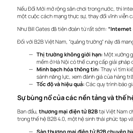
Nếu Đổi Mới mở rộng sân chơi trong nước, thì Inte
một cuộc cách mạng thực sự, thay đổi vĩnh viễn cá
Như Bill Gates đã tiên đoán từ rất sớm: 
“Internet
Đối với B2B Việt Nam, “quảng trường” này đã mang
Thị trường không giới hạn:
Một xưởng gỗ
mềm ở Hà Nội có thể cung cấp giải pháp 
Minh bạch hóa thông tin:
Thay vì tìm ki
sánh năng lực, xem đánh giá của hàng t
Tốc độ và hiệu quả:
Các quy trình báo gi
Sự bùng nổ của các nền tảng và thế h
Ban đầu, 
thương mại điện tử B2B
 tại Việt Nam c
trong thế hệ B2B 4.0, một hệ sinh thái phức tạp v
Sàn thương mại điện tử B2B chuyên bi