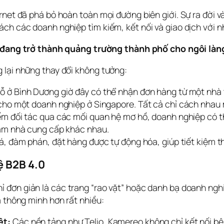
rnet đã phá bỏ hoàn toàn mọi đường biên giới. Sự ra đời và
ch các doanh nghiệp tìm kiếm, kết nối và giao dịch với n
 đang trở thành quảng trường thành phố cho ngôi làng
 lại những thay đổi không tưởng:
 ở Bình Dương giờ đây có thể nhận đơn hàng từ một nhà t
cho một doanh nghiệp ở Singapore. Tất cả chỉ cách nhau 
ếm đối tác qua các mối quan hệ mơ hồ, doanh nghiệp có th
răm nhà cung cấp khác nhau.
á, đàm phán, đặt hàng được tự động hóa, giúp tiết kiệm thờ
ệ B2B 4.0
hỉ đơn giản là các trang “rao vặt” hoặc danh bạ doanh ngh
à thông minh hơn rất nhiều:
ệt:
Các nền tảng như Telio, Kamereo không chỉ kết nối bê