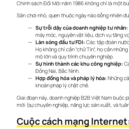
Chính sách Đổi Mới năm 1986 không chỉ là một bướ
Sân chơi nhỏ, quen thuộc ngày nào bỗng nhiên đượ
Sự trỗi dậy của doanh nghiệp tư nhân:
máy móc, nguyên vật liệu, dịch vụ tăng vọ
Làn sóng đầu tư FDI:
Các tập đoàn nước 
Họ không chỉ cần “chữ Tín”, họ cần những
mô lớn và quy trình chuyên nghiệp.
Sự hình thành các khu công nghiệp:
Cá
Đồng Nai, Bắc Ninh.
Hợp đồng hóa và pháp lý hóa:
Những cái
khoản pháp lý chặt chẽ.
Giai đoạn này, doanh nghiệp B2B Việt Nam buộc phả
mới (sự chuyên nghiệp, năng lực sản xuất, và tuân 
Cuộc cách mạng Internet: 