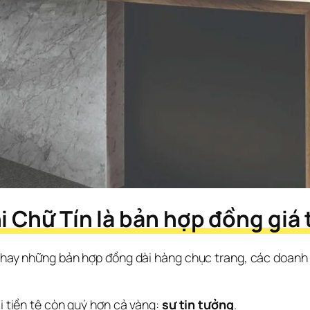
 Chữ Tín là bản hợp đồng giá t
te hay những bản hợp đồng dài hàng chục trang, các doanh
i tiền tệ còn quý hơn cả vàng: 
sự tin tưởng
.