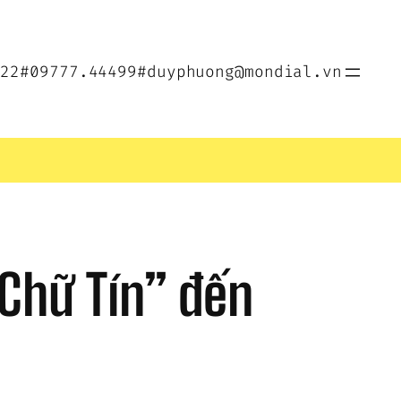
022
#09777.44499
#duyphuong@mondial.vn
Chữ Tín” đến 