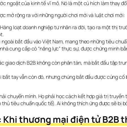
c ngoặt của kinh tế vĩ mô. Nó là một cú hích làm thay đổ
c mở rộng ra với những người chơi mới và luật chơi mới:
Hàng loạt doanh nghiệp tư nhân ra đời, tạo ra một thị tr
t.
ngoài bắt đầu vào Việt Nam, mang theo những tiêu chuẩn 
 nhà cung cấp có “năng lực” thực sự, được chứng minh bằ
c giao dịch B2B không còn phân tán, mà bắt đầu tập trun
 bắt tay vẫn còn đó, nhưng chúng bắt đầu được củng cố b
i chuyển mình. Họ phải học cách kết hợp giá trị truyền th
thủ tiêu chuẩn quốc tế). Ai không thích ứng được sẽ bị bỏ 
Khi thương mại điện tử B2B th