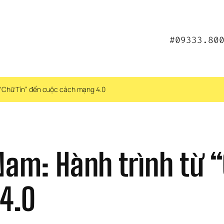
#09333.80
ừ “Chữ Tín” đến cuộc cách mạng 4.0
Nam: Hành trình từ “
4.0