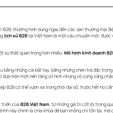
ến B2B, thường hình dung ngay đến các sàn thương mại đ
g 
lịch sử B2B
 tại Việt Nam là một câu chuyện mới, được v
t sự thật quan trọng hơn nhiều: 
Mô hình kinh doanh B2B
ầu bằng những cái bắt tay, bằng những chén trà đặc tron
ó dựa trên một nền tảng vô hình nhưng vô cùng vững chắc
p B2B có thể vươn xa trong thời đại số, trước hết họ cần h
 triển của 
B2B Việt Nam
, từ những giá trị cốt lõi trong 
trình này chính là chìa khóa để bạn không chỉ tồn tại, mà 