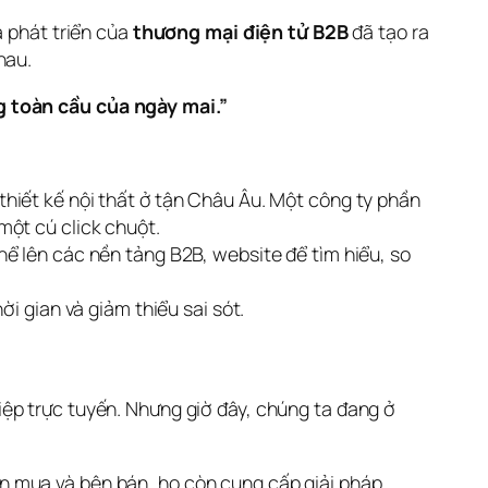
 phát triển của 
thương mại điện tử B2B
 đã tạo ra 
hau.
 toàn cầu của ngày mai.”
hiết kế nội thất ở tận Châu Âu. Một công ty phần
một cú click chuột.
ể lên các nền tảng B2B, website để tìm hiểu, so
i gian và giảm thiểu sai sót.
iệp trực tuyến. Nhưng giờ đây, chúng ta đang ở 
n mua và bên bán, họ còn cung cấp giải pháp