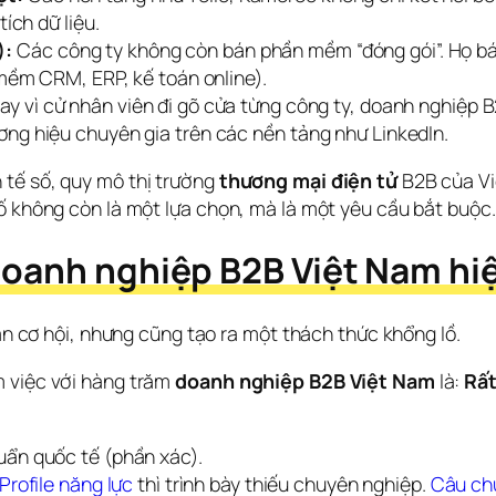
ích dữ liệu.
):
Các công ty không còn bán phần mềm “đóng gói”. Họ b
 mềm CRM, ERP, kế toán online).
y vì cử nhân viên đi gõ cửa từng công ty, doanh nghiệp 
ng hiệu chuyên gia trên các nền tảng như LinkedIn.
tế số, quy mô thị trường 
thương mại điện tử
 B2B của V
số không còn là một lựa chọn, mà là một yêu cầu bắt buộc.
oanh nghiệp B2B Việt Nam hiện
vàn cơ hội, nhưng cũng tạo ra một thách thức khổng lồ.
 việc với hàng trăm 
doanh nghiệp B2B Việt Nam
 là: 
Rất
uẩn quốc tế (phần xác).
Profile năng lực
thì trình bày thiếu chuyên nghiệp.
Câu ch