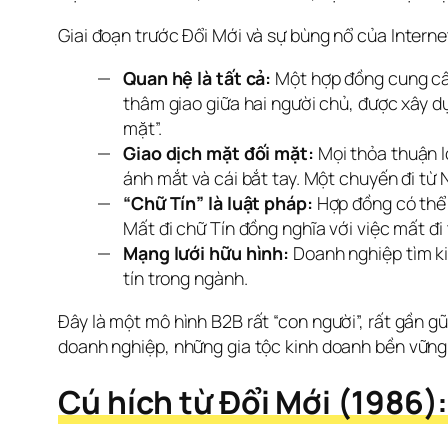
Giai đoạn trước Đổi Mới và sự bùng nổ của Intern
Quan hệ là tất cả:
Một hợp đồng cung cấp
thâm giao giữa hai người chủ, được xây dự
mặt”.
Giao dịch mặt đối mặt:
Mọi thỏa thuận l
ánh mắt và cái bắt tay. Một chuyến đi từ 
“Chữ Tín” là luật pháp:
Hợp đồng có thể c
Mất đi chữ Tín đồng nghĩa với việc mất đi
Mạng lưới hữu hình:
Doanh nghiệp tìm ki
tín trong ngành.
Đây là một mô hình B2B rất “con người”, rất gần g
doanh nghiệp, những gia tộc kinh doanh bền vững 
Cú hích từ Đổi Mới (1986)