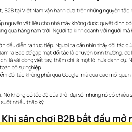
et, B2B tại Việt Nam vận hành dựa trên những nguyên tắc 
 nguyên vật liệu cho nhà máy không được quyết định bởi a
ng qua hàng năm trời. Người ta kinh doanh với người mà h
ớn đều diễn ra trực tiếp. Người ta cần nhìn thấy đối tác
Nam ra Bắc để gặp mặt đối tác là chuyện bình thường, đó l
hỉ là vài dòng viết tay, thậm chí là một lời hứa danh dự. N
 toàn bộ sự nghiệp.
ếm đối tác không phải qua Google, mà qua các mối quan hệ
ũi. Nó không có tốc độ của thời đại số, nhưng nó có chiều 
suốt nhiều thập kỷ.
: Khi sân chơi B2B bắt đầu mở 