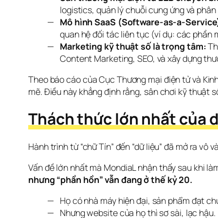
logistics, quản lý chuỗi cung ứng và phân t
Mô hình SaaS (Software-as-a-Service
quan hệ đối tác liên tục (ví dụ: các phần
Marketing kỹ thuật số là trọng tâm:
Tha
Content Marketing, SEO, và xây dựng thươ
Theo báo cáo của Cục Thương mại điện tử và Kinh 
mẽ. Điều này khẳng định rằng, sân chơi kỹ thuật 
Thách thức lớn nhất của d
Hành trình từ “chữ Tín” đến “dữ liệu” đã mở ra vô 
Vấn đề lớn nhất mà MondiaL nhận thấy sau khi làm
nhưng “phần hồn” vẫn đang ở thế kỷ 20.
Họ có nhà máy hiện đại, sản phẩm đạt ch
Nhưng website của họ thì sơ sài, lạc hậu.