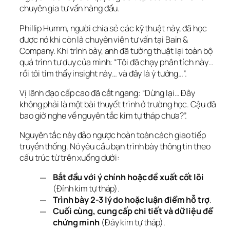
chuyên gia tư vấn hàng đầu.
Phillip Humm, người chia sẻ các kỹ thuật này, đã học 
được nó khi còn là chuyên viên tư vấn tại Bain & 
Company. Khi trình bày, anh đã tường thuật lại toàn bộ 
quá trình tư duy của mình: “Tôi đã chạy phân tích này… 
rồi tôi tìm thấy insight này… và đây là ý tưởng…”.
Vị lãnh đạo cấp cao đã cắt ngang: “Dừng lại… Đây 
không phải là một bài thuyết trình ở trường học. Cậu đã 
bao giờ nghe về nguyên tắc kim tự tháp chưa?”.
Nguyên tắc này đảo ngược hoàn toàn cách giao tiếp 
truyền thống. Nó yêu cầu bạn trình bày thông tin theo 
cấu trúc từ trên xuống dưới:
Bắt đầu với ý chính hoặc đề xuất cốt lõi
(Đỉnh kim tự tháp).
Trình bày 2-3 lý do hoặc luận điểm hỗ trợ
.
Cuối cùng, cung cấp chi tiết và dữ liệu để
chứng minh
(Đáy kim tự tháp).