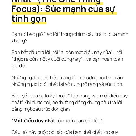
Focus): Sức mạnh của sự 
tinh gọn
Bạn có bao giờ “lạc lối” trong chính câu trả lời của mình 
không?
Bạn bắt đầu trả lời, rồi “à, còn một điều này nữa”… rồi 
“thực ra còn một ý cuối cùng này”… và bạn hoàn toàn 
lạc đề.
Những người giao tiếp trung bình thường nói lan man. 
Những người giỏi nhất lại vô cùng rõ ràng và súc tích.
Bí quyết của họ là kỹ thuật “Tập trung vào một điều duy 
nhất”. Khi được hỏi, họ thường đóng khung câu trả lời 
bằng một cấu trúc đơn giản:
“
Một điều duy nhất
 tôi muốn bạn biết là…”.
Câu nói này buộc bộ não của bạn phải chắt lọc suy 