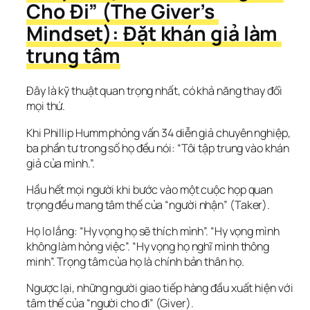
Cho Đi” (The Giver’s 
Mindset): Đặt khán giả làm 
trung tâm
Đây là kỹ thuật quan trọng nhất, có khả năng thay đổi 
mọi thứ.
Khi Phillip Humm phỏng vấn 34 diễn giả chuyên nghiệp, 
ba phần tư trong số họ đều nói: “Tôi tập trung vào khán 
giả của mình.”.
Hầu hết mọi người khi bước vào một cuộc họp quan 
trọng đều mang tâm thế của “người nhận” (Taker).
Họ lo lắng: “Hy vọng họ sẽ thích mình”. “Hy vọng mình 
không làm hỏng việc”. “Hy vọng họ nghĩ mình thông 
minh”. Trọng tâm của họ là chính bản thân họ.
Ngược lại, những người giao tiếp hàng đầu xuất hiện với 
tâm thế của “người cho đi” (Giver).