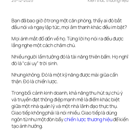
25-12-2025
Kiến thức thương hiệu
Bạn đã bao giờ ở trong một căn phòng, thấy ai đó bắt 
đầu nói và ngay lập tức, mọi âm thanh khác đều im bặt?
Mọi ánh mắt đổ dồn về họ. Từng lời họ nói ra đều được 
lắng nghe một cách chăm chú.
Nhiều người lầm tưởng đó là tài năng thiên bẩm. Họ nghĩ 
đó là “cái uy” trời sinh.
Nhưng không. Đó là một kỹ năng được mài giũa cẩn 
thận. Đó là chiến lược.
Trong bối cảnh kinh doanh, khả năng thu hút sự chú ý 
và truyền đạt thông điệp mạnh mẽ là điểm khác biệt 
giữa một nhà quản lý và một nhà lãnh đạo thực thụ. 
Giao tiếp không phải là nói nhiều. Giao tiếp là dùng 
ngôn từ như một đòn bẩy 
chiến lược thương hiệu
 để kiến 
tạo ảnh hưởng.