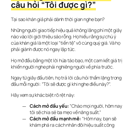
câu hỏi “Tôi được gì?”
Tại sao khán giả phải dành thời gian nghe bạn?
Những người giao tiếp hiệu quả không lãng phí một giây 
nào vào lời giới thiệu sáo rỗng. Họ hiểu rằng sự chú ý 
của khán giả là một loại “tiền tệ” vô cùng quý giá. Và họ 
phải giành được nó ngay lập tức.
Họ mở đầu bằng một lời hứa táo bạo, một cam kết giá trị 
khiến người nghe phải nghiêng người về phía trước.
Ngay từ giây đầu tiên, họ trả lời câu hỏi thầm lặng trong 
đầu mỗi người: “Tôi sẽ được gì khi nghe điều này?”.
Hãy xem sự khác biệt rõ rệt này:
Cách mở đầu yếu:
“Chào mọi người, hôm nay
tôi sẽ chia sẻ ba mẹo về năng suất.”
Cách mở đầu mạnh mẽ:
“Hôm nay, bạn sẽ
khám phá ra cách nhân đôi hiệu suất công