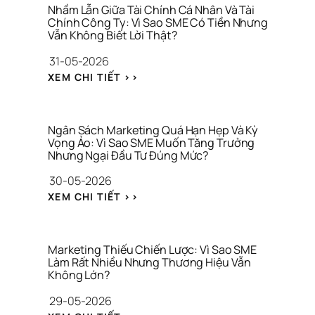
G 
G 
Nhầm Lẫn Giữa Tài Chính Cá Nhân Và Tài 
C
K
Chính Công Ty: Vì Sao SME Có Tiền Nhưng 
H
Vẫn Không Biết Lời Thật?
H
Ỉ 
Ả
31-05-2026
L
O 
À 
: 
S
XEM CHI TIẾT >>
C
N
Á
Ô
H
T 
N
Ầ
T
G 
M 
H
Ngân Sách Marketing Quá Hạn Hẹp Và Kỳ 
T
L
Vọng Ảo: Vì Sao SME Muốn Tăng Trưởng 
Ư
H
Nhưng Ngại Đầu Tư Đúng Mức?
Ẫ
Ơ
Ứ
N 
N
30-05-2026
C 
G
G 
V
: 
I
H
XEM CHI TIẾT >>
I
N
Ữ
I
R
G
A 
Ệ
A
Â
T
U
L
N 
À
Marketing Thiếu Chiến Lược: Vì Sao SME 
S
Làm Rất Nhiều Nhưng Thương Hiệu Vẫn 
I 
Không Lớn?
Á
C
C
H
29-05-2026
H 
Í
: 
M