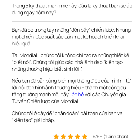
Trong 5 kỹ thuật mạnh mẽ này, đâu là kỹ thuật bạn sẽ áp 
dụng ngay hôm nay?
Bạn đã có trong tay những “đòn bẩy” chiến lược. Nhưng 
một chiến lược xuất sắc cần một kế hoạch triển khai 
hiệu quả.
Tại MondiaL, chúng tôi không chỉ tạo ra những thiết kế 
“biết nói”. Chúng tôi giúp các nhà lãnh đạo “kiến tạo 
những thương hiệu ‘biết sinh lời’”.
Nếu bạn đã sẵn sàng biến mọi thông điệp của mình – từ 
lời nói đến hình ảnh thương hiệu – thành một công cụ 
tăng trưởng mạnh mẽ, hãy 
liên hệ
 với các Chuyên gia 
Tư vấn Chiến lược của MondiaL. 
Chúng tôi ở đây để “chẩn đoán” bài toán của bạn và 
“kiến tạo” giải pháp.
5/5 – (1 bình chọn)