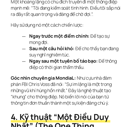
Một khoảng lặng có chủ đích truyền đi một thông điệp 
mạnh mẽ: “Tôi đang kiểm soát tình hình. Điều tôi sắp nói 
ra đây rất quan trọng và đáng để chờ đợi.”.
Hãy sử dụng nó một cách chiến lược:
Ngay trước một điểm chính:
Để tạo sự
mong đợi.
Sau một câu hỏi khó:
Để cho thấy bạn đang
suy nghĩ nghiêm túc.
Ngay sau một tuyên bố táo bạo:
Để thông
điệp có thời gian thẩm thấu.
Góc nhìn chuyên gia MondiaL:
 Như cựu nhà đàm 
phán FBI Chris Voss đã nói: “Sự im lặng là một trong 
những vũ khí hùng hồn nhất.” Đây là nghệ thuật tạo 
“khung” cho thông điệp. Nó biến lời nói của bạn từ 
thông tin đơn thuần thành một sự kiện đáng chú ý.
4. Kỹ thuật “Một Điều Duy 
Nhất” (The One Thing 