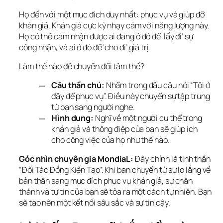
Họ đến với một mục đích duy nhất: phục vụ và giúp đỡ 
khán giả. Khán giả cực kỳ nhạy cảm với năng lượng này. 
Họ có thể cảm nhận được ai đang ở đó để ‘lấy đi’ sự 
công nhận, và ai ở đó để ‘cho đi’ giá trị.
Làm thế nào để chuyển đổi tâm thế?
Câu thần chú:
Nhẩm trong đầu câu nói “Tôi ở
đây để phục vụ”. Điều này chuyển sự tập trung
từ bạn sang người nghe.
Hình dung:
Nghĩ về một người cụ thể trong
khán giả và thông điệp của bạn sẽ giúp ích
cho công việc của họ như thế nào.
Góc nhìn chuyên gia MondiaL:
 Đây chính là tinh thần 
“Đối Tác Đồng Kiến Tạo”. Khi bạn chuyển từ sự lo lắng về 
bản thân sang mục đích phục vụ khán giả, sự chân 
thành và tự tin của bạn sẽ tỏa ra một cách tự nhiên. Bạn 
sẽ tạo nên một kết nối sâu sắc và sự tin cậy.