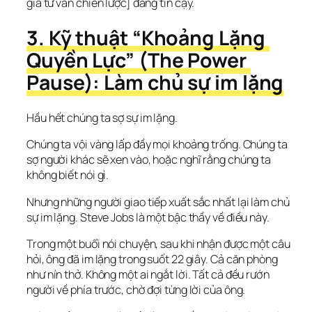
gia tư vấn chiến lược] đáng tin cậy.
3. Kỹ thuật “Khoảng Lặng 
Quyền Lực” (The Power 
Pause): Làm chủ sự im lặng
Hầu hết chúng ta sợ sự im lặng.
Chúng ta vội vàng lấp đầy mọi khoảng trống. Chúng ta 
sợ người khác sẽ xen vào, hoặc nghĩ rằng chúng ta 
không biết nói gì.
Nhưng những người giao tiếp xuất sắc nhất lại làm chủ 
sự im lặng. Steve Jobs là một bậc thầy về điều này.
Trong một buổi nói chuyện, sau khi nhận được một câu 
hỏi, ông đã im lặng trong suốt 22 giây. Cả căn phòng 
như nín thở. Không một ai ngắt lời. Tất cả đều rướn 
người về phía trước, chờ đợi từng lời của ông.