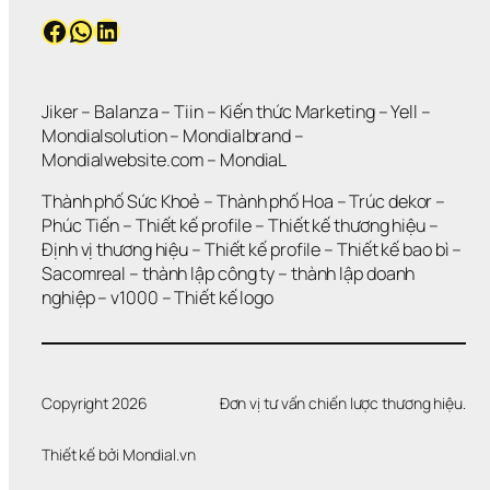
Ẫ
C
Facebook
WhatsApp
LinkedIn
N 
?
K
H
Ô
N
Jiker 
– 
Balanza
 – 
Tiin
 – 
Kiến thức Marketing
 – 
Yell
 – 
G 
Mondialsolution
 – 
Mondialbrand
 – 
G
Mondialwebsite.com
 – 
MondiaL
I
Ả
Thành phố Sức Khoẻ
 – 
Thành phố Hoa 
– 
Trúc dekor
 – 
I 
Phúc Tiến 
– 
Thiết kế profile
 – 
Thiết kế thương hiệu
 – 
Q
Định vị thương hiệu 
– 
Thiết kế profile
 – 
Thiết kế bao bì
 – 
U
Sacomreal
 – 
thành lập công ty
 – 
thành lập doanh 
Y
Ế
nghiệp
 – 
v1000
 – 
Thiết kế logo
T 
Đ
Ư
Ợ
C 
Copyright 2026
Đơn vị tư vấn chiến lược thương hiệu.
V
Ấ
Thiết kế bởi 
Mondial.vn
N 
Đ