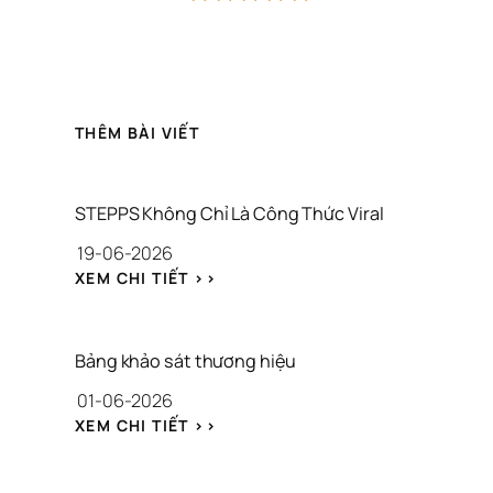
THÊM BÀI VIẾT
STEPPS Không Chỉ Là Công Thức Viral
19-06-2026
: 
XEM CHI TIẾT >>
S
T
E
P
Bảng khảo sát thương hiệu
P
01-06-2026
S 
K
: 
XEM CHI TIẾT >>
H
B
Ô
Ả
N
N