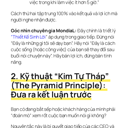
việc trong khi làm việc ít hơn 5 giờ.”
Cách thứ hai tập trung 100% vào kết quả và lợi ích mà 
người nghe nhận được.
Góc nhìn chuyên gia MondiaL:
 Đây chính là triết lý 
“Thiết Kế Sinh Lời
” áp dụng trong giao tiếp. Đừng nói 
“Đây là những gì tôi sẽ dạy bạn”. Hãy nói “Đây là cách 
cuộc sống (hoặc công việc) của bạn sẽ thay đổi sau 
buổi nói chuyện này”. Hãy bán lợi ích, đừng bán tính 
năng.
2. Kỹ thuật “Kim Tự Tháp” 
(The Pyramid Principle): 
Đưa ra kết luận trước
Bạn có đang bắt sếp hoặc khách hàng của mình phải 
“đoán mò” xem rốt cuộc bạn muốn nói gì không?
Nguyên tắc này là bí quyết giao tiếp của các CEO và 