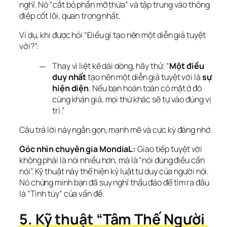
nghĩ. Nó “cắt bỏ phần mỡ thừa” và tập trung vào thông 
điệp cốt lõi, quan trọng nhất.
Ví dụ, khi được hỏi “Điều gì tạo nên một diễn giả tuyệt 
vời?”:
Thay vì liệt kê dài dòng, hãy thử: “
Một điều
duy nhất
tạo nên một diễn giả tuyệt vời là
sự
hiện diện
. Nếu bạn hoàn toàn có mặt ở đó
cùng khán giả, mọi thứ khác sẽ tự vào đúng vị
trí.”
Câu trả lời này ngắn gọn, mạnh mẽ và cực kỳ đáng nhớ.
Góc nhìn chuyên gia MondiaL:
 Giao tiếp tuyệt vời 
không phải là nói nhiều hơn, mà là “nói đúng điều cần 
nói”. Kỹ thuật này thể hiện kỷ luật tư duy của người nói. 
Nó chứng minh bạn đã suy nghĩ thấu đáo để tìm ra đâu 
là “Tinh túy” của vấn đề.
5. Kỹ thuật “Tâm Thế Người 