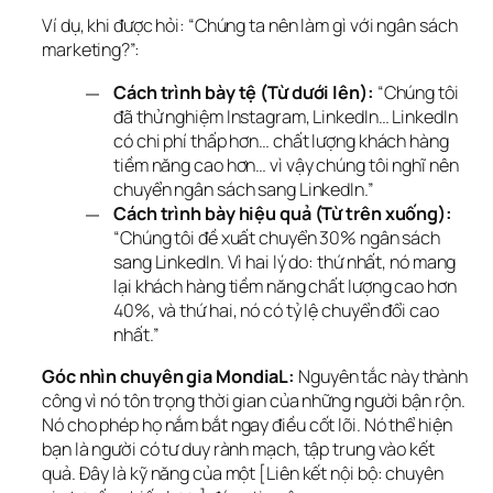
Ví dụ, khi được hỏi: “Chúng ta nên làm gì với ngân sách 
marketing?”:
Cách trình bày tệ (Từ dưới lên):
“Chúng tôi
đã thử nghiệm Instagram, LinkedIn… LinkedIn
có chi phí thấp hơn… chất lượng khách hàng
tiềm năng cao hơn… vì vậy chúng tôi nghĩ nên
chuyển ngân sách sang LinkedIn.”
Cách trình bày hiệu quả (Từ trên xuống):
“Chúng tôi đề xuất chuyển 30% ngân sách
sang LinkedIn. Vì hai lý do: thứ nhất, nó mang
lại khách hàng tiềm năng chất lượng cao hơn
40%, và thứ hai, nó có tỷ lệ chuyển đổi cao
nhất.”
Góc nhìn chuyên gia MondiaL:
 Nguyên tắc này thành 
công vì nó tôn trọng thời gian của những người bận rộn. 
Nó cho phép họ nắm bắt ngay điều cốt lõi. Nó thể hiện 
bạn là người có tư duy rành mạch, tập trung vào kết 
quả. Đây là kỹ năng của một [Liên kết nội bộ: chuyên 