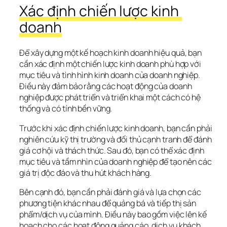
Xác định chiến lược kinh 
doanh
Để xây dựng một kế hoạch kinh doanh hiệu quả, bạn 
cần xác định một chiến lược kinh doanh phù hợp với 
mục tiêu và tình hình kinh doanh của doanh nghiệp. 
Điều này đảm bảo rằng các hoạt động của doanh 
nghiệp được phát triển và triển khai một cách có hệ 
thống và có tính bền vững.
Trước khi xác định chiến lược kinh doanh, bạn cần phải 
nghiên cứu kỹ thị trường và đối thủ cạnh tranh để đánh 
giá cơ hội và thách thức. Sau đó, bạn có thể xác định 
mục tiêu và tầm nhìn của doanh nghiệp để tạo nên các 
giá trị độc đáo và thu hút khách hàng.
Bên cạnh đó, bạn cần phải đánh giá và lựa chọn các 
phương tiện khác nhau để quảng bá và tiếp thị sản 
phẩm/dịch vụ của mình. Điều này bao gồm việc lên kế 
hoạch cho các hoạt động quảng cáo, dịch vụ khách 