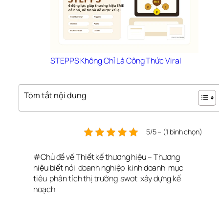
STEPPS Không Chỉ Là Công Thức Viral
Tóm tắt nội dung
5/5 – (1 bình chọn)
#
Chủ đề về Thiết kế thương hiệu – Thương 
hiệu biết nói
doanh nghiệp
kinh doanh
mục 
tiêu
phân tích thị trường
swot
xây dựng kế 
hoạch