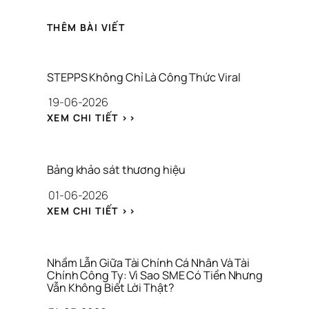
THÊM BÀI VIẾT
STEPPS Không Chỉ Là Công Thức Viral
19-06-2026
: 
XEM CHI TIẾT >>
S
T
E
P
Bảng khảo sát thương hiệu
P
01-06-2026
S 
K
: 
XEM CHI TIẾT >>
H
B
Ô
Ả
N
N
G 
G 
Nhầm Lẫn Giữa Tài Chính Cá Nhân Và Tài 
C
K
Chính Công Ty: Vì Sao SME Có Tiền Nhưng 
H
Vẫn Không Biết Lời Thật?
H
Ỉ 
Ả