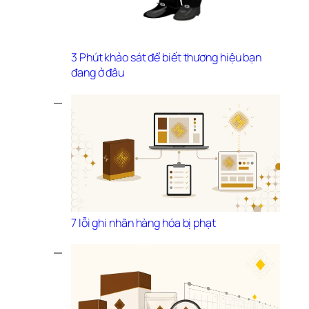
3 Phút khảo sát để biết thương hiệu bạn 
đang ở đâu
7 lỗi ghi nhãn hàng hóa bị phạt