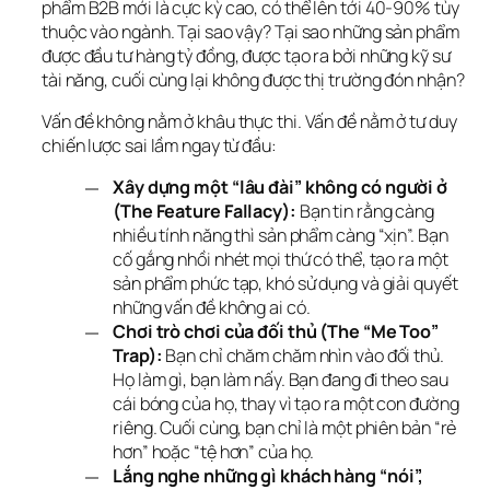
phẩm B2B mới là cực kỳ cao, có thể lên tới 40-90% tùy 
thuộc vào ngành. Tại sao vậy? Tại sao những sản phẩm 
được đầu tư hàng tỷ đồng, được tạo ra bởi những kỹ sư 
tài năng, cuối cùng lại không được thị trường đón nhận?
Vấn đề không nằm ở khâu thực thi. Vấn đề nằm ở tư duy 
chiến lược sai lầm ngay từ đầu:
Xây dựng một “lâu đài” không có người ở
(The Feature Fallacy):
Bạn tin rằng càng
nhiều tính năng thì sản phẩm càng “xịn”. Bạn
cố gắng nhồi nhét mọi thứ có thể, tạo ra một
sản phẩm phức tạp, khó sử dụng và giải quyết
những vấn đề không ai có.
Chơi trò chơi của đối thủ (The “Me Too”
Trap):
Bạn chỉ chăm chăm nhìn vào đối thủ.
Họ làm gì, bạn làm nấy. Bạn đang đi theo sau
cái bóng của họ, thay vì tạo ra một con đường
riêng. Cuối cùng, bạn chỉ là một phiên bản “rẻ
hơn” hoặc “tệ hơn” của họ.
Lắng nghe những gì khách hàng “nói”,