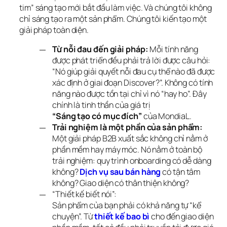
tim” sáng tạo mới bắt đầu làm việc. Và chúng tôi không 
chỉ sáng tạo ra một sản phẩm. Chúng tôi kiến tạo một 
giải pháp toàn diện.
Từ nỗi đau đến giải pháp:
Mỗi tính năng
được phát triển đều phải trả lời được câu hỏi:
“Nó giúp giải quyết nỗi đau cụ thể nào đã được
xác định ở giai đoạn Discover?”. Không có tính
năng nào được tồn tại chỉ vì nó “hay ho”. Đây
chính là tinh thần của giá trị
“Sáng tạo có mục đích”
của MondiaL.
Trải nghiệm là một phần của sản phẩm:
Một giải pháp B2B xuất sắc không chỉ nằm ở
phần mềm hay máy móc. Nó nằm ở toàn bộ
trải nghiệm: quy trình onboarding có dễ dàng
không?
Dịch vụ sau bán hàng
có tận tâm
không? Giao diện có thân thiện không?
“Thiết kế biết nói”:
Sản phẩm của bạn phải có khả năng tự “kể
chuyện”. Từ
thiết kế bao bì
cho đến giao diện