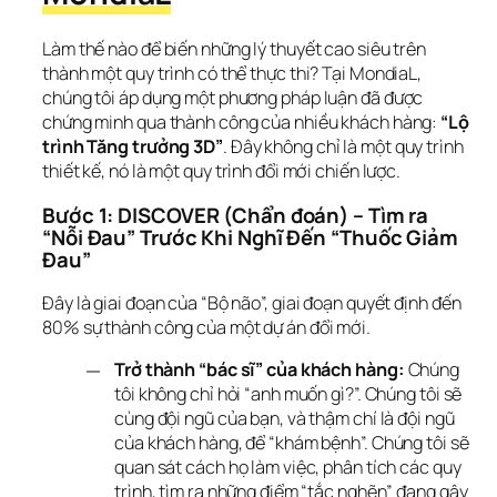
Làm thế nào để biến những lý thuyết cao siêu trên 
thành một quy trình có thể thực thi? Tại MondiaL, 
chúng tôi áp dụng một phương pháp luận đã được 
chứng minh qua thành công của nhiều khách hàng: 
“Lộ 
trình Tăng trưởng 3D”
. Đây không chỉ là một quy trình 
thiết kế, nó là một quy trình đổi mới chiến lược.
Bước 1: DISCOVER (Chẩn đoán) – Tìm ra 
“Nỗi Đau” Trước Khi Nghĩ Đến “Thuốc Giảm 
Đau”
Đây là giai đoạn của “Bộ não”, giai đoạn quyết định đến 
80% sự thành công của một dự án đổi mới.
Trở thành “bác sĩ” của khách hàng:
Chúng
tôi không chỉ hỏi “anh muốn gì?”. Chúng tôi sẽ
cùng đội ngũ của bạn, và thậm chí là đội ngũ
của khách hàng, để “khám bệnh”. Chúng tôi sẽ
quan sát cách họ làm việc, phân tích các quy
trình, tìm ra những điểm “tắc nghẽn” đang gây