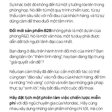
Sự khác biệt đó không đến từ một ý tưởng lóe lên trong 
phòng họp. Nó đến từ một quy trình chiến lược, từ sự 
thấu cảm sâu sắc với nỗi đau của khách hàng, và từ sự 
dũng cảm để theo đuổi một tầm nhìn.
Đổi mới sản phẩm B2B
 không phải là một dự án của 
phòng R&D. Nó là một văn hóa, một tư duy phải được 
dẫn dắt bởi người lãnh đạo cao nhất.
Bạn đang ở đâu trên hành trình đổi mới của mình? Bạn 
đang bận rộn “thêm tính năng”, hay bạn đang tập trung 
“giải quyết vấn đề”?
Nếu bạn cảm thấy đã đến lúc cần một đối tác có thể 
cùng bạn “đào sâu” vào nỗi đau của khách hàng, để tìm 
ra những “mỏ vàng” cơ hội và kiến tạo những giải pháp 
thực sự “sinh lời”, hãy bắt đầu một cuộc đối thoại.
Hãy đặt lịch một phiên làm việc chiến lược miễn 
phí
 với đội ngũ chuyên gia của MondiaL. Hãy cùng 
nhau xây dựng những sản phẩm không chỉ tốt, mà còn 