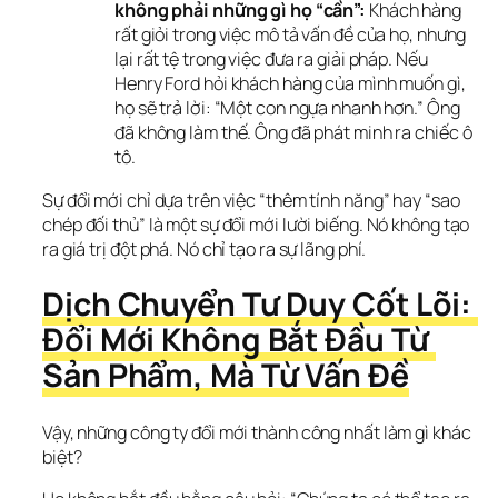
không phải những gì họ “cần”:
Khách hàng
rất giỏi trong việc mô tả vấn đề của họ, nhưng
lại rất tệ trong việc đưa ra giải pháp. Nếu
Henry Ford hỏi khách hàng của mình muốn gì,
họ sẽ trả lời: “Một con ngựa nhanh hơn.” Ông
đã không làm thế. Ông đã phát minh ra chiếc ô
tô.
Sự đổi mới chỉ dựa trên việc “thêm tính năng” hay “sao 
chép đối thủ” là một sự đổi mới lười biếng. Nó không tạo 
ra giá trị đột phá. Nó chỉ tạo ra sự lãng phí.
Dịch Chuyển Tư Duy Cốt Lõi: 
Đổi Mới Không Bắt Đầu Từ 
Sản Phẩm, Mà Từ Vấn Đề
Vậy, những công ty đổi mới thành công nhất làm gì khác 
biệt?