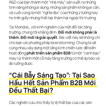
R&D của bạn thành một “nhà máy” sản xuất ra những 
tính năng không ai dùng, những sản phẩm không ai cần, 
và cuối cùng là một “nghĩa địa” của những ý tưởng hay 
ho trên giấy nhưng thất bại thảm hại ngoài thị trường.
Tại MondiaL, với kinh nghiệm của một đối tác tăng 
trưởng, chúng tôi khẳng định: 
Đổi mới không phải là 
thêm. Đổi mới là giải quyết.
 Bài viết này sẽ không chỉ 
cho bạn vài phương pháp brainstorming. Chúng ta sẽ 
cùng nhau xây dựng một lăng kính chiến lược để biến 
hoạt động 
phát triển sản phẩm B2B
 từ một “canh bạc” 
may rủi thành một cỗ máy tăng trưởng có thể dự báo và 
đo lường được.
“Cái Bẫy Sáng Tạo”: Tại Sao 
Hầu Hết Sản Phẩm B2B Mới 
Đều Thất Bại?
Các nghiên cứu cho thấy tỷ lệ thất bại của các sản 