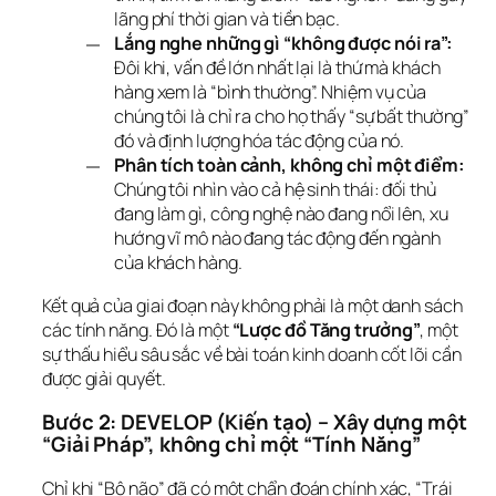
lãng phí thời gian và tiền bạc.
Lắng nghe những gì “không được nói ra”:
Đôi khi, vấn đề lớn nhất lại là thứ mà khách
hàng xem là “bình thường”. Nhiệm vụ của
chúng tôi là chỉ ra cho họ thấy “sự bất thường”
đó và định lượng hóa tác động của nó.
Phân tích toàn cảnh, không chỉ một điểm:
Chúng tôi nhìn vào cả hệ sinh thái: đối thủ
đang làm gì, công nghệ nào đang nổi lên, xu
hướng vĩ mô nào đang tác động đến ngành
của khách hàng.
Kết quả của giai đoạn này không phải là một danh sách 
các tính năng. Đó là một 
“Lược đồ Tăng trưởng”
, một 
sự thấu hiểu sâu sắc về bài toán kinh doanh cốt lõi cần 
được giải quyết.
Bước 2: DEVELOP (Kiến tạo) – Xây dựng một 
“Giải Pháp”, không chỉ một “Tính Năng”
Chỉ khi “Bộ não” đã có một chẩn đoán chính xác, “Trái 