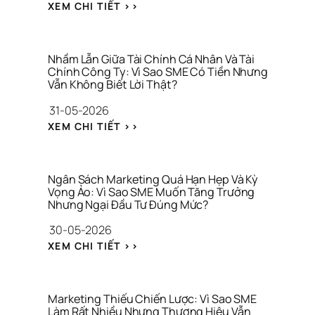
K
: 
XEM CHI TIẾT >>
H
B
Ô
Ả
N
N
G 
G 
Nhầm Lẫn Giữa Tài Chính Cá Nhân Và Tài 
C
K
Chính Công Ty: Vì Sao SME Có Tiền Nhưng 
H
Vẫn Không Biết Lời Thật?
H
Ỉ 
Ả
31-05-2026
L
O 
À 
: 
S
XEM CHI TIẾT >>
C
N
Á
Ô
H
T 
N
Ầ
T
G 
M 
H
Ngân Sách Marketing Quá Hạn Hẹp Và Kỳ 
T
L
Vọng Ảo: Vì Sao SME Muốn Tăng Trưởng 
Ư
H
Nhưng Ngại Đầu Tư Đúng Mức?
Ẫ
Ơ
Ứ
N 
N
30-05-2026
C 
G
G 
V
: 
I
H
XEM CHI TIẾT >>
I
N
Ữ
I
R
G
A 
Ệ
A
Â
T
U
L
N 
À
Marketing Thiếu Chiến Lược: Vì Sao SME 
S
Làm Rất Nhiều Nhưng Thương Hiệu Vẫn 
I 