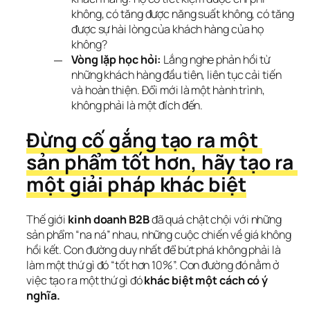
không, có tăng được năng suất không, có tăng
được sự hài lòng của khách hàng của họ
không?
Vòng lặp học hỏi:
Lắng nghe phản hồi từ
những khách hàng đầu tiên, liên tục cải tiến
và hoàn thiện. Đổi mới là một hành trình,
không phải là một đích đến.
Đừng cố gắng tạo ra một 
sản phẩm tốt hơn, hãy tạo ra 
một giải pháp khác biệt
Thế giới 
kinh doanh B2B
 đã quá chật chội với những 
sản phẩm “na ná” nhau, những cuộc chiến về giá không 
hồi kết. Con đường duy nhất để bứt phá không phải là 
làm một thứ gì đó “tốt hơn 10%”. Con đường đó nằm ở 
việc tạo ra một thứ gì đó 
khác biệt một cách có ý 
nghĩa.