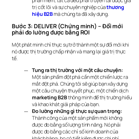
phần mềm, tất cả đều phải truyền tải được giá
trị cốt lõi và sự chuyên nghiệp của
thương 
hiệu B2B
mà chúng ta đã xây dựng.
Bước 3: DELIVER (Chứng minh) – Đổi mới 
phải đo lường được bằng ROI
Một phát minh chỉ thực sự trở thành một sự đổi mới khi 
nó được thị trường chấp nhận và mang lại giá trị thực 
tế.
Tung ra thị trường với một câu chuyện:
Một sản phẩm đột phá cần một chiến lược ra
mắt đột phá. Chúng tôi sẽ giúp bạn xây dựng
một câu chuyện thuyết phục, một chiến dịch
marketing B2B
thông minh để thị trường hiểu
và khao khát giải pháp của bạn.
Đo lường những gì thực sự quan trọng:
Thành công của một sản phẩm mới không
được đo bằng số lượng tính năng. Nó phải
được đo bằng các chỉ số kinh doanh của
khách hàng: họ có tiết kiệm được chi phí