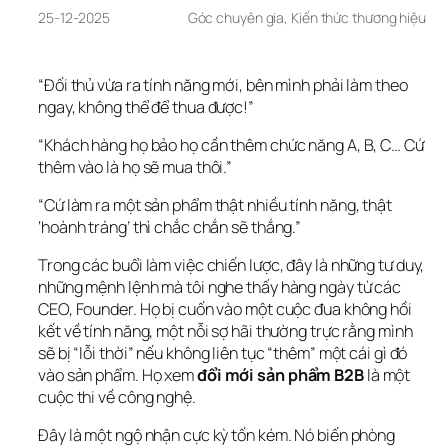
25-12-2025
Góc chuyên gia
, 
Kiến thức thương hiệu
“Đối thủ vừa ra tính năng mới, bên mình phải làm theo 
ngay, không thể để thua được!”
“Khách hàng họ bảo họ cần thêm chức năng A, B, C… Cứ 
thêm vào là họ sẽ mua thôi.”
“Cứ làm ra một sản phẩm thật nhiều tính năng, thật 
‘hoành tráng’ thì chắc chắn sẽ thắng.”
Trong các buổi làm việc chiến lược, đây là những tư duy, 
những mệnh lệnh mà tôi nghe thấy hàng ngày từ các 
CEO, Founder. Họ bị cuốn vào một cuộc đua không hồi 
kết về tính năng, một nỗi sợ hãi thường trực rằng mình 
sẽ bị “lỗi thời” nếu không liên tục “thêm” một cái gì đó 
vào sản phẩm. Họ xem 
đổi mới sản phẩm B2B
 là một 
cuộc thi về công nghệ.
Đây là một ngộ nhận cực kỳ tốn kém. Nó biến phòng 