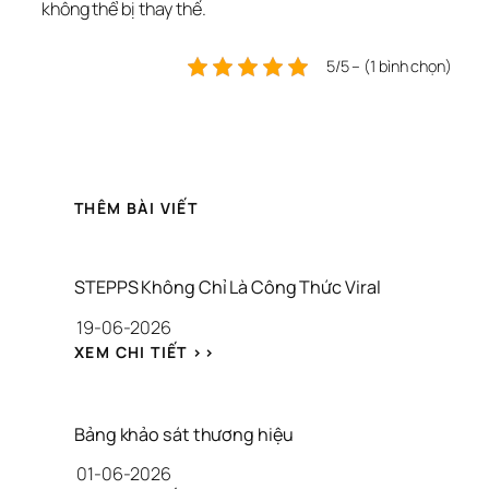
không thể bị thay thế.
5/5 – (1 bình chọn)
THÊM BÀI VIẾT
STEPPS Không Chỉ Là Công Thức Viral
19-06-2026
: 
XEM CHI TIẾT >>
S
T
E
P
Bảng khảo sát thương hiệu
P
01-06-2026
S 