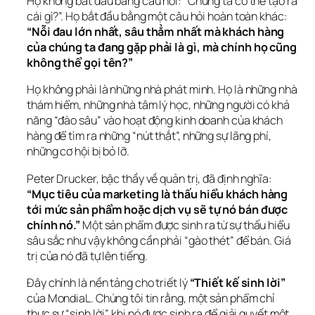
Họ không bắt đầu bằng câu hỏi: “Chúng ta có thể tạo ra 
cái gì?”. Họ bắt đầu bằng một câu hỏi hoàn toàn khác: 
“Nỗi đau lớn nhất, sâu thẳm nhất mà khách hàng 
của chúng ta đang gặp phải là gì, mà chính họ cũng 
không thể gọi tên?”
Họ không phải là những nhà phát minh. Họ là những nhà 
thám hiểm, những nhà tâm lý học, những người có khả 
năng “đào sâu” vào hoạt động kinh doanh của khách 
hàng để tìm ra những “nút thắt”, những sự lãng phí, 
những cơ hội bị bỏ lỡ.
Peter Drucker, bậc thầy về quản trị, đã định nghĩa: 
“Mục tiêu của marketing là thấu hiểu khách hàng 
tới mức sản phẩm hoặc dịch vụ sẽ tự nó bán được 
chính nó.”
 Một sản phẩm được sinh ra từ sự thấu hiểu 
sâu sắc như vậy không cần phải “gào thét” để bán. Giá 
trị của nó đã tự lên tiếng.
Đây chính là nền tảng cho triết lý 
“Thiết kế sinh lời”
của MondiaL. Chúng tôi tin rằng, một sản phẩm chỉ 
thực sự “sinh lời” khi nó được sinh ra để giải quyết một 