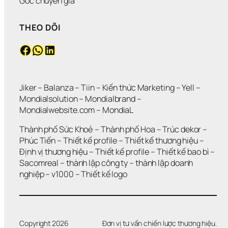
Góc chuyên gia
N
Ớ
G 
G 
N
M
THEO DÕI
V
?
Ứ
Ẫ
C
Facebook
WhatsApp
LinkedIn
N 
?
K
H
Ô
N
Jiker 
– 
Balanza
 – 
Tiin
 – 
Kiến thức Marketing
 – 
Yell
 – 
G 
Mondialsolution
 – 
Mondialbrand
 – 
G
Mondialwebsite.com
 – 
MondiaL
I
Ả
Thành phố Sức Khoẻ
 – 
Thành phố Hoa 
– 
Trúc dekor
 – 
I 
Phúc Tiến 
– 
Thiết kế profile
 – 
Thiết kế thương hiệu
 – 
Q
Định vị thương hiệu 
– 
Thiết kế profile
 – 
Thiết kế bao bì
 – 
U
Sacomreal
 – 
thành lập công ty
 – 
thành lập doanh 
Y
Ế
nghiệp
 – 
v1000
 – 
Thiết kế logo
T 
Đ
Ư
Ợ
C 
Copyright 2026
Đơn vị tư vấn chiến lược thương hiệu.