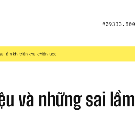
#09333.80
ai lầm khi triển khai chiến lược
ệu và những sai lầm k