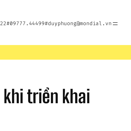
022
#09777.44499
#duyphuong@mondial.vn
hi triển khai 