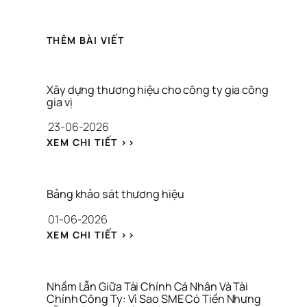
THÊM BÀI VIẾT
Xây dựng thương hiệu cho công ty gia công 
gia vị
23-06-2026
: 
XEM CHI TIẾT >>
X
Â
Y 
D
Bảng khảo sát thương hiệu
Ự
01-06-2026
N
G 
: 
XEM CHI TIẾT >>
T
B
H
Ả
Ư
N
Ơ
G 
Nhầm Lẫn Giữa Tài Chính Cá Nhân Và Tài 
N
K
Chính Công Ty: Vì Sao SME Có Tiền Nhưng 