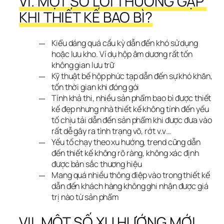
VI. MỘT SỐ LỖI THƯỜNG GẶP 
KHI THIẾT KẾ BAO BÌ?
Kiểu dáng quá cầu kỳ dẫn đến khó sử dụng
hoặc lưu kho. Ví dụ hộp âm dương rất tốn
không gian lưu trữ
Kỹ thuật bế hộp phức tạp dẫn đến sự khó khăn,
tốn thời gian khi đóng gói
Tính khả thi, nhiều sản phẩm bao bì được thiết
kế đẹp nhưng nhà thiết kế không tính đến yếu
tố chịu tải dẫn đến sản phẩm khi được đưa vào
rất dễ gây ra tình trạng võ, rớt v.v…
Yếu tố chạy theo xu hướng, trend cũng dẫn
đến thiết kế không rõ ràng, không xác định
được bản sắc thương hiệu
Mang quá nhiều thông điệp vào trong thiết kế
dẫn đến khách hàng không ghi nhận được giá
trị nào từ sản phẩm
VII. MỘT SỐ XU HƯỚNG MỚI 