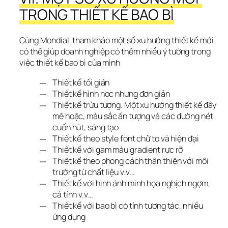
TRONG THIẾT KẾ BAO BÌ
Cùng MondiaL tham khảo một số xu hướng thiết kế mới 
có thể giúp doanh nghiệp có thêm nhiều ý tưởng trong 
việc thiết kế bao bì của mình
Thiết kế tối giản
Thiết kế hình học nhưng đơn giản
Thiết kế trừu tượng. Một xu hướng thiết kế đây
mê hoặc, màu sắc ấn tượng và các đường nét
cuốn hút, sáng tạo
Thiết kế theo style font chữ to và hiện đại
Thiết kế với gam màu gradient rực rỡ
Thiết kế theo phong cách thân thiện với môi
trường từ chất liệu v.v…
Thiết kế với hình ảnh minh họa nghịch ngợm,
cá tính v.v…
Thiết kế với bao bì có tính tương tác, nhiều
ứng dụng