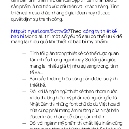
sản phẩm là nơi tiếp xúc đầu tiên với khách hàng. Tính 
thiện cảm của khách hàng ở giai đoạn nay rất cao 
quyết định sự thành công.
http://tinyurl.com/5xttw3t7
Theo  
công ty thiết kế 
bao bì 
MondiaL  thì một số yếu tố sau có thể lưu ý để 
mang lại hiệu quả khi thiết kế bao bì mỹ phẩm:
Tính tối giản trong thiết kế có thể được quan
tâm nhiều trong ngành này. Sự tối giản giúp
mang lại nhiều giá trị như sự sang trọng, tinh
tế v.v…
Bản sắc thương hiệu cũng cần được lưu ý khi
thiết kế.
Đôi khi là ngôn ngữ thiết kế theo nhóm nước.
Ví dụ thương hiệu mỹ phẩm có nguồn gốc từ
Nhật Bản thì những font chữ đó dù Việt hóa đi
nữa cũng phải mang âm hưởng của Nhật bản
đưeer khách hàng dễ dàng cảm nhận .
Đối với ngành mỹ phẩm thì chất liệu in ấn cũng