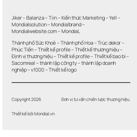
H
Ô
N
Jiker 
– 
Balanza
 – 
Tiin
 – 
Kiến thức Marketing
 – 
Yell
 – 
G 
Mondialsolution
 – 
Mondialbrand
 – 
G
Mondialwebsite.com
 – 
MondiaL
I
Ả
Thành phố Sức Khoẻ
 – 
Thành phố Hoa 
– 
Trúc dekor
 – 
I 
Phúc Tiến 
– 
Thiết kế profile
 – 
Thiết kế thương hiệu
 – 
Q
Định vị thương hiệu 
– 
Thiết kế profile
 – 
Thiết kế bao bì
 – 
U
Sacomreal
 – 
thành lập công ty
 – 
thành lập doanh 
Y
Ế
nghiệp
 – 
v1000
 – 
Thiết kế logo
T 
Đ
Ư
Ợ
C 
Copyright 2026
Đơn vị tư vấn chiến lược thương hiệu.
V
Ấ
Thiết kế bởi 
Mondial.vn
N 
Đ
Ề
?