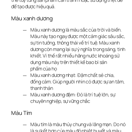
thế tùy từng sản phẩm cần tránh hoặc sử dụng triệt để 
để tạo được hiệu quả.
Màu xanh dương
Màu xanh dương là màu sắc của trời và biển.
Màu này tạo ngay được một cảm giác sâu sắc,
sự tin tưởng, thông thái về trí tuệ. Màu xanh
dương còn mang lại sự ý nghĩa trong sáng, tinh
khiết. Vì thế rất nhiều hãng nước khoáng sử
dụng màu này trên thiết kế bao bì sản
phẩm của họ
Màu xanh dương nhạt: Đậm chất sẻ chia,
đồng cảm. Giúp người nhìn có được sự an tâm,
thanh thản
Màu xanh dương đậm: Đó là trí tuệ lớn, sự
chuyên nghiệp, sự vững chắc
Màu Tím
Màu tím là màu thủy chung và lãng mạn. Do nó
là sự kết hợp của màu đỏ nhiệt huyết và màu