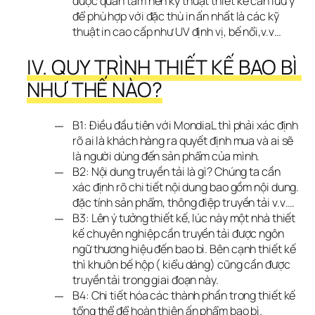
được quan tâm nên kỹ thuật thiết kế cần lưu ý
để phù hợp với đặc thù in ấn nhất là các kỹ
thuật in cao cấp như UV định vị, bế nổi,v.v…
IV. QUY TRÌNH THIẾT KẾ BAO BÌ 
NHƯ THẾ NÀO?
B1: Điều đầu tiên với MondiaL thì phải xác định
rõ ai là khách hàng ra quyết định mua và ai sẽ
là người dùng đến sản phẩm của mình.
B2: Nội dung truyền tải là gì? Chúng ta cần
xác định rõ chi tiết nội dung bao gồm nội dung.
đặc tính sản phẩm, thông điệp truyền tải v.v….
B3: Lên ý tưởng thiết kế, lúc này một nhà thiết
kế chuyên nghiệp cần truyền tải được ngôn
ngữ thương hiệu đến bao bì. Bên cạnh thiết kế
thì khuôn bế hộp ( kiểu dáng) cũng cần được
truyền tải trong giai đoạn này.
B4: Chi tiết hóa các thành phần trong thiết kế
tổng thể để hoàn thiện ấn phẩm bao bì.