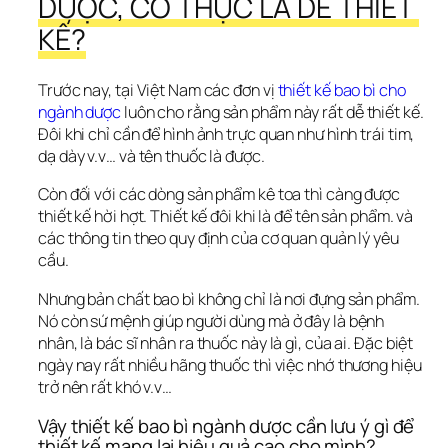
DƯỢC, CÓ THỰC LÀ DỄ THIẾT 
KẾ?
Trước nay, tại Việt Nam các đơn vị 
thiết kế bao bì cho 
ngành dược
 luôn cho rằng sản phẩm này rất dễ thiết kế. 
Đôi khi chỉ cần để hình ảnh trực quan như hình trái tim, 
dạ dày v.v… và tên thuốc là được.
Còn đối với các dòng sản phẩm kê toa thì càng được 
thiết kế hời hợt. Thiết kế đôi khi là để tên sản phẩm. và 
các thông tin theo quy định của cơ quan quản lý yêu 
cầu.
Nhưng bản chất bao bì không chỉ là nơi đựng sản phẩm. 
Nó còn sứ mệnh giúp người dùng mà ở đây là bệnh 
nhân, là bác sĩ nhân ra thuốc này là gì, của ai. Đặc biệt 
ngày nay rất nhiều hãng thuốc thì việc nhớ thương hiệu 
trở nên rất khó v.v…
Vậy thiết kế bao bì ngành dược cần lưu ý gì để 
thiết kế mang lại hiệu quả cao cho mình?