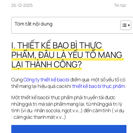
25-12-2025
Tin tức
Tóm tắt nội dung
I. THIẾT KẾ BAO BÌ THỰC 
PHẨM, ĐÂU LÀ YẾU TỐ MANG 
LẠI THÀNH CÔNG?
Cùng 
Công ty thiết kế bao bì
 điểm qua  một số yếu tố có 
thể mang lại hiệu quả cao khi 
thiết kế bao bì thực phẩm
:
Một thiết kế bao bì thực phẩm phải truyền tải được 
những giá trị mà sản phẩm mang lại, từ những giá trị lý 
tính (ví dụ: nhân socola, ngọt v.v…) đến cảm tính ( ví dụ 
: cảm giác thanh mát v.v…)