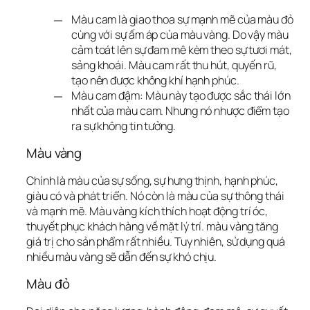
Màu cam là giao thoa sự mạnh mẽ của màu đỏ
cùng với sự ấm áp của màu vàng. Do vậy màu
cảm toát lên sự đam mê kèm theo sự tươi mát,
sảng khoái. Màu cam rất thu hút, quyến rũ,
tạo nên được không khí hạnh phúc.
Màu cam đậm: Màu này tạo được sắc thái lớn
nhất của màu cam. Nhưng nó nhược điểm tạo
ra sự không tin tưởng.
Màu vàng
Chính là màu của sự sống, sự hưng thịnh, hạnh phúc, 
giàu có và phát triển. Nó còn là màu của sự thông thái 
và mạnh mẽ. Màu vàng kích thích hoạt động trí óc, 
thuyết phục khách hàng về mặt lý trí. màu vàng tăng 
giá trị cho sản phẩm rất nhiều. Tuy nhiên, sử dụng quá 
nhiều màu vàng sẽ dẫn đến sự khó chịu.
Màu đỏ