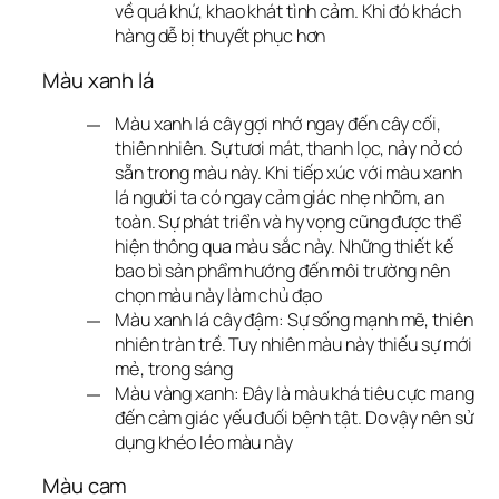
về quá khứ, khao khát tình cảm. Khi đó khách
hàng dễ bị thuyết phục hơn
Màu xanh lá
Màu xanh lá cây gợi nhớ ngay đến cây cối,
thiên nhiên. Sự tươi mát, thanh lọc, nảy nở có
sẵn trong màu này. Khi tiếp xúc với màu xanh
lá người ta có ngay cảm giác nhẹ nhõm, an
toàn. Sự phát triển và hy vọng cũng được thể
hiện thông qua màu sắc này. Những thiết kế
bao bì sản phẩm hướng đến môi trường nên
chọn màu này làm chủ đạo
Màu xanh lá cây đậm: Sự sống mạnh mẽ, thiên
nhiên tràn trề. Tuy nhiên màu này thiếu sự mới
mẻ, trong sáng
Màu vàng xanh: Đây là màu khá tiêu cực mang
đến cảm giác yếu đuối bệnh tật. Do vậy nên sử
dụng khéo léo màu này
Màu cam