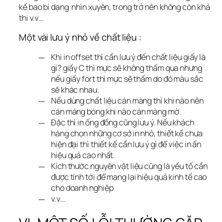
kế bao bì dạng  nhìn xuyên, trong trở nên không còn khả 
thi v.v…
Một vài lưu ý nhỏ về chất liệu :
Khi in offset thì cần lưu ý đến chất liệu giấy là
gì? giấy C thì mực sẽ không thấm qua nhưng
nếu giấy fort thì mực sẽ thấm do đó màu sắc
sẽ khác nhau.
Nếu dùng chất liệu cán màng thì khi nào nên
cán màng bóng khi nào cán màng mờ.
Đặc thì in ống đồng cũng lưu ý. Nếu khách
hàng chọn những cơ sở in nhỏ, thiết kế chưa
hiện đại thì thiết kế cần lưu ý gì để việc in ấn
hiệu quả cao nhất.
Kích thước nguyên vật liệu cũng là yếu tố cần
được tính tới để mang lại hiệu quả kinh tế cao
cho doanh nghiệp
v.v…