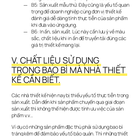
B5: Sản xuất mẫu thử. Đây cũng là yếu tố quan
trọng để doanh nghiệp cùng đơn vị thiết kế
đánh giá dễ dàng tính thực tiễn của sản phẩm
khi đưa vào ứng dụng.
B6: In ấn, sản xuất. Lúc này cần lưu ý về màu
sắc, chất liệu khi in ấn để truyền tải đúng các
giá trị thiết kế mang lại.
V. CHẤT LIỆU SỬ DỤNG 
TRONG BAO BÌ MÀ NHÀ THIẾT 
KẾ CẦN BIẾT.
Các nhà thiết kế hiện nay bị thiếu yếu tố thực tiễn trong 
sản xuất. Dẫn đến khi sản phẩm chuyển qua giai đoạn 
sản xuất thì không thể hiện được tính ưu việc của sản 
phẩm v.v…
Ví dụ có những sản phẩm đặc thù phải sử dụng bao bì 
tráng kẽm để đảm bảo yếu tố bảo quản. Thì những thiết 