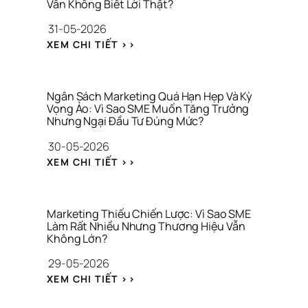
G 
Vẫn Không Biết Lời Thật?
H
H
Ả
31-05-2026
I
O 
Ệ
: 
S
XEM CHI TIẾT >>
U 
N
Á
C
H
T 
H
Ầ
T
O 
M 
H
Ngân Sách Marketing Quá Hạn Hẹp Và Kỳ 
C
L
Vọng Ảo: Vì Sao SME Muốn Tăng Trưởng 
Ư
Ô
Nhưng Ngại Đầu Tư Đúng Mức?
Ẫ
Ơ
N
N 
N
30-05-2026
G 
G
G 
T
: 
I
H
XEM CHI TIẾT >>
Y 
N
Ữ
I
G
G
A 
Ệ
I
Â
T
U
A 
N 
À
Marketing Thiếu Chiến Lược: Vì Sao SME 
C
S
Làm Rất Nhiều Nhưng Thương Hiệu Vẫn 
I 
Không Lớn?
Ô
Á
C
N
C
H
29-05-2026
G 
H 
Í
: 
G
M
N
XEM CHI TIẾT >>
M
I
A
H 
A
A 
R
C