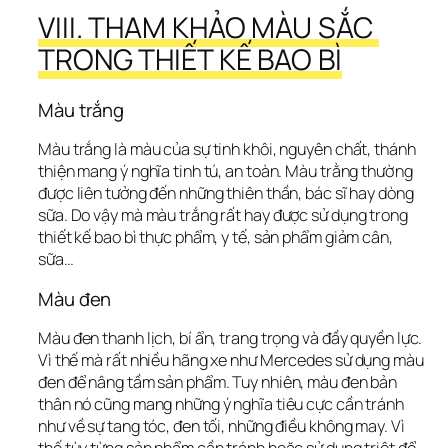
VIII. THAM KHẢO MÀU SẮC 
TRONG THIẾT KẾ BAO BÌ
Màu trắng
Màu trắng là màu của sự tinh khôi, nguyên chất, thánh 
thiện mang ý nghĩa tinh tú, an toàn. Màu trằng thường 
được liên tưởng đến những thiên thần, bác sĩ hay dòng 
sữa. Do vậy mà màu trắng rất hay được sử dụng trong 
thiết kế bao bì thực phẩm, y tế, sản phẩm giảm cân, 
sữa…
Màu đen
Màu đen thanh lịch, bí ẩn, trang trọng và đầy quyền lực. 
Vì thế mà rất nhiều hãng xe như Mercedes sử dụng màu 
đen để nâng tầm sản phẩm. Tuy nhiên, màu đen bản 
thân nó cũng mang những ý nghĩa tiêu cực cần tránh 
như về sự tang tóc, đen tối, những điều không may. Vì 