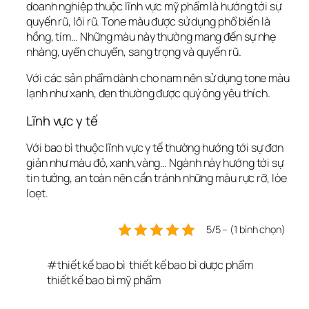
doanh nghiệp thuộc lĩnh vực mỹ phẩm là hướng tới sự 
quyến rũ, lôi rũ. Tone màu được sử dụng phổ biến là 
hồng, tím… Những màu này thường mang đến sự nhẹ 
nhàng, uyển chuyển, sang trọng và quyến rũ.
Với các sản phẩm dành cho nam nên sử dụng tone màu 
lạnh như xanh, đen thường được quý ông yêu thích.
Lĩnh vực y tế
Với bao bì thuộc lĩnh vực y tế thường hướng tới sự đơn 
giản như màu đỏ, xanh,vàng… Ngành này hướng tới sự 
tin tưởng, an toàn nên cần tránh những màu rực rỡ, lòe 
loẹt.
5/5 – (1 bình chọn)
#
thiết kế bao bì
thiết kế bao bì dược phẩm
thiết kế bao bì mỹ phẩm