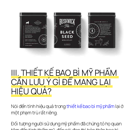
III. THIẾT KẾ BAO BÌ MỸ PHẨM 
CẦN LƯU Ý GÌ ĐỂ MANG LẠI 
HIỆU QUẢ?
Nói đến tính hiệu quả trong 
thiết kế bao bì mỹ phẩm
 lại ở 
một phạm trù rất riêng.
Đối tượng người sử dụng mỹ phẩm đã chứng tỏ họ quan 
tâm đến tính thẩm mỹ, đến cái đẹp thì bản thân bao bì 