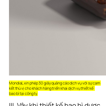
MondiaL xin phép 30 giây quảng cáo dịch vụ với sự cam 
kết thú vị cho khách hàng triển khai dịch vụ thiết kế  
bao bì tại công ty.
III. Vậy khi thiết kế bao bì dược 