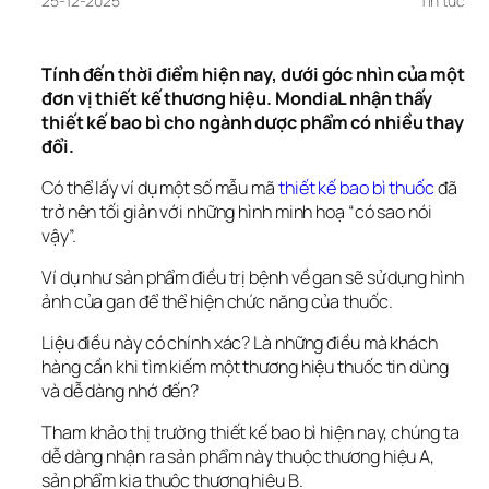
25-12-2025
Tin tức
Tính đến thời điểm hiện nay, dưới góc nhìn của một 
đơn vị thiết kế thương hiệu. MondiaL nhận thấy 
thiết kế bao bì cho ngành dược phẩm có nhiều thay 
đổi. 
Có thể lấy ví dụ một số mẫu mã 
thiết kế bao bì thuốc
 đã 
trở nên tối giản với những hình minh hoạ “có sao nói 
vậy”. 
Ví dụ như sản phẩm điều trị bệnh về gan sẽ sử dụng hình 
ảnh của gan để thể hiện chức năng của thuốc. 
Liệu điều này có chính xác? Là những điều mà khách 
hàng cần khi tìm kiếm một thương hiệu thuốc tin dùng 
và dễ dàng nhớ đến?
Tham khảo thị trường thiết kế bao bì hiện nay, chúng ta 
dễ dàng nhận ra sản phẩm này thuộc thương hiệu A, 
sản phẩm kia thuộc thương hiệu B. 