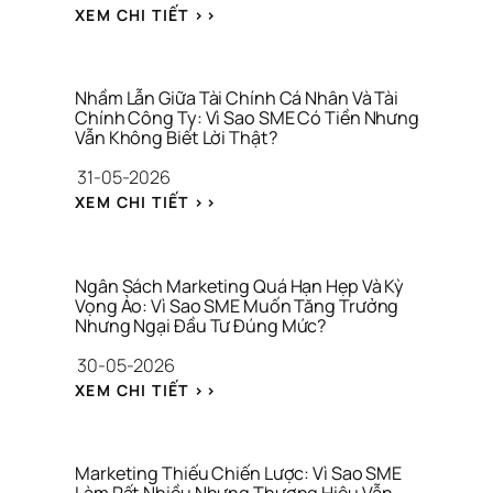
G 
: 
XEM CHI TIẾT >>
T
B
H
Ả
Ư
N
Ơ
G 
Nhầm Lẫn Giữa Tài Chính Cá Nhân Và Tài 
N
K
Chính Công Ty: Vì Sao SME Có Tiền Nhưng 
G 
Vẫn Không Biết Lời Thật?
H
H
Ả
31-05-2026
I
O 
Ệ
: 
S
XEM CHI TIẾT >>
U 
N
Á
C
H
T 
H
Ầ
T
O 
M 
H
Ngân Sách Marketing Quá Hạn Hẹp Và Kỳ 
C
L
Vọng Ảo: Vì Sao SME Muốn Tăng Trưởng 
Ư
Ô
Nhưng Ngại Đầu Tư Đúng Mức?
Ẫ
Ơ
N
N 
N
30-05-2026
G 
G
G 
T
: 
I
H
XEM CHI TIẾT >>
Y 
N
Ữ
I
G
G
A 
Ệ
I
Â
T
U
A 
N 
À
Marketing Thiếu Chiến Lược: Vì Sao SME 
C
S
I 