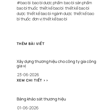
#
bao bì
bao bì dược phẩm
bao bì sản phẩm
bao bì thuốc
thiết kế bao bì
thiết kế bao bì 
dược
thiết kế bao bì ngành dược
thiết kế bao 
bì thuốc
đơn vị thiết kế bao bì
THÊM BÀI VIẾT
Xây dựng thương hiệu cho công ty gia công 
gia vị
23-06-2026
: 
XEM CHI TIẾT >>
X
Â
Y 
D
Bảng khảo sát thương hiệu
Ự
01-06-2026
N