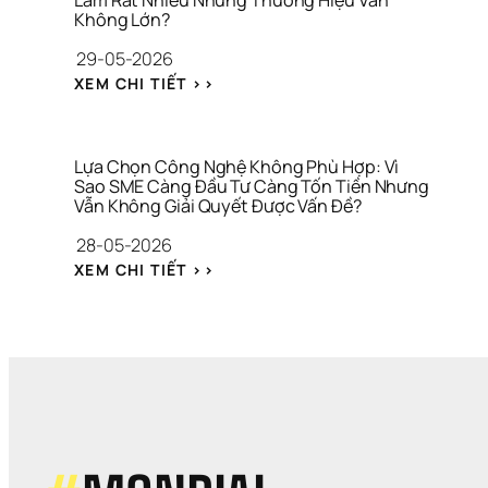
Làm Rất Nhiều Nhưng Thương Hiệu Vẫn 
Không Lớn?
Ô
Á
C
N
C
H
29-05-2026
G 
H 
Í
: 
G
M
N
XEM CHI TIẾT >>
M
I
A
H 
A
A 
R
C
R
V
K
Á 
K
Ị
E
N
Lựa Chọn Công Nghệ Không Phù Hợp: Vì 
E
Sao SME Càng Đầu Tư Càng Tốn Tiền Nhưng 
T
H
Vẫn Không Giải Quyết Được Vấn Đề?
T
I
Â
I
N
N 
28-05-2026
N
G 
V
: 
G 
Q
À 
XEM CHI TIẾT >>
L
T
U
T
Ự
H
Á 
À
A 
I
H
I 
C
Ế
Ạ
C
H
U 
N 
H
Ọ
C
H
Í
N 
H
Ẹ
N
C
I
P 
H 
Ô
Ế
V
C
N
N 
À 
Ô