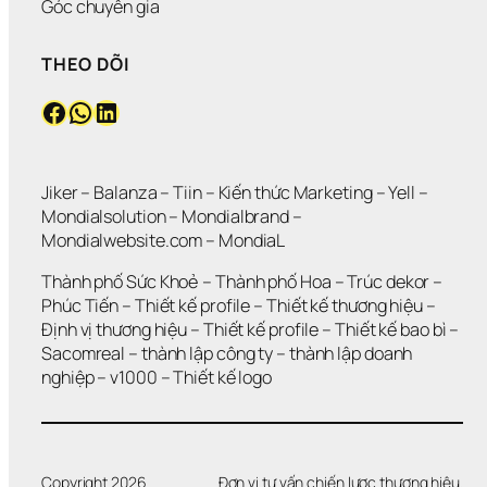
Ư
L
N
Góc chuyên gia
N
Ớ
G 
G 
N
M
THEO DÕI
V
?
Ứ
Ẫ
C
Facebook
WhatsApp
LinkedIn
N 
?
K
H
Ô
N
Jiker 
– 
Balanza
 – 
Tiin
 – 
Kiến thức Marketing
 – 
Yell
 – 
G 
Mondialsolution
 – 
Mondialbrand
 – 
G
Mondialwebsite.com
 – 
MondiaL
I
Ả
Thành phố Sức Khoẻ
 – 
Thành phố Hoa 
– 
Trúc dekor
 – 
I 
Phúc Tiến 
– 
Thiết kế profile
 – 
Thiết kế thương hiệu
 – 
Q
Định vị thương hiệu 
– 
Thiết kế profile
 – 
Thiết kế bao bì
 – 
U
Sacomreal
 – 
thành lập công ty
 – 
thành lập doanh 
Y
Ế
nghiệp
 – 
v1000
 – 
Thiết kế logo
T 
Đ
Ư
Ợ
C 
Copyright 2026
Đơn vị tư vấn chiến lược thương hiệu.