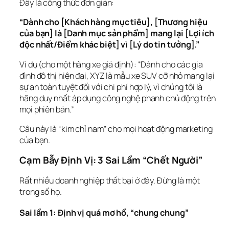
Đây là công thức đơn giản:
“Dành cho [Khách hàng mục tiêu], [Thương hiệu 
của bạn] là [Danh mục sản phẩm] mang lại [Lợi ích 
độc nhất/Điểm khác biệt] vì [Lý do tin tưởng].”
Ví dụ (cho một hãng xe giả định): “Dành cho các gia 
đình đô thị hiện đại, XYZ là mẫu xe SUV cỡ nhỏ mang lại 
sự an toàn tuyệt đối với chi phí hợp lý, vì chúng tôi là 
hãng duy nhất áp dụng công nghệ phanh chủ động trên 
mọi phiên bản.”
Câu này là “kim chỉ nam” cho mọi hoạt động marketing 
của bạn.
Cạm Bẫy Định Vị: 3 Sai Lầm “Chết Người”
Rất nhiều doanh nghiệp thất bại ở đây. Đừng là một 
trong số họ.
Sai lầm 1: Định vị quá mơ hồ, “chung chung”