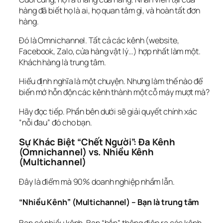
hàng 
đã biết
 họ là ai, họ quan tâm gì, và hoàn tất đơn 
hàng.
Đó là Omnichannel. Tất cả các kênh (website, 
Facebook, Zalo, cửa hàng vật lý…) hợp nhất làm một. 
Khách hàng là trung tâm.
Hiểu định nghĩa là một chuyện. Nhưng làm thế nào để 
biến mớ hỗn độn các kênh thành một cỗ máy mượt mà?
Hãy đọc tiếp. Phần bên dưới sẽ giải quyết chính xác 
“nỗi đau” đó cho bạn.
Sự Khác Biệt “Chết Người”: Đa Kênh 
(Omnichannel) vs. Nhiều Kênh 
(Multichannel)
Đây là điểm mà 90% doanh nghiệp nhầm lẫn.
“Nhiều Kênh” (Multichannel) – Bạn là trung tâm
Bạn có nhiều kênh. Bạn “bắn” thông điệp ra các kênh 