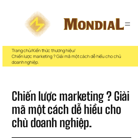
Chuyển 
đến 
phần 
nội 
dung
Trang chủ
/
Kiến thức thương hiệu
/
Chiến lược marketing ? Giải mã một cách dễ hiểu cho chủ
doanh nghiệp.
Chiến lược marketing ? Giải 
mã một cách dễ hiểu cho 
chủ doanh nghiệp.