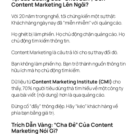
Content Marketing Lên Ngôi?
Với 20 năm trong nghề, tôi chứng kiến một sự thật: 
Khách hàng ngày nay đã “miễn nhiễm” với quảng cáo.
Họ ghét bị làm phiền. Họ chủ động chặn quảng cáo. Họ 
chủ động tìm kiếm thông tin.
Content Marketing là câu trả lời cho sự thay đổi đó.
Bạn không làm phiền họ. Bạn trở thành nguồn thông tin 
hữu ích mà họ 
chủ động tìm kiếm
.
Dữ liệu từ 
Content Marketing Institute (CMI)
 cho 
thấy, 70% người tiêu dùng thà tìm hiểu về một công ty 
qua bài viết (nội dung) hơn là qua quảng cáo.
Đừng cố “đẩy” thông điệp. Hãy “kéo” khách hàng về 
phía bạn bằng giá trị.
Trích Dẫn Vàng: “Cha Đẻ” Của Content 
Marketing Nói Gì?