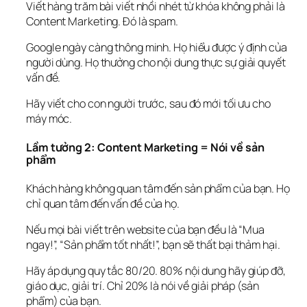
Viết hàng trăm bài viết nhồi nhét từ khóa không phải là 
Content Marketing. Đó là spam.
Google ngày càng thông minh. Họ hiểu được 
ý định
 của 
người dùng. Họ thưởng cho nội dung 
thực sự giải quyết 
vấn đề
.
Hãy viết cho con người trước, sau đó mới tối ưu cho 
máy móc.
Lầm tưởng 2: Content Marketing = Nói về sản 
phẩm
Khách hàng không quan tâm đến sản phẩm của bạn. Họ 
chỉ quan tâm đến 
vấn đề của họ
.
Nếu mọi bài viết trên website của bạn đều là “Mua 
ngay!”, “Sản phẩm tốt nhất!”, bạn sẽ thất bại thảm hại.
Hãy áp dụng quy tắc 80/20. 80% nội dung hãy giúp đỡ, 
giáo dục, giải trí. Chỉ 20% là nói về giải pháp (sản 
phẩm) của bạn.