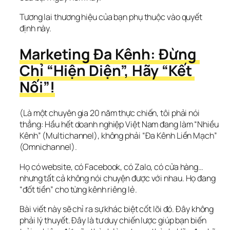
Tương lai thương hiệu của bạn phụ thuộc vào quyết 
định này.
Marketing Đa Kênh: Đừng 
Chỉ “Hiện Diện”, Hãy “Kết 
Nối”!
(Là một chuyên gia 20 năm thực chiến, tôi phải nói 
thẳng: Hầu hết doanh nghiệp Việt Nam đang làm “Nhiều 
Kênh” (Multichannel), không phải “Đa Kênh Liền Mạch” 
(Omnichannel).
Họ có website, có Facebook, có Zalo, có cửa hàng… 
nhưng tất cả 
không nói chuyện được với nhau
. Họ đang 
“đốt tiền” cho từng kênh riêng lẻ.
Bài viết này sẽ chỉ ra sự khác biệt cốt lõi đó. Đây không 
phải lý thuyết. Đây là tư duy chiến lược giúp bạn biến 