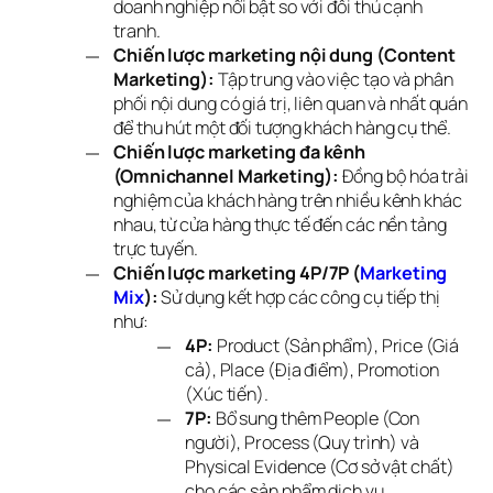
doanh nghiệp nổi bật so với đối thủ cạnh
tranh.
Chiến lược marketing nội dung (Content
Marketing):
Tập trung vào việc tạo và phân
phối nội dung có giá trị, liên quan và nhất quán
để thu hút một đối tượng khách hàng cụ thể.
Chiến lược marketing đa kênh
(Omnichannel Marketing):
Đồng bộ hóa trải
nghiệm của khách hàng trên nhiều kênh khác
nhau, từ cửa hàng thực tế đến các nền tảng
trực tuyến.
Chiến lược marketing 4P/7P (
Marketing 
Mix
):
Sử dụng kết hợp các công cụ tiếp thị
như:
4P:
Product (Sản phẩm), Price (Giá
cả), Place (Địa điểm), Promotion
(Xúc tiến).
7P:
Bổ sung thêm People (Con
người), Process (Quy trình) và
Physical Evidence (Cơ sở vật chất)
cho các sản phẩm dịch vụ.