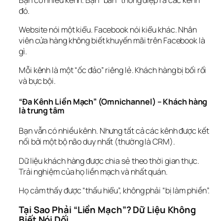
đó.
Website nói một kiểu. Facebook nói kiểu khác. Nhân 
viên cửa hàng không biết khuyến mãi trên Facebook là 
gì.
Mỗi kênh là một “ốc đảo” riêng lẻ. Khách hàng bị bối rối 
và bực bội.
“Đa Kênh Liền Mạch” (Omnichannel) – Khách hàng 
là trung tâm
Bạn vẫn có nhiều kênh. Nhưng tất cả các kênh được 
kết 
nối
 bởi một bộ não duy nhất (thường là CRM).
Dữ liệu khách hàng được chia sẻ theo thời gian thực. 
Trải nghiệm của họ 
liền mạch
 và 
nhất quán
.
Họ cảm thấy được “thấu hiểu”, không phải “bị làm phiền”.
Tại Sao Phải “Liền Mạch”? Dữ Liệu Không 
Biết Nói Dối