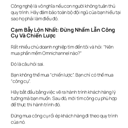
Công nghệ là vô nghĩa nếu con người không tuân thủ 
quy trình
. Hãy đảm bảo toàn bộ đội ngũ của bạn hiểu 
tại 
sao
 họ phải làm điều đó.
Cạm Bẫy Lớn Nhất: Đừng Nhầm Lẫn Công 
Cụ Và Chiến Lược
Rất nhiều chủ doanh nghiệp tìm đến tôi và hỏi: “Nên 
mua phần mềm Omnichannel nào?”
Đó là câu hỏi sai.
Bạn không thể mua “chiến lược”. Bạn chỉ có thể mua 
“công cụ”.
Hãy bắt đầu bằng việc 
vẽ ra hành trình khách hàng
 lý 
tưởng mà bạn muốn. Sau đó, mới tìm công cụ phù hợp 
để thực thi hành trình đó.
Đừng mua công cụ rồi ép khách hàng đi theo quy trình 
của nó.