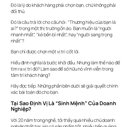
Đó là lý do khách hàng phải chọn bạn, chứ không phải 
đối thủ.
Đó là câu trả lời cho câu hỏi: “Thương hiệu của bạn là 
ai?” trong một thị trường ồn ào. Bạn muốn là “người 
nhanh nhất”, “kẻ bền bỉ nhất”, hay “người sang trọng 
nhất”?
Bạn chỉ được chọn một vị trí cốt lõi.
Hiểu định nghĩa là bước khởi đầu. Nhưng làm thế nào để 
tìm
 ra vị trí đó? Làm sao để 
sở hữu
 nó vĩnh viễn trong 
tâm trí khách hàng?
Hãy đọc tiếp. Những phần bên dưới sẽ giải quyết chính 
xác bài toán đó cho bạn.
Tại Sao Định Vị Là “Sinh Mệnh” Của Doanh 
Nghiệp?
Với 20 năm trong nghề, tôi thấy quá nhiều chủ doanh 
nghiệp thất bại. Họ có sản phẩm tốt, nhiều tiền quảng 