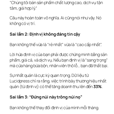
“Chúng tôi bán sản phẩm chất lượng cao, dịch vụ tận 
tâm, giá hợp lý.”
Câu này 
hoàn toàn vô nghĩa
. Ai cũng nói như vậy. Nó 
không có vị trí.
Sai lầm 2: Định vị không đáng tin cậy
Bạn không thể vừa là “rẻ nhất” vừa là “cao cấp nhất”.
Lời hứa định vị của bạn phải được 
chứng minh
 bằng sản 
phẩm, giá cả, và dịch vụ. Nếu bạn định vị là “sang trọng” 
mà cửa hàng bừa bộn, nhân viên thô lỗ… bạn đã thất bại.
Sự nhất quán là cực kỳ quan trọng. Dữ liệu từ 
Lucidpress chỉ ra rằng, việc trình bày thương hiệu nhất 
quán (từ định vị) có thể tăng doanh thu lên đến 
33%
.
Sai lầm 3: “Đứng núi này trông núi nọ”
Bạn không thể thay đổi định vị của mình mỗi tháng.