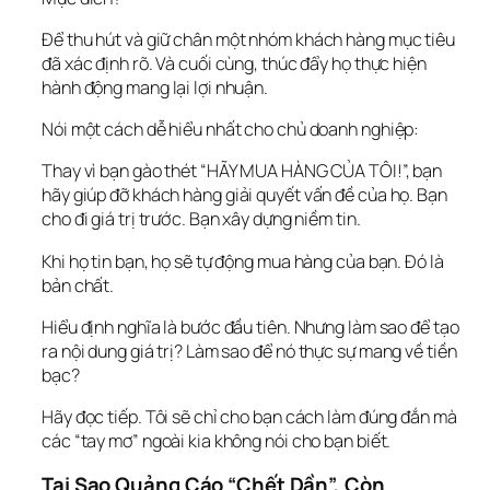
Để 
thu hút
 và 
giữ chân
 một nhóm khách hàng mục tiêu 
đã xác định rõ. Và cuối cùng, thúc đẩy họ thực hiện 
hành động mang lại lợi nhuận.
Nói một cách dễ hiểu nhất cho chủ doanh nghiệp:
Thay vì bạn gào thét “HÃY MUA HÀNG CỦA TÔI!”, bạn 
hãy 
giúp đỡ
 khách hàng giải quyết vấn đề của họ. Bạn 
cho đi giá trị trước. Bạn xây dựng niềm tin.
Khi họ tin bạn, họ sẽ tự động mua hàng của bạn. Đó là 
bản chất.
Hiểu định nghĩa là bước đầu tiên. Nhưng làm sao để 
tạo
ra nội dung giá trị? Làm sao để nó 
thực sự
 mang về tiền 
bạc?
Hãy đọc tiếp. Tôi sẽ chỉ cho bạn cách làm đúng đắn mà 
các “tay mơ” ngoài kia không nói cho bạn biết.
Tại Sao Quảng Cáo “Chết Dần”, Còn 