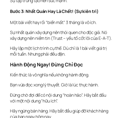
Sự tập trung tạo nên sức mạnh.
Bước 3: Nhất Quán Hay Là Chết! (Sự kiên trì)
Một bài viết hay rồi “biến mất” 3 tháng là vô ích.
Sự nhất quán xây dựng nên 
thói quen
 cho độc giả. Nó 
xây dựng nên 
niềm tin
 (Trust – yếu tố cốt lõi của E-A-T).
Hãy lập một lịch trình cụ thể. Dù chỉ là 1 bài viết giá trị 
mỗi tuần. Nhưng phải 
đều đặn
.
Hành Động Ngay! Đừng Chỉ Đọc
Kiến thức là vô nghĩa nếu không hành động.
Bạn vừa đọc xong lý thuyết. Giờ là lúc thực hành.
Đừng chờ đợi để có nội dung “hoàn hảo”. Hãy bắt đầu 
với một nội dung “hữu ích”.
Hãy ngừng bán hàng. Hãy bắt đầu giúp đỡ khách hàng 
của bạn ngay hôm nay.