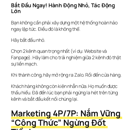
Bắt Đầu Ngay! Hành Động Nhỏ, Tác Động 
Lớn
Bạn không cần phải xây dựng một hệ thống hoàn hảo 
ngay lập tức. Điều đó là không thể.
Hãy bắt đầu nhỏ.
Chọn 2 kênh quan trọng nhất (ví dụ: Website và 
Fanpage). Hãy làm cho trải nghiệm giữa 2 kênh đó 
thật 
sự liền mạch
.
Khi thành công, hãy mở rộng ra Zalo. Rồi đến cửa hàng.
Khách hàng không còn kiên nhẫn nữa. Họ muốn được 
thấu hiểu. Đã đến lúc bạn phải ngừng la hét trên từng 
kênh và bắt đầu 
kết nối
 chúng lại.
Marketing 4P/7P: Nắm Vững 
“Công Thức” Ngừng Đốt 