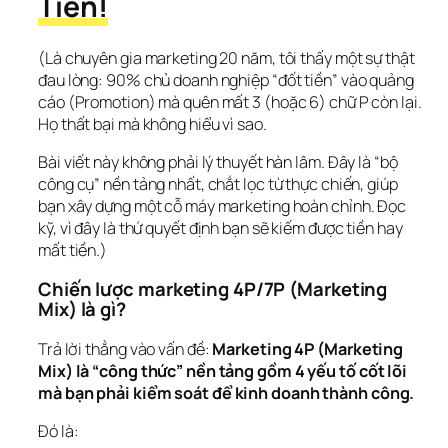
Tiền!
(Là chuyên gia marketing 20 năm, tôi thấy một sự thật 
đau lòng: 90% chủ doanh nghiệp “đốt tiền” vào quảng 
cáo (Promotion) mà quên mất 3 (hoặc 6) chữ P còn lại. 
Họ thất bại mà không hiểu vì sao.
Bài viết này không phải lý thuyết hàn lâm. Đây là “bộ 
công cụ” nền tảng nhất, chắt lọc từ thực chiến, giúp 
bạn xây dựng một cỗ máy marketing hoàn chỉnh. Đọc 
kỹ, vì đây là thứ quyết định bạn sẽ 
kiếm được tiền
 hay 
mất tiền
.)
Chiến lược marketing 4P/7P (Marketing 
Mix) là gì?
Trả lời thẳng vào vấn đề: 
Marketing 4P (Marketing 
Mix) là “công thức” nền tảng gồm 4 yếu tố cốt lõi 
mà bạn 
phải
 kiểm soát để kinh doanh thành công.
Đó là: