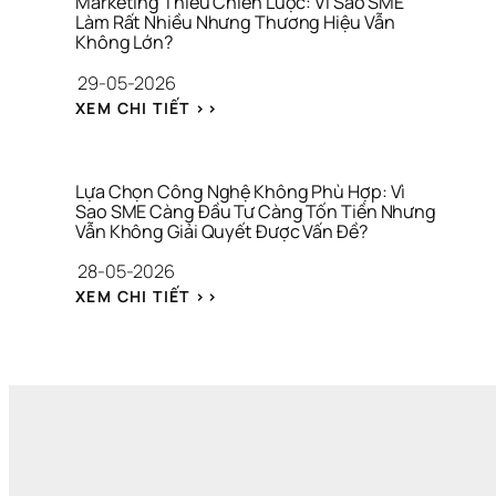
À
Marketing Thiếu Chiến Lược: Vì Sao SME 
S
Làm Rất Nhiều Nhưng Thương Hiệu Vẫn 
I 
Không Lớn?
Á
C
C
H
29-05-2026
H 
Í
: 
M
N
XEM CHI TIẾT >>
M
A
H 
A
R
C
R
K
Á 
K
E
N
Lựa Chọn Công Nghệ Không Phù Hợp: Vì 
E
Sao SME Càng Đầu Tư Càng Tốn Tiền Nhưng 
T
H
Vẫn Không Giải Quyết Được Vấn Đề?
T
I
Â
I
N
N 
28-05-2026
N
G 
V
: 
G 
Q
À 
XEM CHI TIẾT >>
L
T
U
T
Ự
H
Á 
À
A 
I
H
I 
C
Ế
Ạ
C
H
U 
N 
H
Ọ
C
H
Í
N 
H
Ẹ
N
C
I
P 
H 
Ô
Ế
V
C