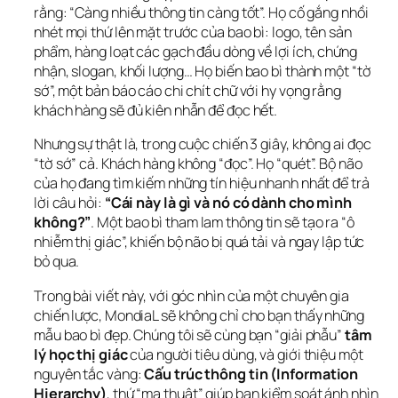
rằng: “Càng nhiều thông tin càng tốt”. Họ cố gắng nhồi 
nhét mọi thứ lên mặt trước của bao bì: logo, tên sản 
phẩm, hàng loạt các gạch đầu dòng về lợi ích, chứng 
nhận, slogan, khối lượng… Họ biến bao bì thành một “tờ 
sớ”, một bản báo cáo chi chít chữ với hy vọng rằng 
khách hàng sẽ đủ kiên nhẫn để đọc hết.
Nhưng sự thật là, trong cuộc chiến 3 giây, không ai đọc 
“tờ sớ” cả. Khách hàng không “đọc”. Họ “quét”. Bộ não 
của họ đang tìm kiếm những tín hiệu nhanh nhất để trả 
lời câu hỏi: 
“Cái này là gì và nó có dành cho mình 
không?”
. Một bao bì tham lam thông tin sẽ tạo ra “ô 
nhiễm thị giác”, khiến bộ não bị quá tải và ngay lập tức 
bỏ qua.
Trong bài viết này, với góc nhìn của một chuyên gia 
chiến lược, MondiaL sẽ không chỉ cho bạn thấy những 
mẫu bao bì đẹp. Chúng tôi sẽ cùng bạn “giải phẫu” 
tâm 
lý học thị giác
 của người tiêu dùng, và giới thiệu một 
nguyên tắc vàng: 
Cấu trúc thông tin (Information 
Hierarchy)
, thứ “ma thuật” giúp bạn kiểm soát ánh nhìn 