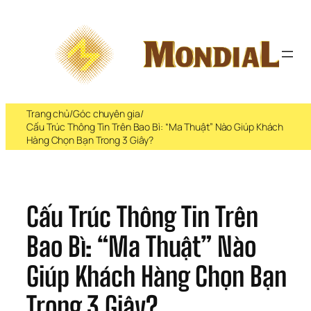
Chuyển 
đến 
phần 
nội 
dung
Trang chủ
/
Góc chuyên gia
/
Cấu Trúc Thông Tin Trên Bao Bì: “Ma Thuật” Nào Giúp Khách
Hàng Chọn Bạn Trong 3 Giây?
Cấu Trúc Thông Tin Trên 
Bao Bì: “Ma Thuật” Nào 
Giúp Khách Hàng Chọn Bạn 
Trong 3 Giây?