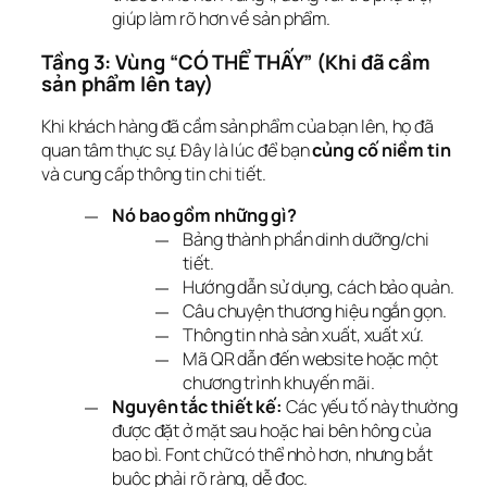
giúp làm rõ hơn về sản phẩm.
Tầng 3: Vùng “CÓ THỂ THẤY” (Khi đã cầm 
sản phẩm lên tay)
Khi khách hàng đã cầm sản phẩm của bạn lên, họ đã 
quan tâm thực sự. Đây là lúc để bạn 
củng cố niềm tin
và cung cấp thông tin chi tiết.
Nó bao gồm những gì?
Bảng thành phần dinh dưỡng/chi
tiết.
Hướng dẫn sử dụng, cách bảo quản.
Câu chuyện thương hiệu ngắn gọn.
Thông tin nhà sản xuất, xuất xứ.
Mã QR dẫn đến website hoặc một
chương trình khuyến mãi.
Nguyên tắc thiết kế:
Các yếu tố này thường
được đặt ở mặt sau hoặc hai bên hông của
bao bì. Font chữ có thể nhỏ hơn, nhưng bắt
buộc phải rõ ràng, dễ đọc.