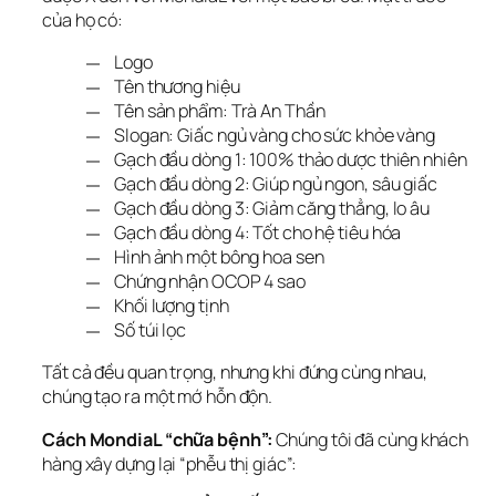
của họ có:
Logo
Tên thương hiệu
Tên sản phẩm: Trà An Thần
Slogan: Giấc ngủ vàng cho sức khỏe vàng
Gạch đầu dòng 1: 100% thảo dược thiên nhiên
Gạch đầu dòng 2: Giúp ngủ ngon, sâu giấc
Gạch đầu dòng 3: Giảm căng thẳng, lo âu
Gạch đầu dòng 4: Tốt cho hệ tiêu hóa
Hình ảnh một bông hoa sen
Chứng nhận OCOP 4 sao
Khối lượng tịnh
Số túi lọc
Tất cả đều quan trọng, nhưng khi đứng cùng nhau, 
chúng tạo ra một mớ hỗn độn.
Cách MondiaL “chữa bệnh”:
 Chúng tôi đã cùng khách 
hàng xây dựng lại “phễu thị giác”: