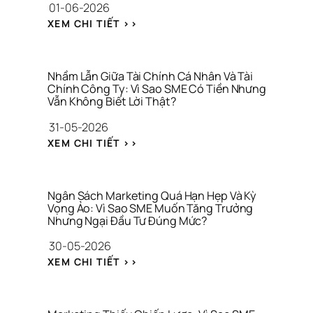
01-06-2026
S 
K
: 
XEM CHI TIẾT >>
H
B
Ô
Ả
N
N
G 
G 
Nhầm Lẫn Giữa Tài Chính Cá Nhân Và Tài 
C
K
Chính Công Ty: Vì Sao SME Có Tiền Nhưng 
H
Vẫn Không Biết Lời Thật?
H
Ỉ 
Ả
31-05-2026
L
O 
À 
: 
S
XEM CHI TIẾT >>
C
N
Á
Ô
H
T 
N
Ầ
T
G 
M 
H
Ngân Sách Marketing Quá Hạn Hẹp Và Kỳ 
T
L
Vọng Ảo: Vì Sao SME Muốn Tăng Trưởng 
Ư
H
Nhưng Ngại Đầu Tư Đúng Mức?
Ẫ
Ơ
Ứ
N 
N
30-05-2026
C 
G
G 
V
: 
I
H
XEM CHI TIẾT >>
I
N
Ữ
I
R
G
A 
Ệ
A
Â
T
U
L
N 