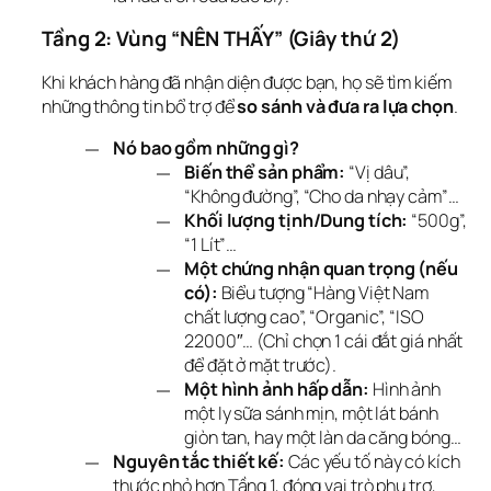
Tầng 2: Vùng “NÊN THẤY” (Giây thứ 2)
Khi khách hàng đã nhận diện được bạn, họ sẽ tìm kiếm 
những thông tin bổ trợ để 
so sánh và đưa ra lựa chọn
.
Nó bao gồm những gì?
Biến thể sản phẩm:
“Vị dâu”,
“Không đường”, “Cho da nhạy cảm”…
Khối lượng tịnh/Dung tích:
“500g”,
“1 Lít”…
Một chứng nhận quan trọng (nếu
có):
Biểu tượng “Hàng Việt Nam
chất lượng cao”, “Organic”, “ISO
22000″… (Chỉ chọn 1 cái đắt giá nhất
để đặt ở mặt trước).
Một hình ảnh hấp dẫn:
Hình ảnh
một ly sữa sánh mịn, một lát bánh
giòn tan, hay một làn da căng bóng…
Nguyên tắc thiết kế:
Các yếu tố này có kích
thước nhỏ hơn Tầng 1, đóng vai trò phụ trợ,