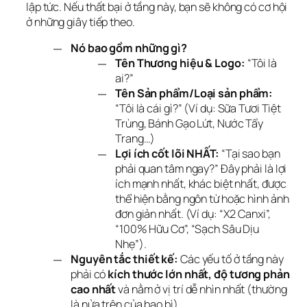
lập tức. Nếu thất bại ở tầng này, bạn sẽ không có cơ hội 
ở những giây tiếp theo.
Nó bao gồm những gì?
Tên Thương hiệu & Logo:
“Tôi là
ai?”
Tên Sản phẩm/Loại sản phẩm:
“Tôi là cái gì?” (Ví dụ: Sữa Tươi Tiệt
Trùng, Bánh Gạo Lứt, Nước Tẩy
Trang…)
Lợi ích cốt lõi NHẤT:
“Tại sao bạn
phải quan tâm ngay?” Đây phải là lợi
ích mạnh nhất, khác biệt nhất, được
thể hiện bằng ngôn từ hoặc hình ảnh
đơn giản nhất. (Ví dụ: “X2 Canxi”,
“100% Hữu Cơ”, “Sạch Sâu Dịu
Nhẹ”).
Nguyên tắc thiết kế:
Các yếu tố ở tầng này
phải có
kích thước lớn nhất, độ tương phản
cao nhất
và nằm ở vị trí dễ nhìn nhất (thường
là nửa trên của bao bì).