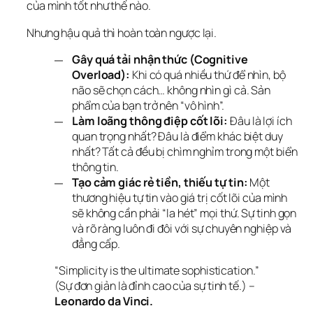
của mình tốt như thế nào.
Nhưng hậu quả thì hoàn toàn ngược lại.
Gây quá tải nhận thức (Cognitive
Overload):
Khi có quá nhiều thứ để nhìn, bộ
não sẽ chọn cách… không nhìn gì cả. Sản
phẩm của bạn trở nên “vô hình”.
Làm loãng thông điệp cốt lõi:
Đâu là lợi ích
quan trọng nhất? Đâu là điểm khác biệt duy
nhất? Tất cả đều bị chìm nghỉm trong một biển
thông tin.
Tạo cảm giác rẻ tiền, thiếu tự tin:
Một
thương hiệu tự tin vào giá trị cốt lõi của mình
sẽ không cần phải “la hét” mọi thứ. Sự tinh gọn
và rõ ràng luôn đi đôi với sự chuyên nghiệp và
đẳng cấp.
“Simplicity is the ultimate sophistication.”
(Sự đơn giản là đỉnh cao của sự tinh tế.) – 
Leonardo da Vinci.