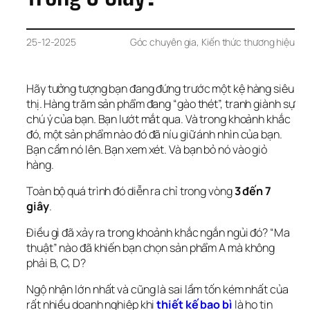
25-12-2025
Góc chuyên gia
, 
Kiến thức thương hiệu
Hãy tưởng tượng bạn đang đứng trước một kệ hàng siêu 
thị. Hàng trăm sản phẩm đang “gào thét”, tranh giành sự 
chú ý của bạn. Bạn lướt mắt qua. Và trong khoảnh khắc 
đó, một sản phẩm nào đó đã níu giữ ánh nhìn của bạn. 
Bạn cầm nó lên. Bạn xem xét. Và bạn bỏ nó vào giỏ 
hàng.
Toàn bộ quá trình đó diễn ra chỉ trong vòng 
3 đến 7 
giây
.
Điều gì đã xảy ra trong khoảnh khắc ngắn ngủi đó? “Ma 
thuật” nào đã khiến bạn chọn sản phẩm A mà không 
phải B, C, D?
Ngộ nhận lớn nhất và cũng là sai lầm tốn kém nhất của 
rất nhiều doanh nghiệp khi 
thiết kế bao bì
 là họ tin 