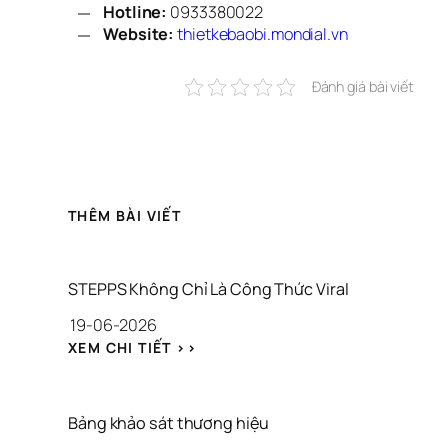
Hotline:
0933380022
Website:
 thietkebaobi.mondial.vn
Đánh giá bài viết
THÊM BÀI VIẾT
STEPPS Không Chỉ Là Công Thức Viral
19-06-2026
: 
XEM CHI TIẾT >>
S
T
E
P
Bảng khảo sát thương hiệu
P