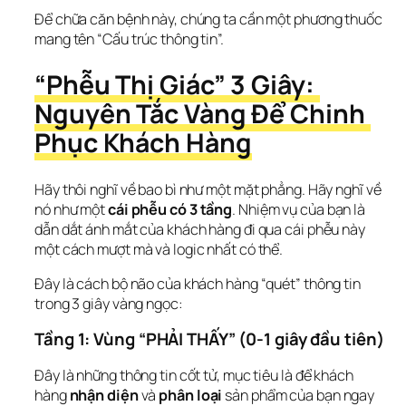
Để chữa căn bệnh này, chúng ta cần một phương thuốc 
mang tên “Cấu trúc thông tin”.
“Phễu Thị Giác” 3 Giây: 
Nguyên Tắc Vàng Để Chinh 
Phục Khách Hàng
Hãy thôi nghĩ về bao bì như một mặt phẳng. Hãy nghĩ về 
nó như một 
cái phễu có 3 tầng
. Nhiệm vụ của bạn là 
dẫn dắt ánh mắt của khách hàng đi qua cái phễu này 
một cách mượt mà và logic nhất có thể.
Đây là cách bộ não của khách hàng “quét” thông tin 
trong 3 giây vàng ngọc:
Tầng 1: Vùng “PHẢI THẤY” (0-1 giây đầu tiên)
Đây là những thông tin cốt tử, mục tiêu là để khách 
hàng 
nhận diện
 và 
phân loại
 sản phẩm của bạn ngay 