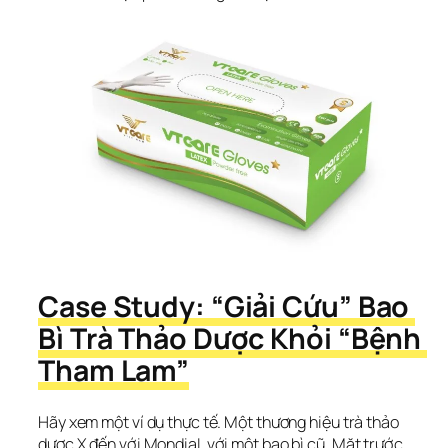
Case Study: “Giải Cứu” Bao 
Bì Trà Thảo Dược Khỏi “Bệnh 
Tham Lam”
Hãy xem một ví dụ thực tế. Một thương hiệu trà thảo 
dược X đến với MondiaL với một bao bì cũ. Mặt trước 