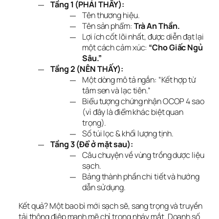
Tầng 1 (PHẢI THẤY):
Tên thương hiệu.
Tên sản phẩm:
Trà An Thần.
Lợi ích cốt lõi nhất, được diễn đạt lại
một cách cảm xúc:
“Cho Giấc Ngủ
Sâu.”
Tầng 2 (NÊN THẤY):
Một dòng mô tả ngắn: “Kết hợp từ
tâm sen và lạc tiên.”
Biểu tượng chứng nhận OCOP 4 sao
(vì đây là điểm khác biệt quan
trọng).
Số túi lọc & khối lượng tịnh.
Tầng 3 (Để ở mặt sau):
Câu chuyện về vùng trồng dược liệu
sạch.
Bảng thành phần chi tiết và hướng
dẫn sử dụng.
Kết quả? Một bao bì mới sạch sẽ, sang trọng và truyền 
tải thông điệp mạnh mẽ chỉ trong nháy mắt. Doanh số 