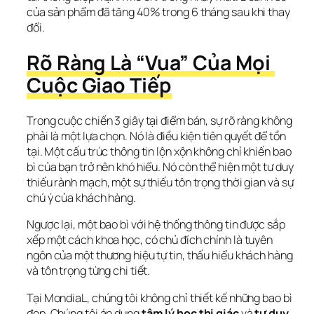
của sản phẩm đã tăng 40% trong 6 tháng sau khi thay 
đổi.
Rõ Ràng Là “Vua” Của Mọi 
Cuộc Giao Tiếp
Trong cuộc chiến 3 giây tại điểm bán, sự rõ ràng không 
phải là một lựa chọn. Nó là điều kiện tiên quyết để tồn 
tại. Một cấu trúc thông tin lộn xộn không chỉ khiến bao 
bì của bạn trở nên khó hiểu. Nó còn thể hiện một tư duy 
thiếu rành mạch, một sự thiếu tôn trọng thời gian và sự 
chú ý của khách hàng.
Ngược lại, một bao bì với hệ thống thông tin được sắp 
xếp một cách khoa học, có chủ đích chính là tuyên 
ngôn của một thương hiệu tự tin, thấu hiểu khách hàng 
và tôn trọng từng chi tiết.
Tại MondiaL, chúng tôi không chỉ thiết kế những bao bì 
đẹp. Chúng tôi áp dụng 
tâm lý học thị giác
 và 
tư duy 