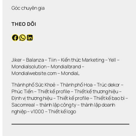
H
G 
Ú
Ư
L
N
Góc chuyên gia
N
Ớ
G 
G 
N
M
THEO DÕI
V
?
Ứ
Ẫ
C
Facebook
WhatsApp
LinkedIn
N 
?
K
H
Ô
N
Jiker 
– 
Balanza
 – 
Tiin
 – 
Kiến thức Marketing
 – 
Yell
 – 
G 
Mondialsolution
 – 
Mondialbrand
 – 
G
Mondialwebsite.com
 – 
MondiaL
I
Ả
Thành phố Sức Khoẻ
 – 
Thành phố Hoa 
– 
Trúc dekor
 – 
I 
Phúc Tiến 
– 
Thiết kế profile
 – 
Thiết kế thương hiệu
 – 
Q
Định vị thương hiệu 
– 
Thiết kế profile
 – 
Thiết kế bao bì
 – 
U
Sacomreal
 – 
thành lập công ty
 – 
thành lập doanh 
Y
Ế
nghiệp
 – 
v1000
 – 
Thiết kế logo
T 
Đ
Ư
Ợ