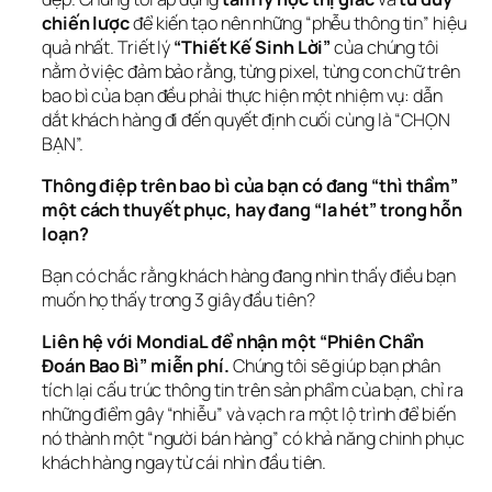
chiến lược
 để kiến tạo nên những “phễu thông tin” hiệu 
quả nhất. Triết lý 
“Thiết Kế Sinh Lời”
 của chúng tôi 
nằm ở việc đảm bảo rằng, từng pixel, từng con chữ trên 
bao bì của bạn đều phải thực hiện một nhiệm vụ: dẫn 
dắt khách hàng đi đến quyết định cuối cùng là “CHỌN 
BẠN”.
Thông điệp trên bao bì của bạn có đang “thì thầm” 
một cách thuyết phục, hay đang “la hét” trong hỗn 
loạn?
Bạn có chắc rằng khách hàng đang nhìn thấy điều bạn 
muốn họ thấy trong 3 giây đầu tiên?
Liên hệ với MondiaL để nhận một “Phiên Chẩn 
Đoán Bao Bì” miễn phí.
 Chúng tôi sẽ giúp bạn phân 
tích lại cấu trúc thông tin trên sản phẩm của bạn, chỉ ra 
những điểm gây “nhiễu” và vạch ra một lộ trình để biến 
nó thành một “người bán hàng” có khả năng chinh phục 
khách hàng ngay từ cái nhìn đầu tiên.