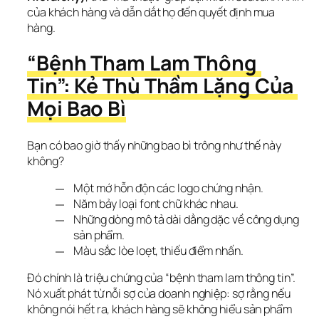
của khách hàng và dẫn dắt họ đến quyết định mua 
hàng.
“Bệnh Tham Lam Thông 
Tin”: Kẻ Thù Thầm Lặng Của 
Mọi Bao Bì
Bạn có bao giờ thấy những bao bì trông như thế này 
không?
Một mớ hỗn độn các logo chứng nhận.
Năm bảy loại font chữ khác nhau.
Những dòng mô tả dài dằng dặc về công dụng
sản phẩm.
Màu sắc lòe loẹt, thiếu điểm nhấn.
Đó chính là triệu chứng của “bệnh tham lam thông tin”. 
Nó xuất phát từ nỗi sợ của doanh nghiệp: sợ rằng nếu 
không nói hết ra, khách hàng sẽ không hiểu sản phẩm 