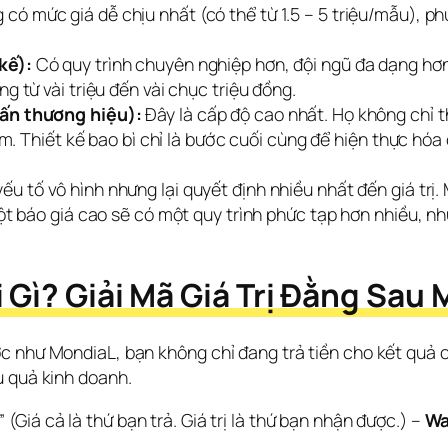
có mức giá dễ chịu nhất (có thể từ 1.5 – 5 triệu/mẫu), 
kế):
Có quy trình chuyên nghiệp hơn, đội ngũ đa dạng hơn
 từ vài triệu đến vài chục triệu đồng.
ấn thương hiệu):
Đây là cấp độ cao nhất. Họ không chỉ t
ẩm. Thiết kế bao bì chỉ là bước cuối cùng để hiện thực hóa 
yếu tố vô hình nhưng lại quyết định nhiều nhất đến giá trị
Một báo giá cao sẽ có một quy trình phức tạp hơn nhiều, n
 Gì? Giải Mã Giá Trị Đằng Sa
 như MondiaL, bạn không chỉ đang trả tiền cho kết quả cu
u quả kinh doanh.
”
 (Giá cả là thứ bạn trả. Giá trị là thứ bạn nhận được.) – 
Wa