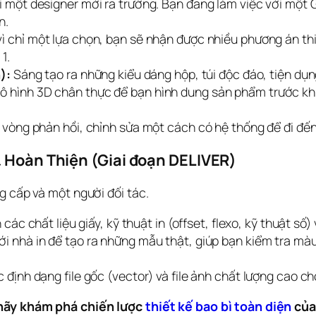
 một designer mới ra trường. Bạn đang làm việc với một 
n.
ì chỉ một lựa chọn, bạn sẽ nhận được nhiều phương án th
1.
):
Sáng tạo ra những kiểu dáng hộp, túi độc đáo, tiện dụn
 hình 3D chân thực để bạn hình dung sản phẩm trước khi 
vòng phản hồi, chỉnh sửa một cách có hệ thống để đi đến
& Hoàn Thiện (Giai đoạn DELIVER)
g cấp và một người đối tác.
các chất liệu giấy, kỹ thuật in (offset, flexo, kỹ thuật số
i nhà in để tạo ra những mẫu thật, giúp bạn kiểm tra màu 
 định dạng file gốc (vector) và file ảnh chất lượng cao c
 hãy khám phá chiến lược
 thiết kế bao bì toàn diện
 của