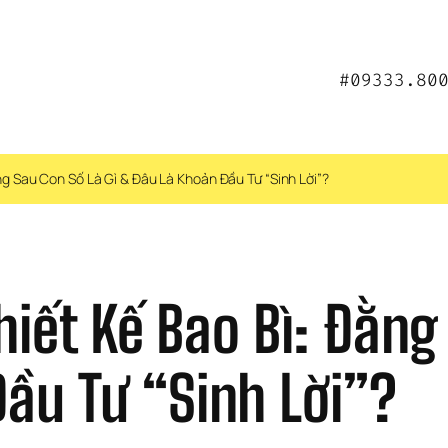
#09333.80
ng Sau Con Số Là Gì & Đâu Là Khoản Đầu Tư “Sinh Lời”?
hiết Kế Bao Bì: Đằng 
ầu Tư “Sinh Lời”?