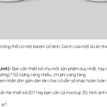
 không thể có một barem cố định. Giá trị của một dự án thi
:
Unit):
Bạn cần thiết kế cho một sản phẩm duy nhất, hay c
ường)? Số lượng càng nhiều, chi phí càng tăng.
em nhãn đơn giản dán lên chai có sẵn sẽ khác hoàn toàn 
ần file thiết kế 2D? Hay bạn cần cả mockup 3D, hình ảnh
 ai?