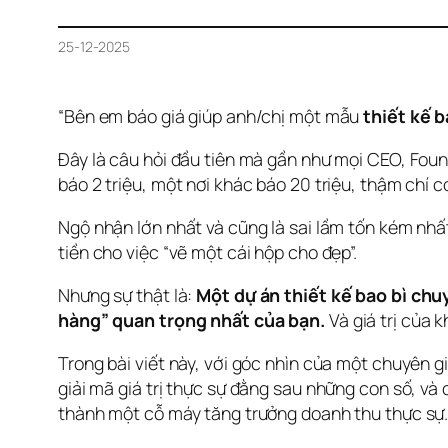
25-12-2025
“Bên em báo giá giúp anh/chị một mẫu 
thiết kế b
Đây là câu hỏi đầu tiên mà gần như mọi CEO, Found
báo 2 triệu, một nơi khác báo 20 triệu, thậm chí c
Ngộ nhận lớn nhất và cũng là sai lầm tốn kém nhất
tiền cho việc “vẽ một cái hộp cho đẹp”.
Nhưng sự thật là: 
Một dự án thiết kế bao bì chuy
hàng” quan trọng nhất của bạn.
 Và giá trị của
Trong bài viết này, với góc nhìn của một chuyên g
giải mã giá trị thực sự đằng sau những con số, v
thành một cỗ máy tăng trưởng doanh thu thực sự