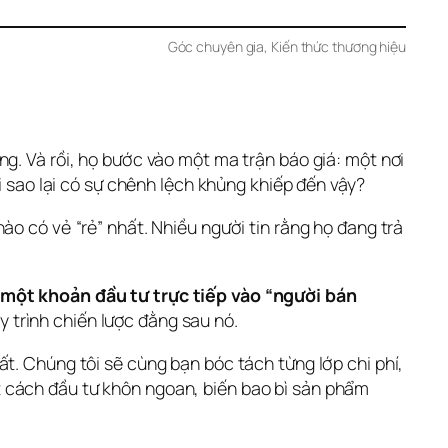
Góc chuyên gia
, 
Kiến thức thương hiệu
g. Và rồi, họ bước vào một ma trận báo giá: một nơi 
i sao lại có sự chênh lệch khủng khiếp đến vậy?
o có vẻ “rẻ” nhất. Nhiều người tin rằng họ đang trả 
 một khoản đầu tư trực tiếp vào “người bán 
 trình chiến lược đằng sau nó.
t. Chúng tôi sẽ cùng bạn bóc tách từng lớp chi phí, 
 cách đầu tư khôn ngoan, biến bao bì sản phẩm 