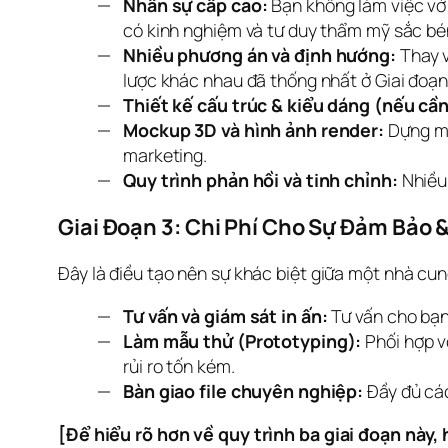
Nhân sự cấp cao:
Bạn không làm việc với
có kinh nghiệm và tư duy thẩm mỹ sắc bé
Nhiều phương án và định hướng:
Thay v
lược khác nhau đã thống nhất ở Giai đoạn 
Thiết kế cấu trúc & kiểu dáng (nếu cần
Mockup 3D và hình ảnh render:
Dựng mô
marketing.
Quy trình phản hồi và tinh chỉnh:
Nhiều 
Giai Đoạn 3: Chi Phí Cho Sự Đảm Bảo 
Đây là điều tạo nên sự khác biệt giữa một nhà cun
Tư vấn và giám sát in ấn:
Tư vấn cho bạn 
Làm mẫu thử (Prototyping):
Phối hợp vớ
rủi ro tốn kém.
Bàn giao file chuyên nghiệp:
Đầy đủ các
[Để hiểu rõ hơn về quy trình ba giai đoạn này,