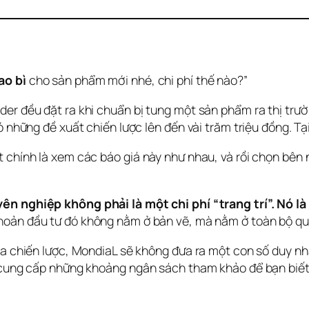
ao bì
 cho sản phẩm mới nhé, chi phí thế nào?”
er đều đặt ra khi chuẩn bị tung một sản phẩm ra thị trườn
ó những đề xuất chiến lược lên đến vài trăm triệu đồng. Tạ
 chính là xem các báo giá này như nhau, và rồi chọn bên nà
ên nghiệp không phải là một chi phí “trang trí”. Nó là
 khoản đầu tư đó không nằm ở bản vẽ, mà nằm ở toàn bộ quy
ia chiến lược, MondiaL sẽ không đưa ra một con số duy nhấ
à cung cấp những khoảng ngân sách tham khảo để bạn biết
.