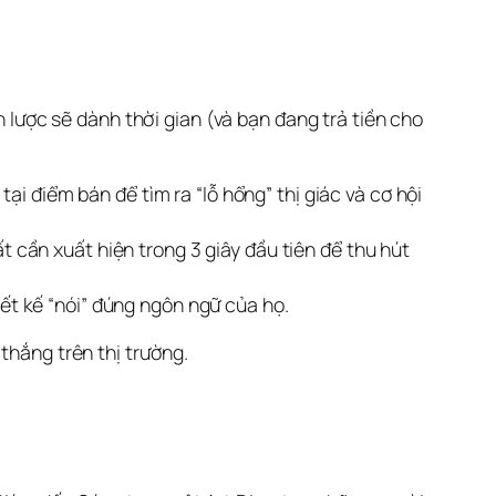
n lược sẽ dành thời gian (và bạn đang trả tiền cho 
ại điểm bán để tìm ra “lỗ hổng” thị giác và cơ hội
t cần xuất hiện trong 3 giây đầu tiên để thu hút
ết kế “nói” đúng ngôn ngữ của họ.
thắng trên thị trường.