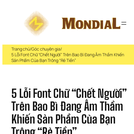
Chuyển 
đến 
phần 
nội 
dung
Trang chủ
/
Góc chuyên gia
/
5 Lỗi Font Chữ “Chết Người” Trên Bao Bì Đang Âm Thầm Khiến
Sản Phẩm Của Bạn Trông “Rẻ Tiền”
5 Lỗi Font Chữ “Chết Người” 
Trên Bao Bì Đang Âm Thầm 
Khiến Sản Phẩm Của Bạn 
Trông “Rẻ Tiền”