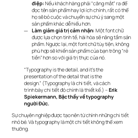
điệp:
Nếu khách hàng phải “căng mắt” ra để
đọc tên sản phẩm hay lợi ích chính, rất có thể
họ sẽ bỏ cuộc và chuyển sự chú ý sang một
sản phẩm khác dễ hiểu hơn.
Làm giảm giá trị cảm nhận:
Một font chữ
được lựa chọn tinh tế, hài hòa sẽ nâng tầm sản
phẩm. Ngược lại, một font chữ tùy tiện, không
phù hợp sẽ khiến sản phẩm của bạn trông “rẻ
tiền” hơn so với giá trị thực của nó.
“Typography is the detail, and it’s the 
presentation of the detail that is the 
design.”
 (Typography là chi tiết, và cách 
trình bày chi tiết đó chính là thiết kế.) – 
Erik 
Spiekermann, Bậc thầy về typography 
người Đức.
Sự chuyên nghiệp được tạo nên từ chính những chi tiết 
nhỏ bé. Và typography là một chi tiết không thể xem 
thường.