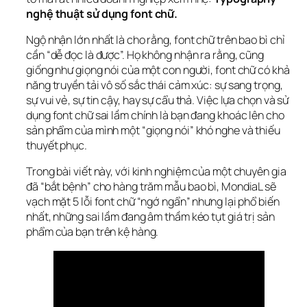
nghệ thuật sử dụng font chữ.
Ngộ nhận lớn nhất là cho rằng, font chữ trên bao bì chỉ 
cần “dễ đọc là được”. Họ không nhận ra rằng, cũng 
giống như giọng nói của một con người, font chữ có khả 
năng truyền tải vô số sắc thái cảm xúc: sự sang trọng, 
sự vui vẻ, sự tin cậy, hay sự cẩu thả. Việc lựa chọn và sử 
dụng font chữ sai lầm chính là bạn đang khoác lên cho 
sản phẩm của mình một “giọng nói” khó nghe và thiếu 
thuyết phục.
Trong bài viết này, với kinh nghiệm của một chuyên gia 
đã “bắt bệnh” cho hàng trăm mẫu bao bì, MondiaL sẽ 
vạch mặt 5 lỗi font chữ “ngớ ngẩn” nhưng lại phổ biến 
nhất, những sai lầm đang âm thầm kéo tụt giá trị sản 
phẩm của bạn trên kệ hàng.