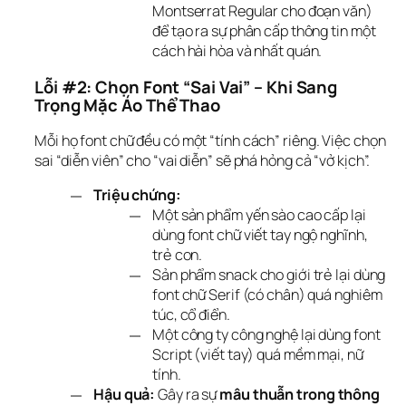
Montserrat Regular cho đoạn văn)
để tạo ra sự phân cấp thông tin một
cách hài hòa và nhất quán.
Lỗi #2: Chọn Font “Sai Vai” – Khi Sang 
Trọng Mặc Áo Thể Thao
Mỗi họ font chữ đều có một “tính cách” riêng. Việc chọn 
sai “diễn viên” cho “vai diễn” sẽ phá hỏng cả “vở kịch”.
Triệu chứng:
Một sản phẩm yến sào cao cấp lại
dùng font chữ viết tay ngộ nghĩnh,
trẻ con.
Sản phẩm snack cho giới trẻ lại dùng
font chữ Serif (có chân) quá nghiêm
túc, cổ điển.
Một công ty công nghệ lại dùng font
Script (viết tay) quá mềm mại, nữ
tính.
Hậu quả:
Gây ra sự
mâu thuẫn trong thông