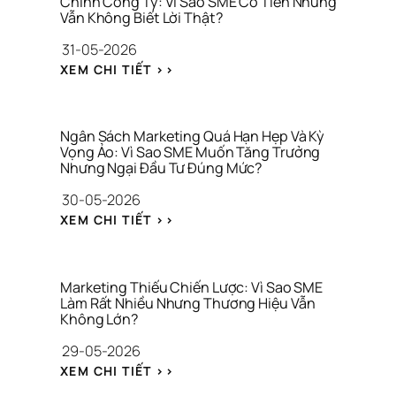
Chính Công Ty: Vì Sao SME Có Tiền Nhưng 
H
Vẫn Không Biết Lời Thật?
H
Ỉ 
Ả
31-05-2026
L
O 
À 
: 
S
XEM CHI TIẾT >>
C
N
Á
Ô
H
T 
N
Ầ
T
G 
M 
H
Ngân Sách Marketing Quá Hạn Hẹp Và Kỳ 
T
L
Vọng Ảo: Vì Sao SME Muốn Tăng Trưởng 
Ư
H
Nhưng Ngại Đầu Tư Đúng Mức?
Ẫ
Ơ
Ứ
N 
N
30-05-2026
C 
G
G 
V
: 
I
H
XEM CHI TIẾT >>
I
N
Ữ
I
R
G
A 
Ệ
A
Â
T
U
L
N 
À
Marketing Thiếu Chiến Lược: Vì Sao SME 
S
Làm Rất Nhiều Nhưng Thương Hiệu Vẫn 
I 
Không Lớn?
Á
C
C
H
29-05-2026
H 
Í
: 
M
N
XEM CHI TIẾT >>
M
A
H 