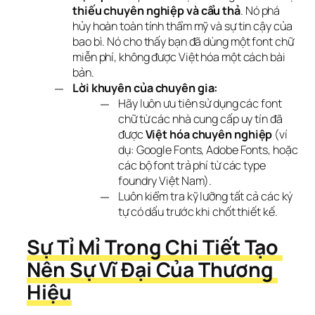
thiếu chuyên nghiệp và cẩu thả
. Nó phá
hủy hoàn toàn tính thẩm mỹ và sự tin cậy của
bao bì. Nó cho thấy bạn đã dùng một font chữ
miễn phí, không được Việt hóa một cách bài
bản.
Lời khuyên của chuyên gia:
Hãy luôn ưu tiên sử dụng các font
chữ từ các nhà cung cấp uy tín đã
được
Việt hóa chuyên nghiệp
(ví
dụ: Google Fonts, Adobe Fonts, hoặc
các bộ font trả phí từ các type
foundry Việt Nam).
Luôn kiểm tra kỹ lưỡng tất cả các ký
tự có dấu trước khi chốt thiết kế.
Sự Tỉ Mỉ Trong Chi Tiết Tạo 
Nên Sự Vĩ Đại Của Thương 
Hiệu