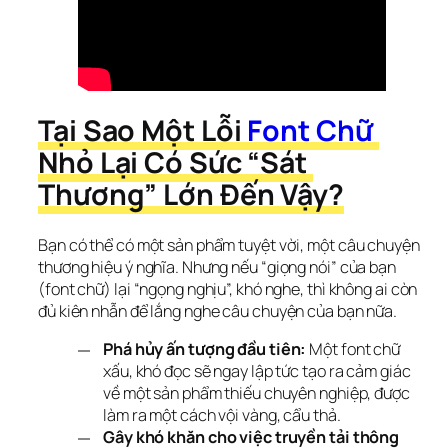
Tại Sao Một Lỗi
 Font Chữ
Nhỏ Lại Có Sức “Sát 
Thương” Lớn Đến Vậy?
Bạn có thể có một sản phẩm tuyệt vời, một câu chuyện 
thương hiệu ý nghĩa. Nhưng nếu “giọng nói” của bạn 
(font chữ) lại “ngọng nghịu”, khó nghe, thì không ai còn 
đủ kiên nhẫn để lắng nghe câu chuyện của bạn nữa.
Phá hủy ấn tượng đầu tiên:
Một font chữ
xấu, khó đọc sẽ ngay lập tức tạo ra cảm giác
về một sản phẩm thiếu chuyên nghiệp, được
làm ra một cách vội vàng, cẩu thả.
Gây khó khăn cho việc truyền tải thông