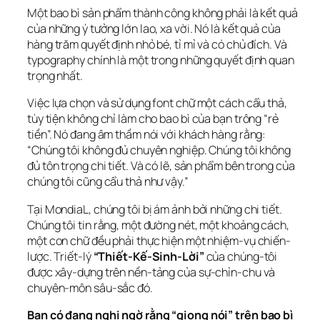
Một bao bì sản phẩm thành công không phải là kết quả 
của những ý tưởng lớn lao, xa vời. Nó là kết quả của 
hàng trăm quyết định nhỏ bé, tỉ mỉ và có chủ đích. Và 
typography chính là một trong những quyết định quan 
trọng nhất.
Việc lựa chọn và sử dụng font chữ một cách cẩu thả, 
tùy tiện không chỉ làm cho bao bì của bạn trông “rẻ 
tiền”. Nó đang âm thầm nói với khách hàng rằng: 
“Chúng tôi không đủ chuyên nghiệp. Chúng tôi không 
đủ tôn trọng chi tiết. Và có lẽ, sản phẩm bên trong của 
chúng tôi cũng cẩu thả như vậy.”
Tại MondiaL, chúng tôi bị ám ảnh bởi những chi tiết. 
Chúng tôi tin rằng, một đường nét, một khoảng cách, 
một con chữ đều phải thực hiện một nhiệm-vụ chiến-
lược. Triết-lý 
“Thiết-Kế-Sinh-Lời”
 của chúng-tôi 
được xây-dựng trên nền-tảng của sự-chỉn-chu và 
chuyên-môn sâu-sắc đó.
Bạn có đang nghi ngờ rằng “giọng nói” trên bao bì 