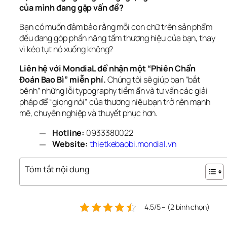
của mình đang gặp vấn đề?
Bạn có muốn đảm bảo rằng mỗi con chữ trên sản phẩm 
đều đang góp phần nâng tầm thương hiệu của bạn, thay 
vì kéo tụt nó xuống không?
Liên hệ với MondiaL để nhận một “Phiên Chẩn 
Đoán Bao Bì” miễn phí.
 Chúng tôi sẽ giúp bạn “bắt 
bệnh” những lỗi typography tiềm ẩn và tư vấn các giải 
pháp để “giọng nói” của thương hiệu bạn trở nên mạnh 
mẽ, chuyên nghiệp và thuyết phục hơn.
Hotline:
0933380022
Website:
 thietkebaobi.mondial.vn
Tóm tắt nội dung
4.5/5 – (2 bình chọn)