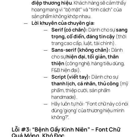
điệp thương hiệu
. Khách hàng sẽ cảm thấy
hoang mang vì “bộ mặt” và “tính cách” của
sản phẩm không khớp nhau.
Lời khuyên của chuyên gia:
Serif (có chân):
Dành cho sự
sang
trọng, cổ điển, đáng tin cậy
(thời
trang cao cấp, luật, tài chính).
Sans-serif (không chân):
Dành
cho sự
hiện đại, tối giản, thân
thiện
(công nghệ, hàng tiêu dùng,
F&B hiện đại).
Script (viết tay):
Dành cho sự
thanh lịch, cá nhân, thủ công
(mỹ
phẩm, thiệp cưới, sản phẩm
handmade).
Hãy luôn tự hỏi: “Font chữ này có nói
đúng ‘giọng’ của thương hiệu mình
không?”.
Lỗi #3: “Bệnh Gầy Kinh Niên” – Font Chữ 
Quá Mỏng, Khó Đọc