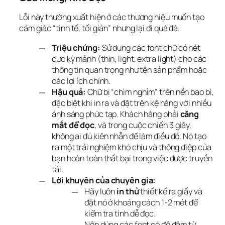
Lỗi này thường xuất hiện ở các thương hiệu muốn tạo 
cảm giác “tinh tế, tối giản” nhưng lại đi quá đà.
Triệu chứng:
Sử dụng các font chữ có nét
cực kỳ mảnh (thin, light, extra light) cho các
thông tin quan trọng như tên sản phẩm hoặc
các lợi ích chính.
Hậu quả:
Chữ bị “chìm nghỉm” trên nền bao bì,
đặc biệt khi in ra và đặt trên kệ hàng với nhiều
ánh sáng phức tạp. Khách hàng phải
căng
mắt để đọc
, và trong cuộc chiến 3 giây,
không ai đủ kiên nhẫn để làm điều đó. Nó tạo
ra một trải nghiệm khó chịu và thông điệp của
bạn hoàn toàn thất bại trong việc được truyền
tải.
Lời khuyên của chuyên gia:
Hãy luôn
in thử
thiết kế ra giấy và
đặt nó ở khoảng cách 1-2 mét để
kiểm tra tính dễ đọc.
Nên dùng các font có độ đậm từ