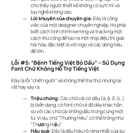
cho thấy người thiết kế không có sự tỉ mỉ và
tay nghề không cao.
Lời khuyên của chuyên gia:
Đây là công
việc của một designer chuyên nghiệp. Họ phải
biết cách tinh chỉnh kerning và tracking một
cách thủ công để tạo ra một nhịp điệu thị giác
hài hòa, đặc biệt là với logo và các dòng tiêu
đề lớn.
Lỗi #5: “Bệnh Tiếng Việt Bỏ Dấu” – Sử Dụng 
Font Chữ Không Hỗ Trợ Tiếng Việt
Đây là lỗi “chết người” và không thể tha thứ, nhưng lại 
rất hay xảy ra.
Triệu chứng:
Các chữ cái có dấu (á, ệ, ổ, ữ…)
bị biến dạng, có font chữ và độ dày khác hẳn
so với các chữ cái không dấu trong cùng một
từ. Ví dụ, chữ “Thương Hiệu” có thể trông như
“Th
ươ
ng Hi
ệ
u”.
Hậu quả:
Đây là dấu hiệu rõ ràng nhất của sự