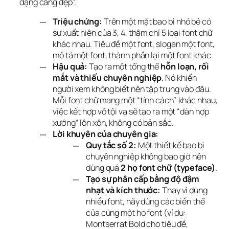
dạng càng đẹp”.
Triệu chứng:
Trên một mặt bao bì nhỏ bé có
sự xuất hiện của 3, 4, thậm chí 5 loại font chữ
khác nhau. Tiêu đề một font, slogan một font,
mô tả một font, thành phần lại một font khác.
Hậu quả:
Tạo ra một tổng thể
hỗn loạn, rối
mắt và thiếu chuyên nghiệp
. Nó khiến
người xem không biết nên tập trung vào đâu.
Mỗi font chữ mang một “tính cách” khác nhau,
việc kết hợp vô tội vạ sẽ tạo ra một “dàn hợp
xướng” lộn xộn, không có bản sắc.
Lời khuyên của chuyên gia:
Quy tắc số 2:
Một thiết kế bao bì
chuyên nghiệp không bao giờ nên
dùng quá
2 họ font chữ (typeface)
.
Tạo sự phân cấp bằng độ đậm
nhạt và kích thước:
Thay vì dùng
nhiều font, hãy dùng các biến thể
của cùng một họ font (ví dụ:
Montserrat Bold cho tiêu đề,