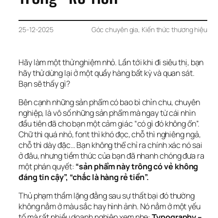
25-12-2025
Góc chuyên gia
, 
Kiến thức thương hiệu
Hãy làm một thử nghiệm nhỏ. Lần tới khi đi siêu thị, bạn 
hãy thử dừng lại ở một quầy hàng bất kỳ và quan sát. 
Bạn sẽ thấy gì?
Bên cạnh những sản phẩm có bao bì chỉn chu, chuyên 
nghiệp, là vô số những sản phẩm mà ngay từ cái nhìn 
đầu tiên đã cho bạn một cảm giác “có gì đó không ổn”. 
Chữ thì quá nhỏ, font thì khó đọc, chỗ thì nghiêng ngả, 
chỗ thì dày đặc… Bạn không thể chỉ ra chính xác nó sai 
ở đâu, nhưng tiềm thức của bạn đã nhanh chóng đưa ra 
một phán quyết: 
“sản phẩm này trông có vẻ không 
đáng tin cậy”, “chắc là hàng rẻ tiền”.
Thủ phạm thầm lặng đằng sau sự thất bại đó thường 
không nằm ở màu sắc hay hình ảnh. Nó nằm ở một yếu 
tố mà rất nhiều doanh nghiệp xem nhẹ: 
Typography – 