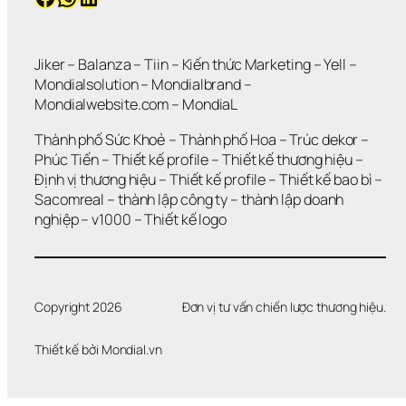
K
H
Ô
N
Jiker 
– 
Balanza
 – 
Tiin
 – 
Kiến thức Marketing
 – 
Yell
 – 
G 
Mondialsolution
 – 
Mondialbrand
 – 
G
Mondialwebsite.com
 – 
MondiaL
I
Ả
Thành phố Sức Khoẻ
 – 
Thành phố Hoa 
– 
Trúc dekor
 – 
I 
Phúc Tiến 
– 
Thiết kế profile
 – 
Thiết kế thương hiệu
 – 
Q
Định vị thương hiệu 
– 
Thiết kế profile
 – 
Thiết kế bao bì
 – 
U
Sacomreal
 – 
thành lập công ty
 – 
thành lập doanh 
Y
Ế
nghiệp
 – 
v1000
 – 
Thiết kế logo
T 
Đ
Ư
Ợ
C 
Copyright 2026
Đơn vị tư vấn chiến lược thương hiệu.
V
Ấ
Thiết kế bởi 
Mondial.vn
N 
Đ
Ề
?