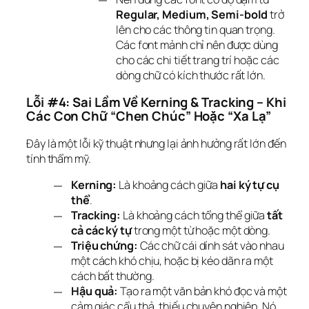
Regular, Medium, Semi-bold
trở
lên cho các thông tin quan trọng.
Các font mảnh chỉ nên được dùng
cho các chi tiết trang trí hoặc các
dòng chữ có kích thước rất lớn.
Lỗi #4: Sai Lầm Về Kerning & Tracking – Khi 
Các Con Chữ “Chen Chúc” Hoặc “Xa Lạ”
Đây là một lỗi kỹ thuật nhưng lại ảnh hưởng rất lớn đến 
tính thẩm mỹ.
Kerning:
Là khoảng cách giữa
hai ký tự cụ
thể
.
Tracking:
Là khoảng cách tổng thể giữa
tất
cả các ký tự
trong một từ hoặc một dòng.
Triệu chứng:
Các chữ cái dính sát vào nhau
một cách khó chịu, hoặc bị kéo dãn ra một
cách bất thường.
Hậu quả:
Tạo ra một văn bản khó đọc và một
cảm giác cẩu thả, thiếu chuyên nghiệp. Nó