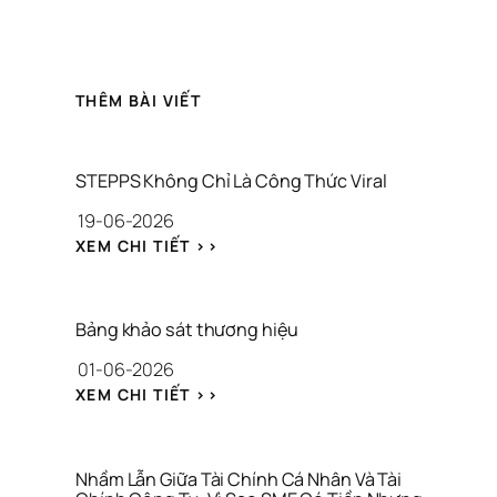
THÊM BÀI VIẾT
STEPPS Không Chỉ Là Công Thức Viral
19-06-2026
: 
XEM CHI TIẾT >>
S
T
E
P
Bảng khảo sát thương hiệu
P
01-06-2026
S 
K
: 
XEM CHI TIẾT >>
H
B
Ô
Ả
N
N
G 
G 
Nhầm Lẫn Giữa Tài Chính Cá Nhân Và Tài 
C
K