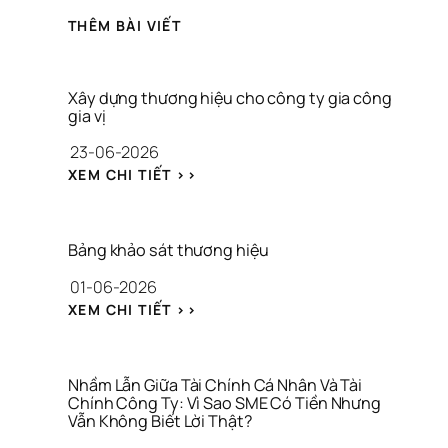
THÊM BÀI VIẾT
Xây dựng thương hiệu cho công ty gia công 
gia vị
23-06-2026
: 
XEM CHI TIẾT >>
X
Â
Y 
D
Bảng khảo sát thương hiệu
Ự
01-06-2026
N
G 
: 
XEM CHI TIẾT >>
T
B
H
Ả
Ư
N
Ơ
G 
Nhầm Lẫn Giữa Tài Chính Cá Nhân Và Tài 
N
K
Chính Công Ty: Vì Sao SME Có Tiền Nhưng 
G 
Vẫn Không Biết Lời Thật?
H
H
Ả