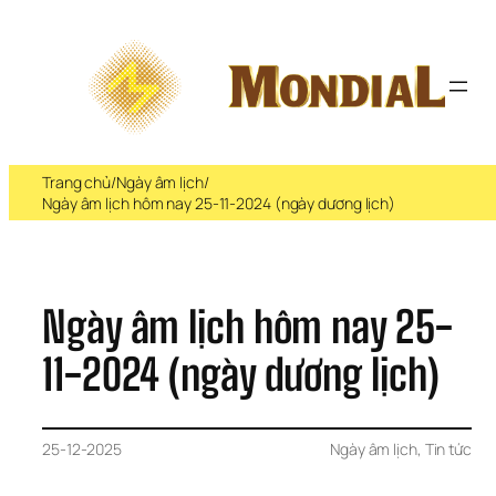
Chuyển 
đến 
phần 
nội 
dung
Trang chủ
/
Ngày âm lịch
/
Ngày âm lịch hôm nay 25-11-2024 (ngày dương lịch)
Ngày âm lịch hôm nay 25-
11-2024 (ngày dương lịch)
25-12-2025
Ngày âm lịch
, 
Tin tức