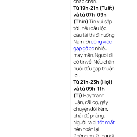
chắc chắn.
Từ 19h-21h (Tuất)
và từ 07h-09h
(Thìn)
Tin vui sắp
tới, nếu cầu lộc,
cầu tài thì đi hướng
Nam. Đi
công việc 
gặp gỡ có
nhiều
may mắn. Người đi
có tin về. Nếu chăn
nuôi đều gặp thuận
lợi.
Từ 21h-23h (Hợi)
và từ 09h-11h
(Tị)
Hay tranh
luận, cãi cọ, gây
chuyện đói kém,
phải đề phòng.
Người ra đi
tốt nhất
nên hoãn lại.
Phòng người người