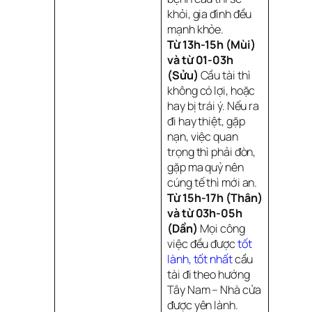
khỏi, gia đình đều
mạnh khỏe.
Từ 13h-15h (Mùi)
và từ 01-03h
(Sửu)
Cầu tài thì
không có lợi, hoặc
hay bị trái ý. Nếu ra
đi hay thiệt, gặp
nạn, việc quan
trọng thì phải đòn,
gặp ma quỷ nên
cúng tế thì mới an.
Từ 15h-17h (Thân)
và từ 03h-05h
(Dần)
Mọi công
việc đều được
tốt 
lành, tốt nhất
cầu
tài đi theo hướng
Tây Nam – Nhà cửa
được yên lành.