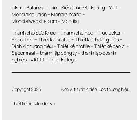
Ô
N
Jiker 
– 
Balanza
 – 
Tiin
 – 
Kiến thức Marketing
 – 
Yell
 – 
G 
Mondialsolution
 – 
Mondialbrand
 – 
G
Mondialwebsite.com
 – 
MondiaL
I
Ả
Thành phố Sức Khoẻ
 – 
Thành phố Hoa 
– 
Trúc dekor
 – 
I 
Phúc Tiến 
– 
Thiết kế profile
 – 
Thiết kế thương hiệu
 – 
Q
Định vị thương hiệu 
– 
Thiết kế profile
 – 
Thiết kế bao bì
 – 
U
Sacomreal
 – 
thành lập công ty
 – 
thành lập doanh 
Y
Ế
nghiệp
 – 
v1000
 – 
Thiết kế logo
T 
Đ
Ư
Ợ
C 
Copyright 2026
Đơn vị tư vấn chiến lược thương hiệu.
V
Ấ
Thiết kế bởi 
Mondial.vn
N 
Đ
Ề
?