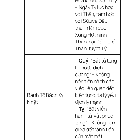
Hỏa không sợ Thủy.
– Ngày Tỵ lục hợp
với Thân, tam hợp
với Sửu và Dậu
thành Kim cục.
Xung Hợi, hình
Thân, hại Dần, phá
Thân, tuyệt Tý.
–
Quý
: “Bất từ tụng
lí nhược địch
cường” – Không
nên tiến hành các
việc liên quan đến
Bành Tổ Bách Kỵ
kiện tụng, ta lý yếu
Nhật
địch lý mạnh
–
Tỵ
: “Bất viễn
hành tài vật phục
tàng” – Không nên
đi xa để tránh tiền
của mất mát