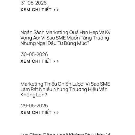
31-05-2026
I
O 
Ệ
: 
S
XEM CHI TIẾT >>
U 
N
Á
C
H
T 
H
Ầ
T
O 
M 
H
Ngân Sách Marketing Quá Hạn Hẹp Và Kỳ 
C
L
Vọng Ảo: Vì Sao SME Muốn Tăng Trưởng 
Ư
Ô
Nhưng Ngại Đầu Tư Đúng Mức?
Ẫ
Ơ
N
N 
N
30-05-2026
G 
G
G 
T
: 
I
H
XEM CHI TIẾT >>
Y 
N
Ữ
I
G
G
A 
Ệ
I
Â
T
U
A 
N 
À
Marketing Thiếu Chiến Lược: Vì Sao SME 
C
S
Làm Rất Nhiều Nhưng Thương Hiệu Vẫn 
I 
Không Lớn?
Ô
Á
C
N
C
H
29-05-2026
G 
H 
Í
: 
G
M
N
XEM CHI TIẾT >>
M
I
A
H 
A
A 
R
C
R
V
K
Á 
K
Ị
E
N