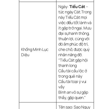
Ngày:
Tiểu Cát
–
tức ngày Cát.Trong
này Tiểu Cát mọi
việc đều tốt lành và
ít gặp trở ngại. Mưu
đại sự hanh thông,
thuận lợi, cùng với
đó âm phúc độ trì,
Khổng Minh Lục
che chở, được quý
Diệu
nhân nâng đỡ.
“Tiểu Cát gặp hội
thanh long
Cầu tài cầu lộc ở
trong quẻ này
Cầu tài toại ý vui
vầy
Bình an vô sự gặp
thầy, gặp quen.”
Tên sao: Sao Nguy