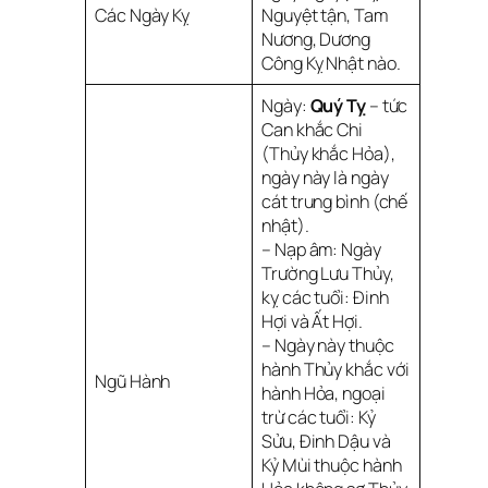
Các Ngày Kỵ
Nguyệt tận, Tam
Nương, Dương
Công Kỵ Nhật nào.
Ngày:
Quý Tỵ
– tức
Can khắc Chi
(Thủy khắc Hỏa),
ngày này là ngày
cát trung bình (chế
nhật).
– Nạp âm: Ngày
Trường Lưu Thủy,
kỵ các tuổi: Đinh
Hợi và Ất Hợi.
– Ngày này thuộc
hành Thủy khắc với
Ngũ Hành
hành Hỏa, ngoại
trừ các tuổi: Kỷ
Sửu, Đinh Dậu và
Kỷ Mùi thuộc hành