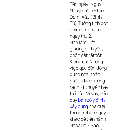
Tên ngày: Nguy
Nguyệt Yến – Kiên
Đàm: Xấu (Bình
Tú) Tướng tinh con
chim én, chủ trị
ngày thứ 2.
Nên làm: Lót
giường bình yên,
chôn cất rất tốt.
Kiêng cữ: Những
việc gác đòn đông,
dựng nhà, tháo
nước, đào mương
rạch, đi thuyền hay
trổ cửa. Vì vậy, nếu
quý
bạn có ý định 
xây dựng
nhà cửa
thì nên chọn ngày
khác để tiến hành.
Ngoại lệ:- Sao