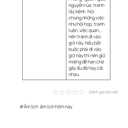
nguyền rủa, tránh
lây bệnh. Nói
chung những việc
như hội họp, tranh
luận, việc quan,…
nên tránh đi vào
giờ này. Nếu bắt
buộc phải đi vào
giờ này thì nên giữ
miệng để hạn ché
gây ẩu đả hay cãi
nhau.
Đánh giá bài viết
#
Âm lịch
âm lịch hôm nay