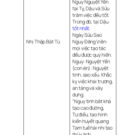
Nguy Nguyệt Yến
tại Tỵ, Dậu và Sửu
trăm việc đều tốt.
Trong đó, tại Dậu
tốt nhất
.
Ngày Sửu Sao
Nhị Thập Bát Tú
Nguy Đăng Viên:
mọi việc tạo tác
đều được quý hiển.
Nguy: Nguyệt Yến
(con én): Nguyệt
tinh, sao xấu. Khắc
kỵ việc khai trương,
an táng và xây
dựng.
“Nguy tinh bât khả
tạo cao đường,
Tự điếu, tao hình
kiến huyết quang
Tam tuế hài nhi tao
thủy ách,