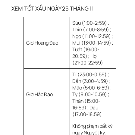
XEM TỐT XẤU NGÀY 25 THÁNG 11
Sửu (1:00-2:59) ;
Thìn (7:00-8:59) ;
Ngọ (11:00-12:59) ;
Giờ Hoàng Đạo
Mùi (13:00-14:59) ;
Tuất (19:00-
20:59) ; Hợi
(21:00-22:59)
Tí (23:00-0:59) ;
Dần (3:00-4:59) ;
Mão (5:00-6:59) ;
Giờ Hắc Đạo
Tỵ (9:00-10:59) ;
Thân (15:00-
16:59) ; Dậu
(17:00-18:59)
Không phạm bất kỳ
ngày Nguyệt kỵ,