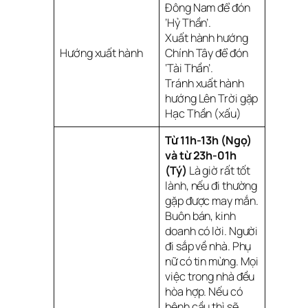
Đông Nam để đón
‘Hỷ Thần’.
Xuất hành hướng
Hướng xuất hành
Chính Tây để đón
‘Tài Thần’.
Tránh xuất hành
hướng Lên Trời gặp
Hạc Thần (xấu)
Từ 11h-13h (Ngọ)
và từ 23h-01h
(Tý)
Là giờ rất tốt
lành, nếu đi thường
gặp được may mắn.
Buôn bán, kinh
doanh có lời. Người
đi sắp về nhà. Phụ
nữ có tin mừng. Mọi
việc trong nhà đều
hòa hợp. Nếu có
bệnh cầu thì sẽ