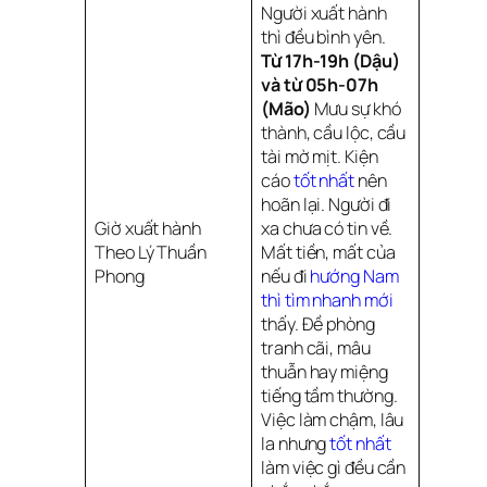
Người xuất hành
thì đều bình yên.
Từ 17h-19h (Dậu)
và từ 05h-07h
(Mão)
Mưu sự khó
thành, cầu lộc, cầu
tài mờ mịt. Kiện
cáo
tốt nhất
nên
hoãn lại. Người đi
Giờ xuất hành
xa chưa có tin về.
Theo Lý Thuần
Mất tiền, mất của
Phong
nếu đi
hướng Nam 
thì tìm nhanh mới
thấy. Đề phòng
tranh cãi, mâu
thuẫn hay miệng
tiếng tầm thường.
Việc làm chậm, lâu
la nhưng
tốt nhất
làm việc gì đều cần