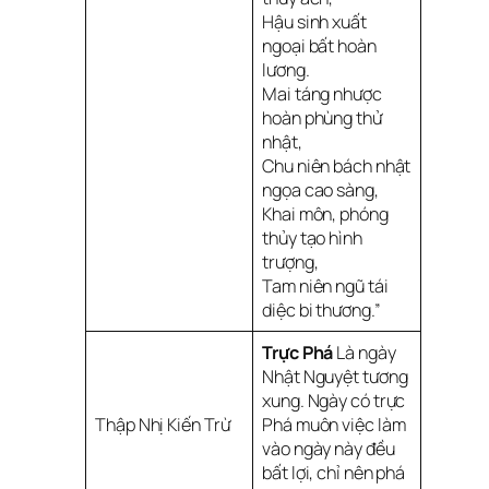
Hậu sinh xuất
ngoại bất hoàn
lương.
Mai táng nhược
hoàn phùng thử
nhật,
Chu niên bách nhật
ngọa cao sàng,
Khai môn, phóng
thủy tạo hình
trượng,
Tam niên ngũ tái
diệc bi thương.”
Trực Phá
Là ngày
Nhật Nguyệt tương
xung. Ngày có trực
Thập Nhị Kiến Trừ
Phá muôn việc làm
vào ngày này đều
bất lợi, chỉ nên phá