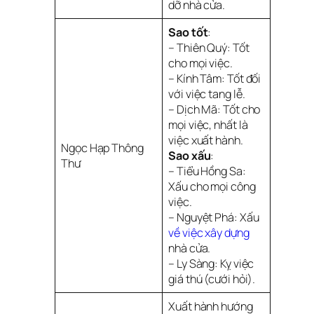
dỡ nhà cửa.
Sao tốt
:
– Thiên Quý: Tốt
cho mọi việc.
– Kính Tâm: Tốt đối
với việc tang lễ.
– Dịch Mã: Tốt cho
mọi việc, nhất là
việc xuất hành.
Ngọc Hạp Thông
Sao xấu
:
Thư
– Tiểu Hồng Sa:
Xấu cho mọi công
việc.
– Nguyệt Phá: Xấu
về việc xây dựng
nhà cửa.
– Ly Sàng: Kỵ việc
giá thú (cưới hỏi).
Xuất hành hướng