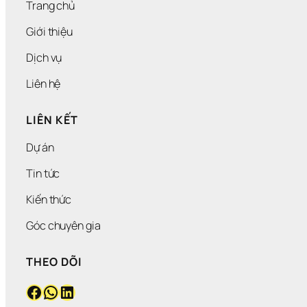
Ầ
Trang chủ
U
Giới thiệu
Dịch vụ
Liên hệ
LIÊN KẾT
Dự án
Tin tức
Kiến thức
Góc chuyên gia
THEO DÕI
Facebook
WhatsApp
LinkedIn