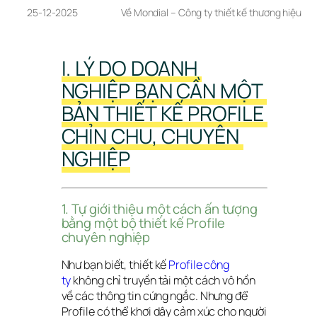
25-12-2025
Về Mondial – Công ty thiết kế thương hiệu
I. LÝ DO DOANH 
NGHIỆP BẠN CẦN MỘT 
BẢN THIẾT KẾ PROFILE 
CHỈN CHU, CHUYÊN 
NGHIỆP
1. Tự giới thiệu một cách ấn tượng 
bằng một bộ thiết kế Profile 
chuyên nghiệp
Như bạn biết, thiết kế 
Profile công 
ty
 không chỉ truyền tải một cách vô hồn 
về các thông tin cứng ngắc. Nhưng để 
Profile có thể khơi dậy cảm xúc cho người 