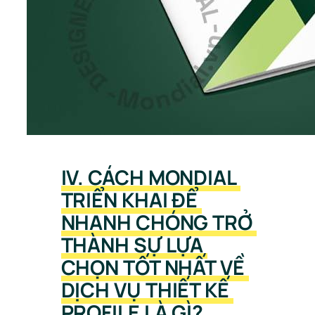
IV. CÁCH MONDIAL 
TRIỂN KHAI ĐỂ 
NHANH CHÓNG TRỞ 
THÀNH SỰ LỰA 
CHỌN TỐT NHẤT VỀ 
DỊCH VỤ THIẾT KẾ 
PROFILE LÀ GÌ?