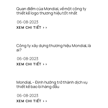
K
Ừ 
I
C
Quan điểm của MondiaL về một công ty 
Ệ
thiết kế logo thương hiệu tốt nhất
H
N 
U
06-08-2023
K
Y
Ỷ 
: 
Ế
XEM CHI TIẾT >>
N
Q
N 
I
U
T
Ệ
A
H
M 
N 
I
Công ty xây dựng thương hiệu MondiaL là 
1 
Đ
Ệ
ai?
N
I
N 
06-08-2023
Ă
Ể
N
M 
M 
G
: 
XEM CHI TIẾT >>
H
C
U
C
Ộ
Ủ
Y
Ô
I 
A 
Ệ
N
D
M
N 
G 
MondiaL – Định hướng trở thành dịch vụ 
O
O
H
T
thiết kế bao bì hàng đầu
A
N
Ậ
Y 
06-08-2023
N
D
U 
X
H 
I
G
Â
: 
XEM CHI TIẾT >>
N
A
I
Y 
M