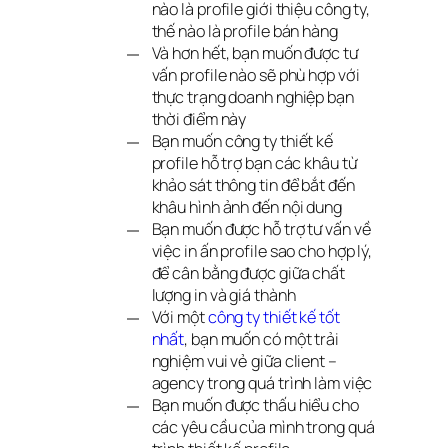
nào là profile giới thiệu công ty,
thế nào là profile bán hàng
Và hơn hết, bạn muốn được tư
vấn profile nào sẽ phù hợp với
thực trạng doanh nghiệp bạn
thời điểm này
Bạn muốn công ty thiết kế
profile hỗ trợ bạn các khâu từ
khảo sát thông tin để bắt đến
khâu hình ảnh đến nội dung
Bạn muốn được hỗ trợ tư vấn về
việc in ấn profile sao cho hợp lý,
để cân bằng được giữa chất
lượng in và giá thành
Với một
công ty thiết kế tốt 
nhất
, bạn muốn có một trải
nghiệm vui vẻ giữa client –
agency trong quá trình làm việc
Bạn muốn được thấu hiểu cho
các yêu cầu của mình trong quá