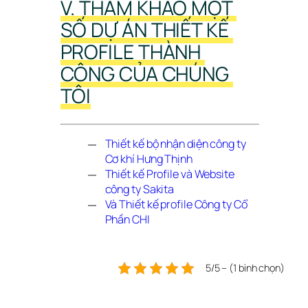
V. THAM KHẢO MỘT 
SỐ DỰ ÁN THIẾT KẾ 
PROFILE THÀNH 
CÔNG CỦA CHÚNG 
TÔI
Thiết kế bộ nhận diện công ty 
Cơ khí Hưng Thịnh
Thiết kế Profile và Website 
công ty Sakita
Và Thiết kế profile Công ty Cổ 
Phần CHI
5/5 – (1 bình chọn)