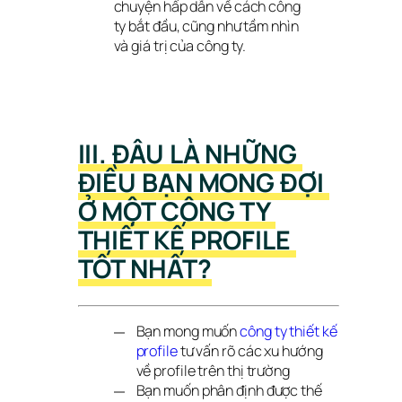
chuyện hấp dẫn về cách công 
ty bắt đầu, cũng như tầm nhìn 
và giá trị của công ty.
III. ĐÂU LÀ NHỮNG 
ĐIỀU BẠN MONG ĐỢI 
Ở MỘT CÔNG TY 
THIẾT KẾ PROFILE 
TỐT NHẤT?
Bạn mong muốn
công ty thiết kế 
profile
tư vấn rõ các xu hướng
về profile trên thị trường
Bạn muốn phân định được thế