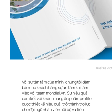
Thiết kế Prof
Với sự tận tâm của mình, chúng tôi đảm 
bảo cho khách hàng sự an tâm khi làm 
việc với team mondial.vn. Sự hiệu quả 
cam kết với khách hàng ấn phẩm profile 
được thiết kế hiệu quả, trở thành trợ lực 
cho đội ngũ nhân viên nội bộ và tiền 