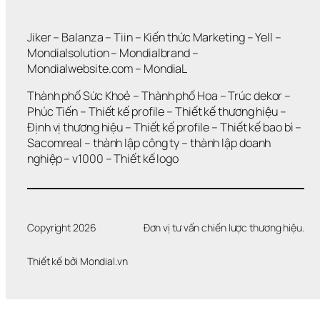
Jiker 
– 
Balanza
 – 
Tiin
 – 
Kiến thức Marketing
 – 
Yell
 – 
Mondialsolution
 – 
Mondialbrand
 – 
Mondialwebsite.com
 – 
MondiaL
Thành phố Sức Khoẻ
 – 
Thành phố Hoa 
– 
Trúc dekor
 – 
Phúc Tiến 
– 
Thiết kế profile
 – 
Thiết kế thương hiệu
 – 
Định vị thương hiệu 
– 
Thiết kế profile
 – 
Thiết kế bao bì
 – 
Sacomreal
 – 
thành lập công ty
 – 
thành lập doanh 
nghiệp
 – 
v1000
 – 
Thiết kế logo
Copyright 2026
Đơn vị tư vấn chiến lược thương hiệu.
Thiết kế bởi 
Mondial.vn