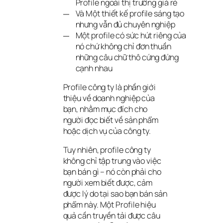
Profile ngoài thị trường giá rẻ
Và Một thiết kế profile sáng tạo
nhưng vẫn đủ chuyên nghiệp
Một profile có sức hút riêng của
nó chứ không chỉ đơn thuần
những câu chữ thô cứng đứng
cạnh nhau
Profile công ty là phần giới 
thiệu về doanh nghiệp của 
bạn, nhằm mục đích cho 
người đọc biết về sản phẩm 
hoặc dịch vụ của công ty.
Tuy nhiên, profile công ty 
không chỉ tập trung vào việc 
bạn bán gì – nó còn phải cho 
người xem biết được, cảm 
được lý do tại sao bạn bán sản 
phẩm này. Một Profile hiệu 
quả cần truyền tải được câu 