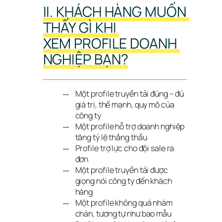
II. KHÁCH HÀNG MUỐN 
THẤY GÌ KHI 
XEM PROFILE DOANH 
NGHIỆP BẠN?
Một profile truyền tải đúng – đủ
giá trị, thế mạnh, quy mô của
công ty
Một profile hỗ trợ doanh nghiệp
tăng tỷ lệ thắng thầu
Profile trợ lực cho đội sale ra
đơn
Một profile truyền tải được
giọng nói công ty đến khách
hàng
Một profile không quá nhàm
chán, tương tự như bao mẫu