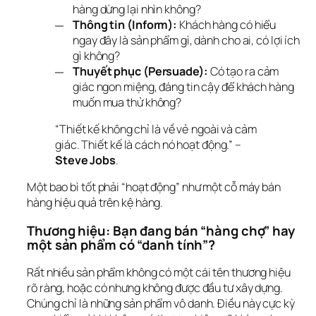
hàng dừng lại nhìn không?
Thông tin (Inform):
Khách hàng có hiểu
ngay đây là sản phẩm gì, dành cho ai, có lợi ích
gì không?
Thuyết phục (Persuade):
Có tạo ra cảm
giác ngon miệng, đáng tin cậy để khách hàng
muốn mua thử không?
“Thiết kế không chỉ là về vẻ ngoài và cảm 
giác. Thiết kế là cách nó hoạt động.”
 – 
Steve Jobs
.
Một bao bì tốt phải “hoạt động” như một cỗ máy bán 
hàng hiệu quả trên kệ hàng.
Thương hiệu: Bạn đang bán “hàng chợ” hay 
một sản phẩm có “danh tính”?
Rất nhiều sản phẩm không có một cái tên thương hiệu 
rõ ràng, hoặc có nhưng không được đầu tư xây dựng. 
Chúng chỉ là những sản phẩm vô danh. Điều này cực kỳ 