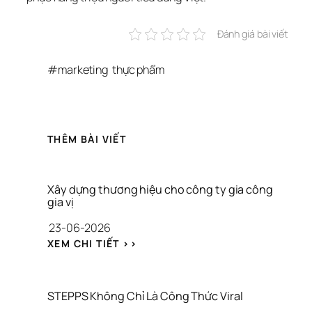
Đánh giá bài viết
#
marketing
thực phẩm
THÊM BÀI VIẾT
Xây dựng thương hiệu cho công ty gia công 
gia vị
23-06-2026
: 
XEM CHI TIẾT >>
X
Â
Y 
D
STEPPS Không Chỉ Là Công Thức Viral
Ự