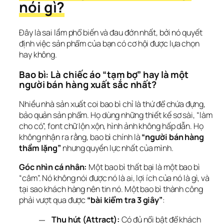
nói gì?
Đây là sai lầm phổ biến và đau đớn nhất, bởi nó quyết 
định việc sản phẩm của bạn có cơ hội được lựa chọn 
hay không.
Bao bì: Là chiếc áo “tạm bợ” hay là một 
người bán hàng xuất sắc nhất?
Nhiều nhà sản xuất coi bao bì chỉ là thứ để chứa đựng, 
bảo quản sản phẩm. Họ dùng những thiết kế sơ sài, “làm 
cho có”, font chữ lộn xộn, hình ảnh không hấp dẫn. Họ 
không nhận ra rằng, bao bì chính là 
“người bán hàng 
thầm lặng”
 nhưng quyền lực nhất của mình.
Góc nhìn cá nhân:
 Một bao bì thất bại là một bao bì 
“câm”. Nó không nói được nó là ai, lợi ích của nó là gì, và 
tại sao khách hàng nên tin nó. Một bao bì thành công 
phải vượt qua được 
“bài kiểm tra 3 giây”
:
Thu hút (Attract):
Có đủ nổi bật để khách