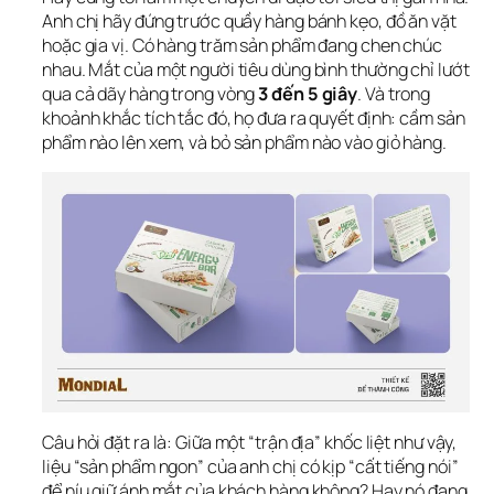
Anh chị hãy đứng trước quầy hàng bánh kẹo, đồ ăn vặt 
hoặc gia vị. Có hàng trăm sản phẩm đang chen chúc 
nhau. Mắt của một người tiêu dùng bình thường chỉ lướt 
qua cả dãy hàng trong vòng 
3 đến 5 giây
. Và trong 
khoảnh khắc tích tắc đó, họ đưa ra quyết định: cầm sản 
phẩm nào lên xem, và bỏ sản phẩm nào vào giỏ hàng.
Câu hỏi đặt ra là: Giữa một “trận địa” khốc liệt như vậy, 
liệu “sản phẩm ngon” của anh chị có kịp “cất tiếng nói” 
để níu giữ ánh mắt của khách hàng không? Hay nó đang 