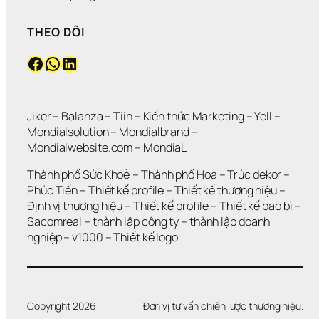
V
I 
T
Ẫ
Đ
H
THEO DÕI
N 
Ầ
Ậ
K
U 
T
Facebook
WhatsApp
LinkedIn
H
T
?
Ô
Ư 
N
Đ
G 
Ú
L
N
Jiker 
– 
Balanza
 – 
Tiin
 – 
Kiến thức Marketing
 – 
Yell
 – 
Ớ
G 
Mondialsolution
 – 
Mondialbrand
 – 
N
M
Mondialwebsite.com
 – 
MondiaL
?
Ứ
C
Thành phố Sức Khoẻ
 – 
Thành phố Hoa 
– 
Trúc dekor
 – 
?
Phúc Tiến 
– 
Thiết kế profile
 – 
Thiết kế thương hiệu
 – 
Định vị thương hiệu 
– 
Thiết kế profile
 – 
Thiết kế bao bì
 – 
Sacomreal
 – 
thành lập công ty
 – 
thành lập doanh 
nghiệp
 – 
v1000
 – 
Thiết kế logo
Copyright 2026
Đơn vị tư vấn chiến lược thương hiệu.