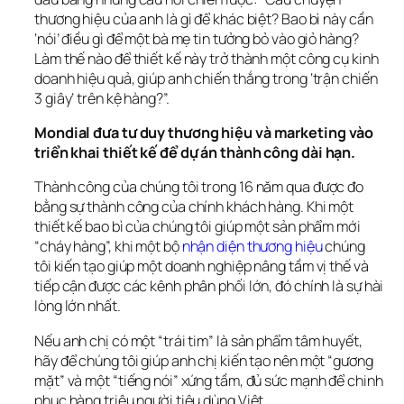
thương hiệu của anh là gì để khác biệt? Bao bì này cần 
‘nói’ điều gì để một bà mẹ tin tưởng bỏ vào giỏ hàng? 
Làm thế nào để thiết kế này trở thành một công cụ kinh 
doanh hiệu quả, giúp anh chiến thắng trong ‘trận chiến 
3 giây’ trên kệ hàng?”.
Mondial đưa tư duy thương hiệu và marketing vào 
triển khai thiết kế để dự án thành công dài hạn.
Thành công của chúng tôi trong 16 năm qua được đo 
bằng sự thành công của chính khách hàng. Khi một 
thiết kế bao bì của chúng tôi giúp một sản phẩm mới 
“cháy hàng”, khi một bộ 
nhận diện thương hiệu
 chúng 
tôi kiến tạo giúp một doanh nghiệp nâng tầm vị thế và 
tiếp cận được các kênh phân phối lớn, đó chính là sự hài 
lòng lớn nhất.
Nếu anh chị có một “trái tim” là sản phẩm tâm huyết, 
hãy để chúng tôi giúp anh chị kiến tạo nên một “gương 
mặt” và một “tiếng nói” xứng tầm, đủ sức mạnh để chinh 
phục hàng triệu người tiêu dùng Việt.