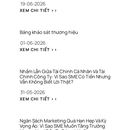
19-06-2026
N
G 
: 
XEM CHI TIẾT >>
T
S
H
T
Ư
E
Ơ
P
Bảng khảo sát thương hiệu
N
P
G 
01-06-2026
S 
H
K
: 
XEM CHI TIẾT >>
I
H
B
Ệ
Ô
Ả
U 
N
N
C
G 
G 
Nhầm Lẫn Giữa Tài Chính Cá Nhân Và Tài 
H
C
K
Chính Công Ty: Vì Sao SME Có Tiền Nhưng 
O 
H
Vẫn Không Biết Lời Thật?
H
C
Ỉ 
Ả
Ô
31-05-2026
L
O 
N
À 
: 
S
XEM CHI TIẾT >>
G 
C
N
Á
T
Ô
H
T 
Y 
N
Ầ
T
G
G 
M 
H
Ngân Sách Marketing Quá Hạn Hẹp Và Kỳ 
I
T
L
Vọng Ảo: Vì Sao SME Muốn Tăng Trưởng 
Ư