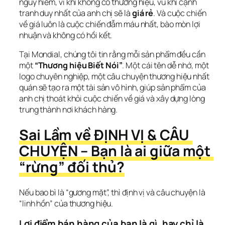
nguy hiểm, vì khi không có thương hiệu, vũ khí cạnh 
tranh duy nhất của anh chị sẽ là 
giá rẻ
. Và cuộc chiến 
về giá luôn là cuộc chiến đẫm máu nhất, bào mòn lợi 
nhuận và không có hồi kết.
Tại Mondial, chúng tôi tin rằng mỗi sản phẩm đều cần 
một 
“Thương hiệu Biết Nói”
. Một cái tên dễ nhớ, một 
logo chuyên nghiệp, một câu chuyện thương hiệu nhất 
quán sẽ tạo ra một tài sản vô hình, giúp sản phẩm của 
anh chị thoát khỏi cuộc chiến về giá và xây dựng lòng 
trung thành nơi khách hàng.
Sai Lầm về ĐỊNH VỊ & CÂU 
CHUYỆN – Bạn là ai giữa một 
“rừng” đối thủ?
Nếu bao bì là “gương mặt”, thì định vị và câu chuyện là 
“linh hồn” của thương hiệu.
Lợi điểm bán hàng của bạn là gì, hay chỉ là 