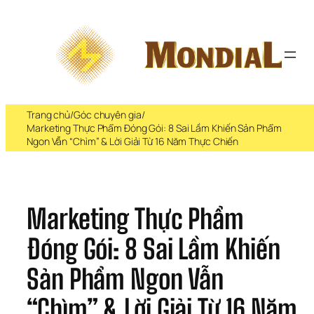
Chuyển 
đến 
phần 
nội 
dung
Trang chủ
/
Góc chuyên gia
/
Marketing Thực Phẩm Đóng Gói: 8 Sai Lầm Khiến Sản Phẩm
Ngon Vẫn “Chìm” & Lời Giải Từ 16 Năm Thực Chiến
Marketing Thực Phẩm 
Đóng Gói: 8 Sai Lầm Khiến 
Sản Phẩm Ngon Vẫn 
“Chìm” & Lời Giải Từ 16 Năm 