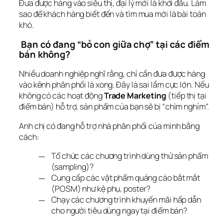
Đưa được hàng vào siêu thị, đại lý mới là khởi đầu. Làm 
sao để khách hàng biết đến và tìm mua mới là bài toán 
khó.
 Bạn có đang “bỏ con giữa chợ” tại các điểm 
bán không?
Nhiều doanh nghiệp nghĩ rằng, chỉ cần đưa được hàng 
vào kênh phân phối là xong. Đây là sai lầm cực lớn. Nếu 
không có các hoạt động 
Trade Marketing
 (tiếp thị tại 
điểm bán) hỗ trợ, sản phẩm của bạn sẽ bị “chìm nghỉm”.
Anh chị có đang hỗ trợ nhà phân phối của mình bằng 
cách:
Tổ chức các chương trình dùng thử sản phẩm
(sampling)?
Cung cấp các vật phẩm quảng cáo bắt mắt
(POSM) như kệ phụ, poster?
Chạy các chương trình khuyến mãi hấp dẫn
cho người tiêu dùng ngay tại điểm bán?