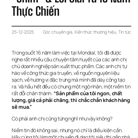
Thực Chiến
25-12-2025
Góc chuyên gia
, 
Kiến thức thương hiệu
, 
Tin tức
Trong suốt 16 năm làm việc tại Mondial, tôi đã được 
nghe rất nhiều câu chuyện tâm huyết của các anh chị 
chủ doanh nghiệp sản xuất thực phẩm. Các anh chị tự 
hào về công thức gia truyền, về nguồn nguyên liệu 
sạch, về hương vị đặc trưng mà mình đã dày công tạo 
ra. Và hầu hết đều có chung một ngộ nhận, một niềm tin 
rất đỗi chân thành: 
“Sản phẩm của tôi ngon, chất 
lượng, giá cả phải chăng, thì chắc chắn khách hàng 
sẽ mua.”
Có phải anh chị cũng từng nghĩ như vậy không?
Niềm tin đó không sai, nhưng nó chỉ là điều kiện cần. 
Hãy cùng tôi làm một chuyến đi dạo tới siêu thị gần nhà. 