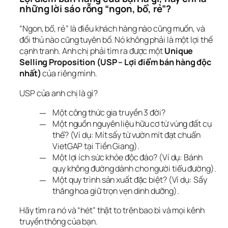
những lời sáo rỗng “ngon, bổ, rẻ”?
“Ngon, bổ, rẻ” là điều khách hàng nào cũng muốn, và 
đối thủ nào cũng tuyên bố. Nó không phải là một lợi thế 
cạnh tranh. Anh chị phải tìm ra được một 
Unique 
Selling Proposition (USP – Lợi điểm bán hàng độc 
nhất)
 của riêng mình.
USP của anh chị là gì?
Một công thức gia truyền 3 đời?
Một nguồn nguyên liệu hữu cơ từ vùng đất cụ
thể? (Ví dụ: Mít sấy từ vườn mít đạt chuẩn
VietGAP tại Tiền Giang).
Một lợi ích sức khỏe độc đáo? (Ví dụ: Bánh
quy không đường dành cho người tiểu đường).
Một quy trình sản xuất đặc biệt? (Ví dụ: Sấy
thăng hoa giữ trọn vẹn dinh dưỡng).
Hãy tìm ra nó và “hét” thật to trên bao bì và mọi kênh 
truyền thông của bạn.