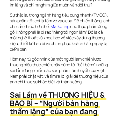
im lặng và chìm nghỉm giữa muôn vàn đối thủ?
Sự thật là, trong ngành hàng tiêu dùng nhanh (FMCG), 
sản phẩm tốt chỉ là tấm vé vào cửa. Để chiến thắng, anh 
chị cần nhiều hơn thế. 
Marketing
 cho thực phẩm đóng 
gói không phải là đi rao “hàng tôi ngon lắm”. Đó là cả 
một nghệ thuật và khoa học về việc xây dựng thương 
hiệu, thiết kế bao bì và chinh phục khách hàng ngay tại 
điểm bán.
Hôm nay, từ góc nhìn của một người làm chiến lược 
thương hiệu thực chiến, hãy cùng tôi “bắt bệnh” những 
sai lầm đang khiến các sản phẩm tâm huyết của Việt 
Nam phải chật vật, và tìm ra lời giải để thương hiệu của 
anh chị thực sự khác biệt và thành công.
Sai Lầm về THƯƠNG HIỆU & 
BAO BÌ – “Người bán hàng 
thầm lặng” của bạn đang 