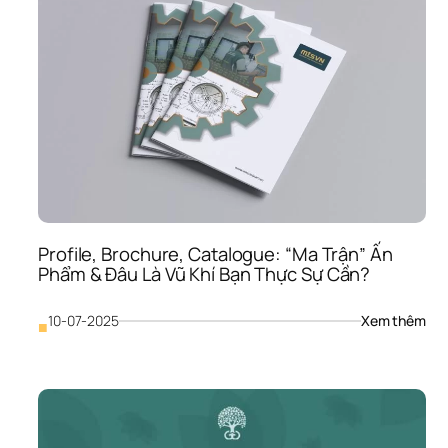
Điể
“Và
Cho
Một
Cuố
Prof
Côn
Ty 
Hoà
Hả
Profile, Brochure, Catalogue: “Ma Trận” Ấn 
Phẩm & Đâu Là Vũ Khí Bạn Thực Sự Cần?
: 
10-07-2025
Xem thêm
■
Prof
Bro
Cat
“Ma
Trận
Ấn 