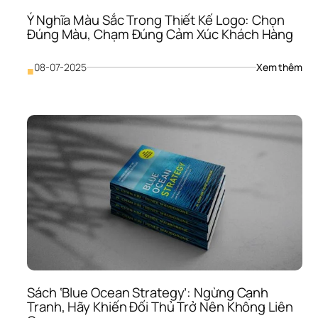
Giờ 
Ý Nghĩa Màu Sắc Trong Thiết Kế Logo: Chọn 
Xem
Đúng Màu, Chạm Đúng Cảm Xúc Khách Hàng
Nh
: 
08-07-2025
Xem thêm
■
Ý 
Ngh
Màu
Sắc
Tro
Thiế
Kế 
Logo
Chọ
Đún
Màu
Chạ
Đún
Cảm
Xúc
Khá
Sách ‘Blue Ocean Strategy’: Ngừng Cạnh 
Hà
Tranh, Hãy Khiến Đối Thủ Trở Nên Không Liên 