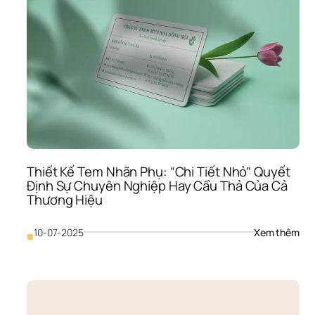
“Tấ
Hộ 
Chi
Quy
Lực 
Hay
“Tấ
Vé 
Một
Chi
Ra 
Về?
Thiết Kế Tem Nhãn Phụ: “Chi Tiết Nhỏ” Quyết 
Định Sự Chuyên Nghiệp Hay Cẩu Thả Của Cả 
Thương Hiệu
: 
10-07-2025
Xem thêm
■
Thiế
Kế 
Tem
Nhã
Phụ:
“Chi