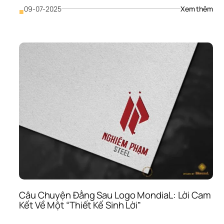
: 
09-07-2025
Xem thêm
■
Cẩm
Nan
Sử 
Dụn
Log
(Br
Guid
“Hiế
Phá
Vô 
Giá 
Qua
Trọ
Hơn
Cả 
File 
Thiế
Kế
Câu Chuyện Đằng Sau Logo MondiaL: Lời Cam 
Kết Về Một “Thiết Kế Sinh Lời”