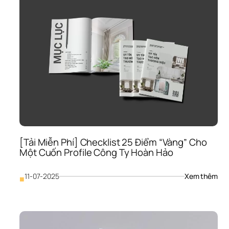
Prof
Côn
Ty 
Bị 
“Vứt
Vào
Sọt 
Rác
Nga
Lần 
Gặp
Đầu
Tiê
[Tải Miễn Phí] Checklist 25 Điểm “Vàng” Cho 
Một Cuốn Profile Công Ty Hoàn Hảo
: 
11-07-2025
Xem thêm
■
[Tải
Miễ
Phí]
Che
25 