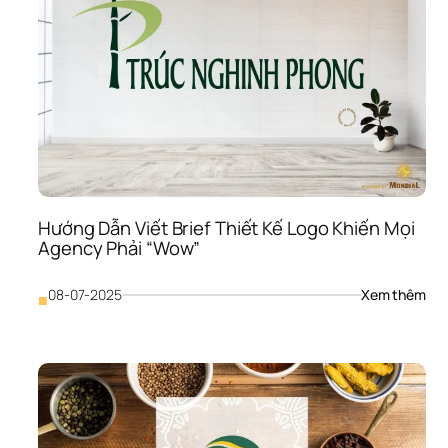
Prof
Côn
Ty: 
Từ 
“Tờ 
Rơi”
Đến
“Vũ 
Khí”
Chi
Phụ
Đối 
Hướng Dẫn Viết Brief Thiết Kế Logo Khiến Mọi 
Tác
Agency Phải “Wow”
: 
08-07-2025
Xem thêm
■
Hướ
Dẫn
Viết
Brie
Thiế
Kế 
Log
Khi