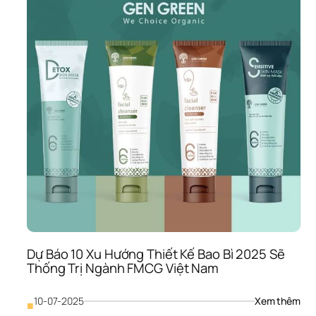
Phẩ
& 
Đâu
Là 
Vũ 
Khí 
Bạn
Thự
Sự 
Cầ
Dự Báo 10 Xu Hướng Thiết Kế Bao Bì 2025 Sẽ 
Thống Trị Ngành FMCG Việt Nam
: 
10-07-2025
Xem thêm
■
Dự 