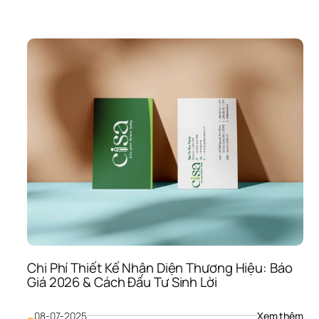
Che
Đán
Giá 
Log
Chu
Ngh
15 
Điể
Vàn
Giúp
CEO
“Bắt
Bện
Thiế
Kế
Chi Phí Thiết Kế Nhận Diện Thương Hiệu: Báo 
Giá 2026 & Cách Đầu Tư Sinh Lời
: 
08-07-2025
Xem thêm