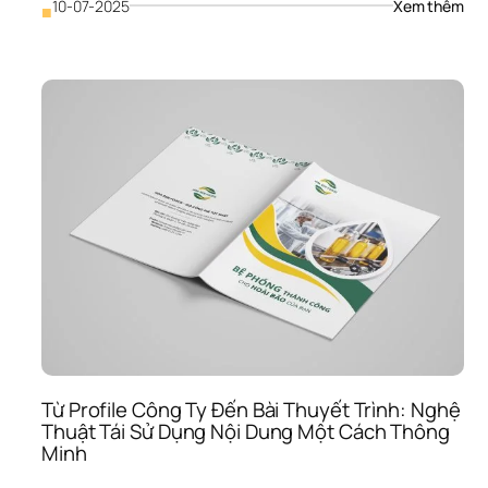
: 
10-07-2025
Xem thêm
■
Trực
Qua
Hóa
Dữ 
Liệu
Biến
Số 
Liệu
Khô
Kha
Thà
“Vũ 
Khí”
Thu
Phụ
Tro
Prof
Côn
Ty
Từ Profile Công Ty Đến Bài Thuyết Trình: Nghệ 
Thuật Tái Sử Dụng Nội Dung Một Cách Thông 
Minh