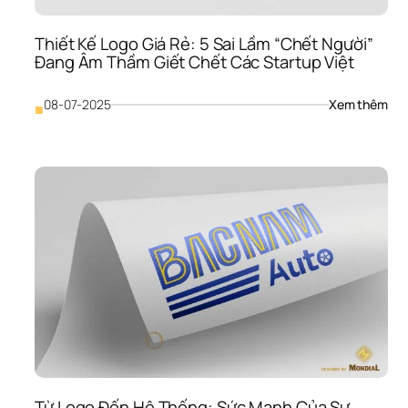
Nan
Toà
Thiết Kế Logo Giá Rẻ: 5 Sai Lầm “Chết Người” 
Diện
Đang Âm Thầm Giết Chết Các Startup Việt
Cho
Doa
Ngh
: 
08-07-2025
Xem thêm
■
Việ
Thiế
Kế 
Log
Giá 
Rẻ: 
5 
Sai 
Lầm
“Ch
Ngư
Đan
Âm 
Thầ
Giết
Chế
Các
Sta
Từ Logo Đến Hệ Thống: Sức Mạnh Của Sự 