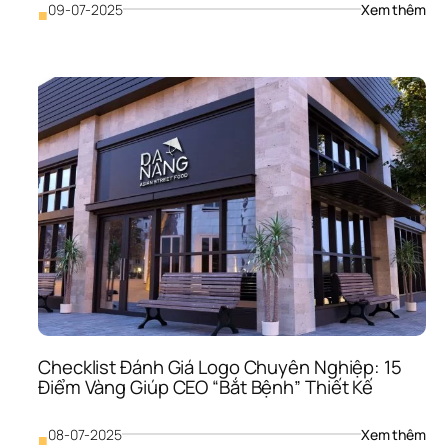
: 
09-07-2025
Xem thêm
■
Câu
Chu
Đằn
Sau
Log
Mon
Lời 
Cam
Kết 
Về 
Một
“Thi
Kế 
Sinh
Lời
Checklist Đánh Giá Logo Chuyên Nghiệp: 15 
Điểm Vàng Giúp CEO “Bắt Bệnh” Thiết Kế
: 
08-07-2025
Xem thêm
■