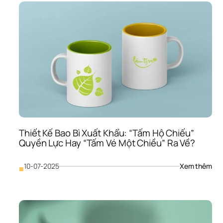
Bì 
Cho
Kên
Onli
vs. 
Offl
“Trậ
Chi
Của
Hai 
Thế
Giới
& 
Các
Thiết Kế Bao Bì Xuất Khẩu: “Tấm Hộ Chiếu” 
Để 
Quyền Lực Hay “Tấm Vé Một Chiều” Ra Về?
Cùn
Chi
: 
Th
10-07-2025
Xem thêm
■
Thiế
Kế 
Bao
Bì 
Xuấ
Khẩ