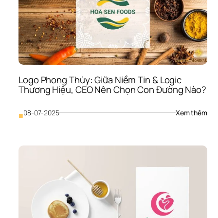
Mọi 
Age
Phải
“W
Logo Phong Thủy: Giữa Niềm Tin & Logic 
Thương Hiệu, CEO Nên Chọn Con Đường Nào?
: 
08-07-2025
Xem thêm
■
Log
Pho
Thủ
Giữa
Niề
Tin 
& 
Logi
Thư
Hiệu
CEO