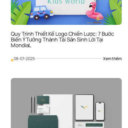
Thư
Hiệu
Lớ
Quy Trình Thiết Kế Logo Chiến Lược: 7 Bước 
Biến Ý Tưởng Thành Tài Sản Sinh Lời Tại 
MondiaL
: 
08-07-2025
Xem thêm
■
Quy
Trìn
Thiế
Kế 
Log
Chi
Lược
7 
Bướ
Biến
Ý 
Tưở