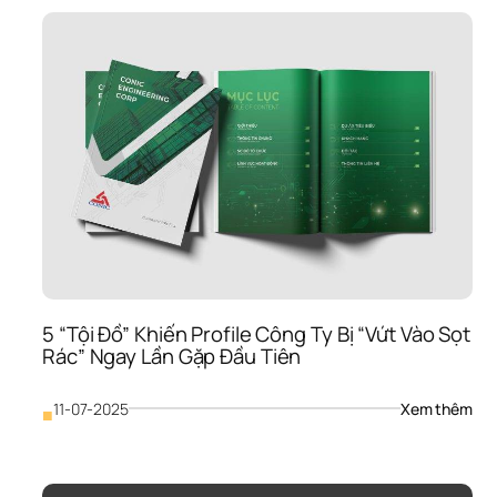
5 “Tội Đồ” Khiến Profile Công Ty Bị “Vứt Vào Sọt 
Rác” Ngay Lần Gặp Đầu Tiên
: 
11-07-2025
Xem thêm
■
5 
“Tội
Đồ” 
Khi