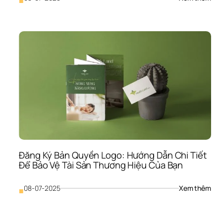
■
Chi 
Phí 
Thiế
Kế 
Nhậ
Diện
Thư
Hiệu
Báo
Giá 
202
& 
Các
Đầu
Tư 
Sinh
Đăng Ký Bản Quyền Logo: Hướng Dẫn Chi Tiết 
Lời
Để Bảo Vệ Tài Sản Thương Hiệu Của Bạn
: 
08-07-2025
Xem thêm
■
Đăn
Ký 
Bản