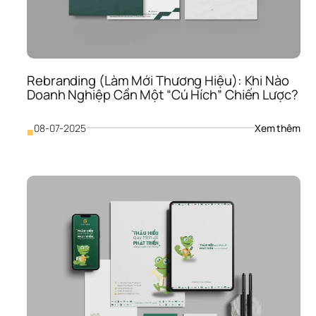
Thà
Tài 
Sản
Sinh
Lời 
Tại 
Rebranding (Làm Mới Thương Hiệu): Khi Nào 
Mon
Doanh Nghiệp Cần Một “Cú Hích” Chiến Lược?
: 
08-07-2025
Xem thêm
■
Reb
(Là
Mới
Thư
Hiệu
Khi 
Nào
Doa
Ngh
Cần
Một
“Cú
Hích
Chi