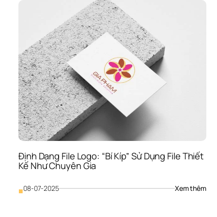
Quy
Logo
Hướ
Dẫn
Chi 
Tiết
Để 
Bảo
Vệ 
Tài 
Sản
Thư
Hiệu
Của
Bạ
Định Dạng File Logo: “Bí Kíp” Sử Dụng File Thiết 
Kế Như Chuyên Gia
: 
08-07-2025
Xem thêm
■
Định
Dạn
File 