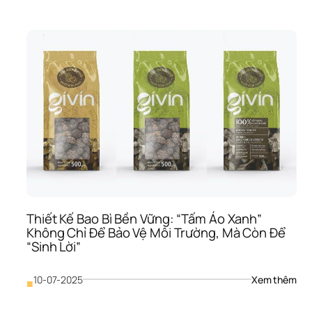
Lý 
Học
Màu
Sắc
Tro
Thiế
Kế 
Bao
Bì: 
“Vũ 
Khí”
Quy
Định
Sản
Phẩ
Của
Thiết Kế Bao Bì Bền Vững: “Tấm Áo Xanh” 
Bạn
Không Chỉ Để Bảo Vệ Môi Trường, Mà Còn Để 
Đượ
“Sinh Lời”
Chọ
Hay
Bị 
: 
10-07-2025
Xem thêm
■
Lãn
Thiế
Qu
Kế 