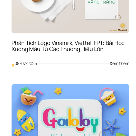
Nên
Chọ
Con
Đườ
Nà
Phân Tích Logo Vinamilk, Viettel, FPT: Bài Học 
Xương Máu Từ Các Thương Hiệu Lớn
: 
08-07-2025
Xem thêm
■
Phâ
Tích
Log
Vina
Viet
FPT:
Bài 
Học
Xươ
Máu
Từ 
Các