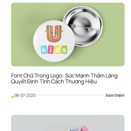
Logo
“Bí 
Kíp”
Sử 
Dụn
File 
Thiế
Kế 
Như
Chu
Gia
Font Chữ Trong Logo: Sức Mạnh Thầm Lặng 
Quyết Định Tính Cách Thương Hiệu
: 
08-07-2025
Xem thêm
■
Font
Chữ
Tro
Logo
Sức
Mạn