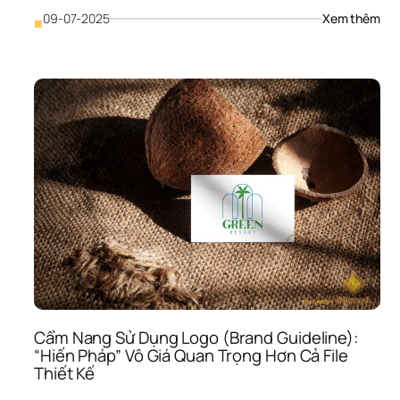
: 
09-07-2025
Xem thêm
■
Bộ 
Nhậ
Diện
Thư
Hiệu
Gồm
Nhữ
Gì? 
(Và 
Tại 
Sao
Log
Chỉ 
Là 
Bề 
Nổi 
Của
Tản
Cẩm Nang Sử Dụng Logo (Brand Guideline): 
Băn
“Hiến Pháp” Vô Giá Quan Trọng Hơn Cả File 
Ch
Thiết Kế