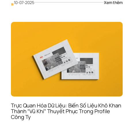
: 
10-07-2025
Xem thêm
■
Trải 
Ngh
Mở 
Hộp
(Un
Exp
“Vũ 
Khí”
Mar
Tối 
Thư
Cho
Thư
Hiệu
D2C
& 
E-
co
Trực Quan Hóa Dữ Liệu: Biến Số Liệu Khô Khan 
Thành “Vũ Khí” Thuyết Phục Trong Profile 
Công Ty