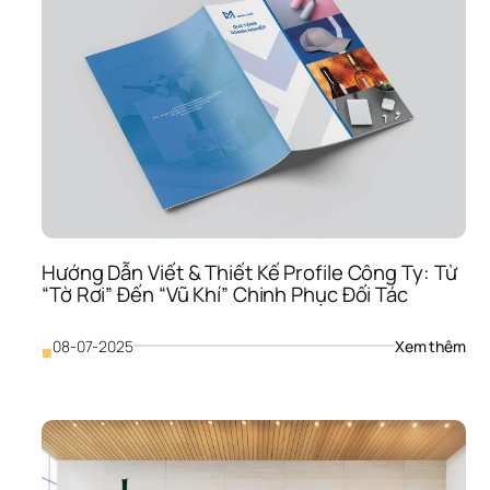
Thầ
Lặn
Quy
Định
Tính
Các
Thư
Hiệ
Hướng Dẫn Viết & Thiết Kế Profile Công Ty: Từ 
“Tờ Rơi” Đến “Vũ Khí” Chinh Phục Đối Tác
: 
08-07-2025
Xem thêm
■
Hướ
Dẫn
Viết
& 
Thiế
Kế 