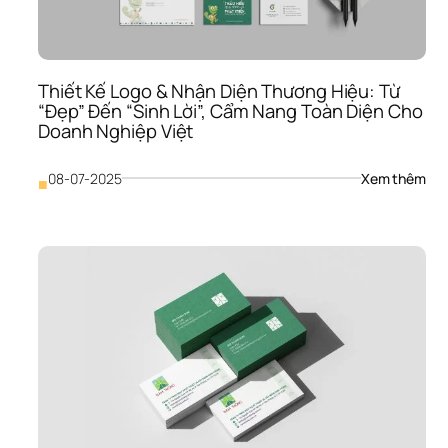
Lượ
Thiết Kế Logo & Nhận Diện Thương Hiệu: Từ 
“Đẹp” Đến “Sinh Lời”, Cẩm Nang Toàn Diện Cho 
Doanh Nghiệp Việt
: 
08-07-2025
Xem thêm
■
Thiế
Kế 
Log
& 
Nhậ
Diện
Thư
Hiệu
Từ 
“Đẹ
Đến
“Sin
Lời”,
Cẩm