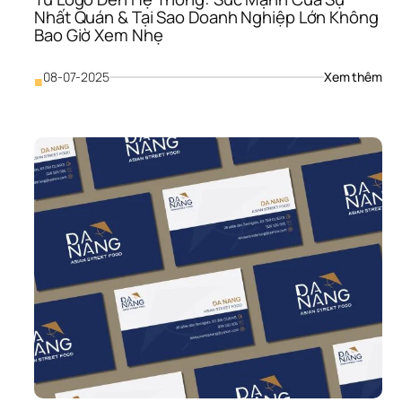
Việ
Nhất Quán & Tại Sao Doanh Nghiệp Lớn Không 
Bao Giờ Xem Nhẹ
: 
08-07-2025
Xem thêm
■
Từ 
Log
Đến
Hệ 
Thố
Sức
Mạn
Của
Sự 
Nhấ
Quá
& 
Tại 
Sao
Doa
Ngh
Lớn
Khô
Bao