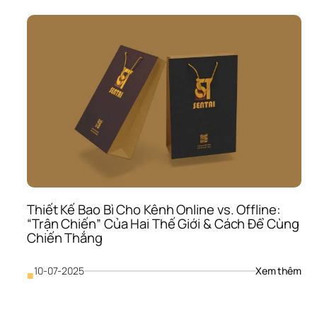
Bao
Bì 
Bền
Vữn
“Tấ
Áo 
Xan
Khô
Chỉ 
Để 
Bảo
Vệ 
Môi 
Trư
Mà 
Thiết Kế Bao Bì Cho Kênh Online vs. Offline: 
Còn
“Trận Chiến” Của Hai Thế Giới & Cách Để Cùng 
Để 
“Sin
Chiến Thắng
Lời
: 
10-07-2025
Xem thêm
■
Thiế
Kế 
Bao