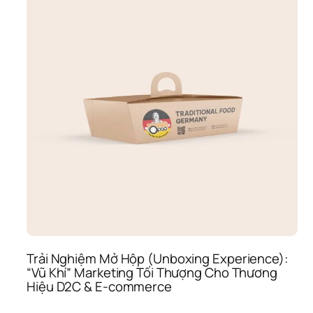
Tiết
Nhỏ
Quy
Định
Sự 
Chu
Ngh
Hay
Cẩu
Thả
Của
Cả 
Thư
Hiệ
Trải Nghiệm Mở Hộp (Unboxing Experience): 
“Vũ Khí” Marketing Tối Thượng Cho Thương 
Hiệu D2C & E-commerce