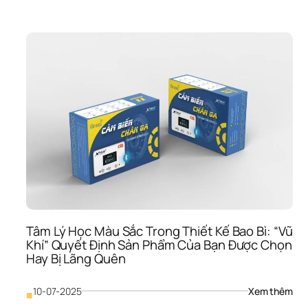
Báo
10 
Xu 
Hướ
Thiế
Kế 
Bao
Bì 
202
Sẽ 
Thố
Trị 
Ngà
FM
Việt
Na
Tâm Lý Học Màu Sắc Trong Thiết Kế Bao Bì: “Vũ 
Khí” Quyết Định Sản Phẩm Của Bạn Được Chọn 
Hay Bị Lãng Quên
: 
10-07-2025
Xem thêm
■
Tâm