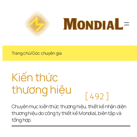
Chuyển 
đến 
phần 
nội 
dung
Trang chủ
/
Góc chuyên gia
Kiến thức 
thương hiệu
[492]
Chuyên mục kiến thức thương hiệu, thiết kế nhận diện 
thương hiệu do công ty thiết kế MondiaL biên tập và 
tổng hợp.