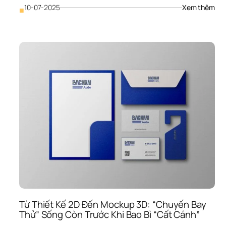
: 
10-07-2025
Xem thêm
■
Từ 
Prof
Côn
Ty 
Đến
Bài 
Thu
Trìn
Ngh
Thu
Tái 
Sử 
Dụn
Nội 
Dun
Một
Các
Thô
Min
Từ Thiết Kế 2D Đến Mockup 3D: “Chuyến Bay 
Thử” Sống Còn Trước Khi Bao Bì “Cất Cánh”