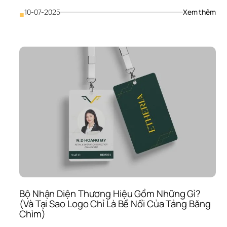
: 
10-07-2025
Xem thêm
■
Từ 
Thiế
Kế 
2D 
Đến
Moc
3D: 
“Ch
Bay
Thử
Sốn
Còn
Trư
Khi 
Bao
Bì 
“Cấ
Cá
Bộ Nhận Diện Thương Hiệu Gồm Những Gì? 
(Và Tại Sao Logo Chỉ Là Bề Nổi Của Tảng Băng 
Chìm)