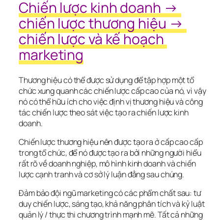
Chiến lược kinh doanh → 
chiến lược thương hiệu → 
chiến lược và kế hoạch 
marketing
Thương hiệu có thể được sử dụng để tập hợp một tổ 
chức xung quanh các chiến lược cấp cao của nó, vì vậy 
nó có thể hữu ích cho việc định vị thương hiệu và công 
tác chiến lược theo sát việc tạo ra chiến lược kinh 
doanh.
Chiến lược thương hiệu nên được tạo ra ở cấp cao cấp 
trong tổ chức, để nó được tạo ra bởi những người hiểu 
rất rõ về doanh nghiệp, mô hình kinh doanh và chiến 
lược cạnh tranh và cơ sở lý luận đằng sau chúng.
Đảm bảo đội ngũ marketing có các phẩm chất sau: tư 
duy chiến lược, sáng tạo, khả năng phân tích và kỷ luật 
quản lý / thực thi chương trình mạnh mẽ. Tất cả những 