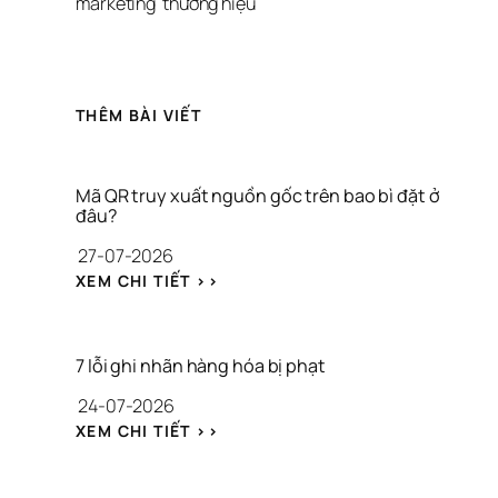
marketing
thương hiệu
THÊM BÀI VIẾT
Mã QR truy xuất nguồn gốc trên bao bì đặt ở 
đâu?
27-07-2026
: 
XEM CHI TIẾT >>
M
Ã 
Q
R 
7 lỗi ghi nhãn hàng hóa bị phạt
T
24-07-2026
R
U
: 
XEM CHI TIẾT >>
Y 
7 
X
L
U
Ỗ