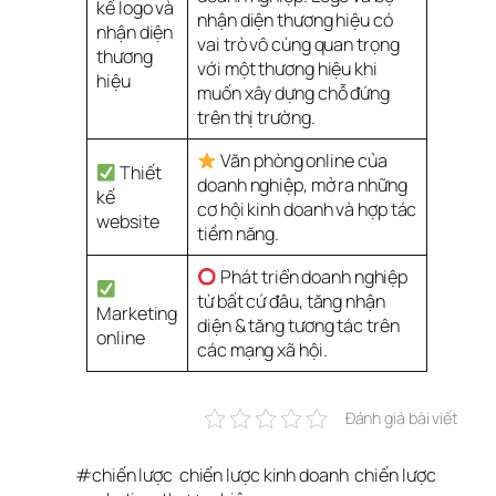
kế logo và
nhận diện thương hiệu có
nhận diện
vai trò vô cùng quan trọng
thương
với một thương hiệu khi
hiệu
muốn xây dựng chỗ đứng
trên thị trường.
Văn phòng online của
Thiết
doanh nghiệp, mở ra những
kế
cơ hội kinh doanh và hợp tác
website
tiềm năng.
Phát triển doanh nghiệp
từ bất cứ đâu, tăng nhận
Marketing
diện & tăng tương tác trên
online
các mạng xã hội.
Đánh giá bài viết
#
chiến lược
chiến lược kinh doanh
chiến lược 