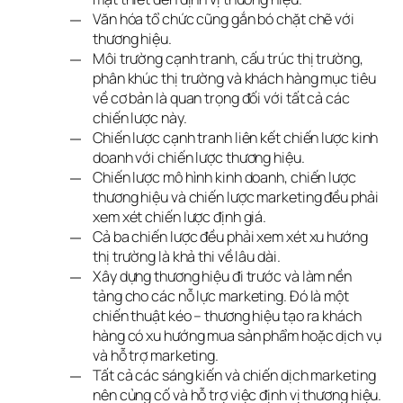
Văn hóa tổ chức cũng gắn bó chặt chẽ với
thương hiệu.
Môi trường cạnh tranh, cấu trúc thị trường,
phân khúc thị trường và khách hàng mục tiêu
về cơ bản là quan trọng đối với tất cả các
chiến lược này.
Chiến lược cạnh tranh liên kết chiến lược kinh
doanh với chiến lược thương hiệu.
Chiến lược mô hình kinh doanh, chiến lược
thương hiệu và chiến lược marketing đều phải
xem xét chiến lược định giá.
Cả ba chiến lược đều phải xem xét xu hướng
thị trường là khả thi về lâu dài.
Xây dựng thương hiệu đi trước và làm nền
tảng cho các nỗ lực marketing. Đó là một
chiến thuật kéo – thương hiệu tạo ra khách
hàng có xu hướng mua sản phẩm hoặc dịch vụ
và hỗ trợ marketing.
Tất cả các sáng kiến ​​và chiến dịch marketing
nên củng cố và hỗ trợ việc định vị thương hiệu.