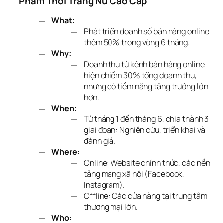
Phẩm Thời Trang Nữ Cao Cấp
What:
Phát triển doanh số bán hàng online
thêm 50% trong vòng 6 tháng.
Why:
Doanh thu từ kênh bán hàng online
hiện chiếm 30% tổng doanh thu,
nhưng có tiềm năng tăng trưởng lớn
hơn.
When:
Từ tháng 1 đến tháng 6, chia thành 3
giai đoạn: Nghiên cứu, triển khai và
đánh giá.
Where:
Online: Website chính thức, các nền
tảng mạng xã hội (Facebook,
Instagram).
Offline: Các cửa hàng tại trung tâm
thương mại lớn.
Who: