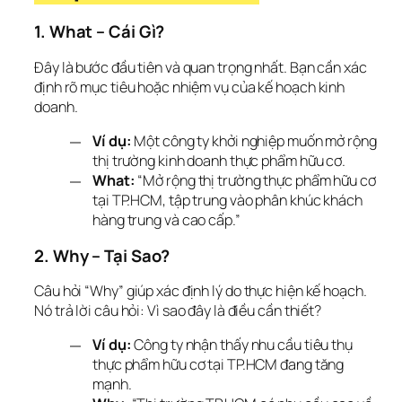
1. What – Cái Gì?
Đây là bước đầu tiên và quan trọng nhất. Bạn cần xác 
định rõ mục tiêu hoặc nhiệm vụ của kế hoạch kinh 
doanh.
Ví dụ:
Một công ty khởi nghiệp muốn mở rộng
thị trường kinh doanh thực phẩm hữu cơ.
What:
“Mở rộng thị trường thực phẩm hữu cơ
tại TP.HCM, tập trung vào phân khúc khách
hàng trung và cao cấp.”
2. Why – Tại Sao?
Câu hỏi “Why” giúp xác định lý do thực hiện kế hoạch. 
Nó trả lời câu hỏi: Vì sao đây là điều cần thiết?
Ví dụ:
Công ty nhận thấy nhu cầu tiêu thụ
thực phẩm hữu cơ tại TP.HCM đang tăng
mạnh.