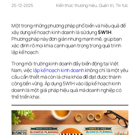
25-12-2025
Kiến thức thương hiệu
, 
Quản trị
, 
Tin tức
Một trong những phương pháp phổ biến và hiệu quả để 
xây dựng kế hoạch kinh doanh là sử dụng 
5W1H
. 
Phương pháp này đơn giản nhưng mạnh mẽ, giúp bạn 
xác định rõ mọi khía cạnh quan trọng trong quá trình 
lập kế hoạch.
Trong môi trường kinh doanh đầy biến động tại Việt 
Nam, việc 
lập kế hoạch kinh doanh
 không chỉ là một yêu 
cầu cần thiết mà còn là chìa khóa để đạt được thành 
công bền vững. Áp dụng 5W1H vào lập kế hoạch kinh 
doanh là một giải pháp hiệu quả mà doanh nghiệp có 
thể triển khai.