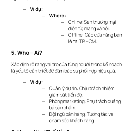
Ví dụ:
Where:
Online: Sàn thương mại
điện tử, mạng xã hội.
Offline: Các cửa hàng bán
lẻ tại TP.HCM.
5. Who – Ai?
Xác định rõ ràng vai trò của từng người trong kế hoạch 
là yếu tố cần thiết để đảm bảo sự phối hợp hiệu quả.
Ví dụ:
Quản lý dự án: Chịu trách nhiệm
giám sát tiến độ.
Phòng marketing: Phụ trách quảng
bá sản phẩm.
Đội ngũ bán hàng: Tương tác và
chăm sóc khách hàng.