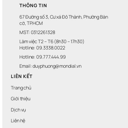
THÔNG TIN
67 Đường số 3, Cư xá Đô Thành, Phường Bàn 
cờ, TP.HCM
MST: 0312261328
Làm việc T2 – T6 (8h30 – 17h30)
Hotline: 09.3338.0022 
Hotline: 09.777.444.99
Email: duyphuong@mondial.vn
LIÊN KẾT
Trang chủ
Giới thiệu
Dịch vụ
Liên hệ