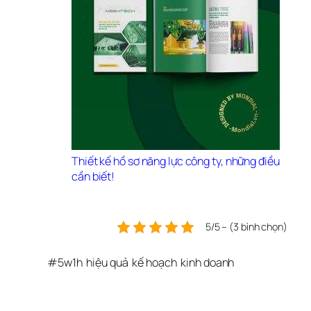
Thiết kế hồ sơ năng lực công ty, những điều 
cần biết!
5/5 – (3 bình chọn)
#
5w1h
hiệu quả
kế hoạch
kinh doanh