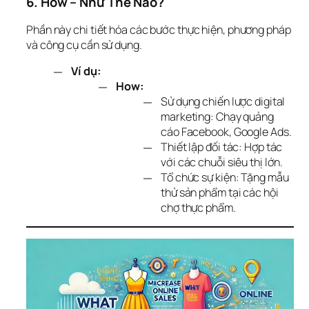
6. How – Như Thế Nào?
Phần này chi tiết hóa các bước thực hiện, phương pháp 
và công cụ cần sử dụng.
Ví dụ:
How:
Sử dụng chiến lược digital
marketing: Chạy quảng
cáo Facebook, Google Ads.
Thiết lập đối tác: Hợp tác
với các chuỗi siêu thị lớn.
Tổ chức sự kiện: Tặng mẫu
thử sản phẩm tại các hội
chợ thực phẩm.