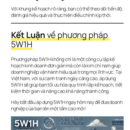
Với khung kế hoạch rõ ràng, bạn có thể theo dõi tiến độ, 
đánh giá hiệu quả và thực hiện điều chỉnh kịp thời.
Kết Luận
 về phương pháp 
5W1H
Phương pháp 5W1H không chỉ là một công cụ lập kế 
hoạch kinh doanh đơn giản mà còn là kim chỉ nam giúp 
doanh nghiệp vận hành hiệu quả trong mọi lĩnh vực. Tại 
Việt Nam, với sự cạnh tranh ngày càng cao, áp dụng 
5W1H sẽ giúp bạn tối ưu hóa quy trình lập kế hoạch, tiết 
kiệm thời gian và nâng cao khả năng thành công.
Hãy bắt đầu áp dụng 5W1H ngay hôm nay để đưa doanh 
nghiệp của bạn lên một tầm cao mới!