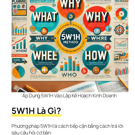
Áp Dụng 5W1H Vào Lập Kế Hoạch Kinh Doanh 
5W1H Là Gì?
Phương pháp 5W1H là cách tiếp cận bằng cách trả lời 
sáu câu hỏi cơ bản: