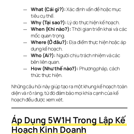
What (Cái gì?):
Xác định vấn đề hoặc mục
tiêu cụ thể.
Why (Tại sao?):
Lý do thực hiện kế hoạch.
When (Khi nào?):
Thời gian triển khai và các
mốc quan trọng.
Where (Ở đâu?):
Địa điểm thực hiện hoặc áp
dụng kế hoạch.
Who (Ai?):
Người chịu trách nhiệm và các
bên liên quan.
How (Như thế nào?):
Phương pháp, cách
thức thực hiện.
Những câu hỏi này giúp tạo ra một khung kế hoạch toàn 
diện và rõ ràng, từ đó đảm bảo mọi khía cạnh của kế 
hoạch đều được xem xét.
Áp Dụng 5W1H Trong Lập Kế 
Hoạch Kinh Doanh