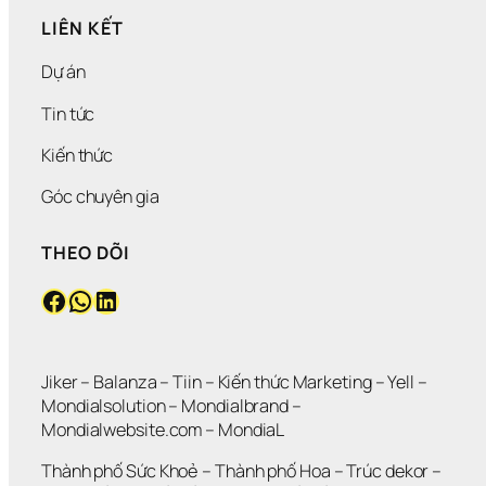
LIÊN KẾT
Dự án
Tin tức
Kiến thức
Góc chuyên gia
THEO DÕI
Facebook
WhatsApp
LinkedIn
Jiker 
– 
Balanza
 – 
Tiin
 – 
Kiến thức Marketing
 – 
Yell
 – 
Mondialsolution
 – 
Mondialbrand
 – 
Mondialwebsite.com
 – 
MondiaL
Thành phố Sức Khoẻ
 – 
Thành phố Hoa 
– 
Trúc dekor
 – 