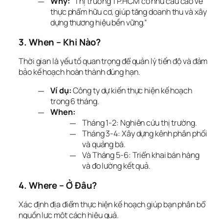
Why:
“Thị trường TP.HCM có nhu cầu cao về
thực phẩm hữu cơ, giúp tăng doanh thu và xây
dựng thương hiệu bền vững.”
3. When – Khi Nào?
Thời gian là yếu tố quan trọng để quản lý tiến độ và đảm 
bảo kế hoạch hoàn thành đúng hạn.
Ví dụ:
Công ty dự kiến thực hiện kế hoạch
trong 6 tháng.
When:
Tháng 1-2: Nghiên cứu thị trường.
Tháng 3-4: Xây dựng kênh phân phối
và quảng bá.
Và Tháng 5-6: Triển khai bán hàng
và đo lường kết quả.
4. Where – Ở Đâu?
Xác định địa điểm thực hiện kế hoạch giúp bạn phân bổ 
nguồn lực một cách hiệu quả.