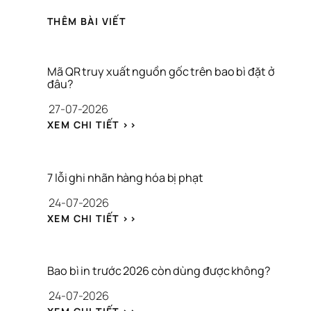
THÊM BÀI VIẾT
Mã QR truy xuất nguồn gốc trên bao bì đặt ở 
đâu?
27-07-2026
: 
XEM CHI TIẾT >>
M
Ã 
Q
R 
7 lỗi ghi nhãn hàng hóa bị phạt
T
24-07-2026
R
U
: 
XEM CHI TIẾT >>
Y 
7 
X
L
U
Ỗ
Ấ
I 
Bao bì in trước 2026 còn dùng được không?
T 
G
N
24-07-2026
H
G
I 
: 