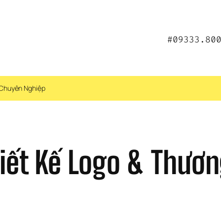
#09333.80
 Chuyên Nghiệp
hiết Kế Logo & Thươn