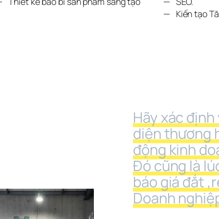
Thiết kế bao bì sản phẩm sáng tạo
SEO.
Kiến tạo T
Hãy xác định 
diện thương h
động kinh do
Đó cũng là lú
báo giá đắt ,r
Doanh nghiệp