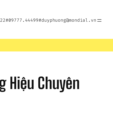
022
#09777.44499
#duyphuong@mondial.vn
g Hiệu Chuyên 