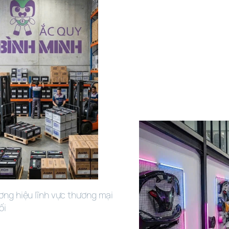
ơng hiệu lĩnh vực thương mại 
ối