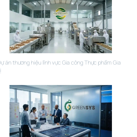
ự án thương hiệu lĩnh vực Gia công Thực phẩm Gia 
ị