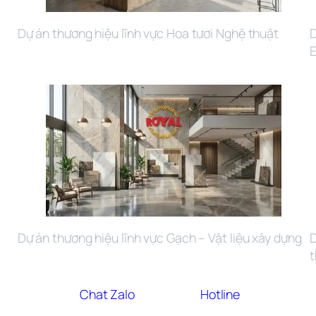
Dự án thương hiệu lĩnh vực Hoa tươi Nghệ thuật
D
Dự án thương hiệu lĩnh vực Gạch – Vật liệu xây dựng 
D
t
Chat Zalo
Hotline