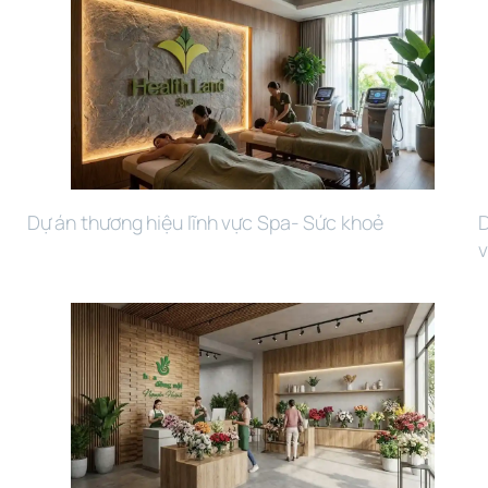
Dự án thương hiệu lĩnh vực Spa- Sức khoẻ
D
v