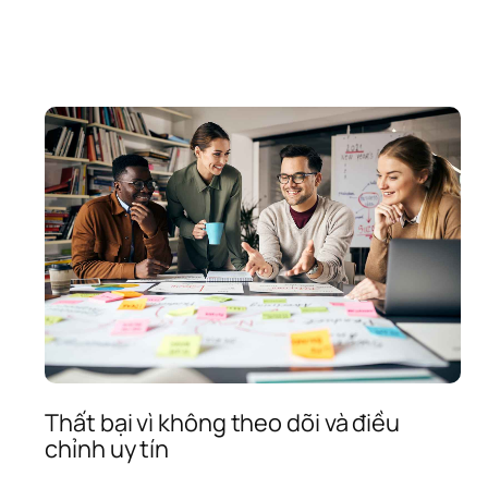
ổng 
ợp 
i 
ết 
hiết 
ế 
hương 
iệu
Thất bại vì không theo dõi và điều 
chỉnh uy tín