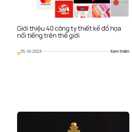
Giới thiệu 40 công ty thiết kế đồ họa 
nổi tiếng trên thế giới
: 
25-10-2023
Xem thêm
■
G
t
4
c
ty
t
k
đ
h
nổ
t
t
t
g