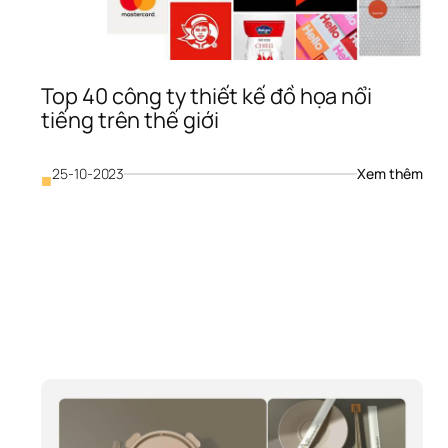
Top 40 công ty thiết kế đồ họa nổi 
tiếng trên thế giới
: 
25-10-2023
Xem thêm
■
iới 
Top 
hiệu 
40 
0 
công
ông 
ty 
 
thiết
hiết 
kế 
ế 
đồ 
ồ 
họa 
ọa 
nổi 
i 
tiến
iếng 
trên
rên 
thế 
hế 
giới
iới