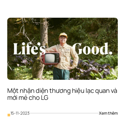
Một nhận diện thương hiệu lạc quan và 
mới mẻ cho LG
: 
15-11-2023
Xem thêm
■
Một 
 
nhận 
diện 