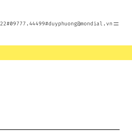
022
#09777.44499
#duyphuong@mondial.vn