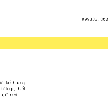
#09333.80
iết kế thương 
ế logo, thiết 
, định vị 