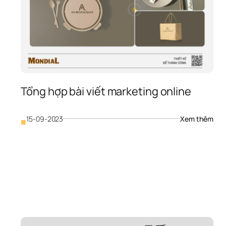
Tổng hợp bài viết marketing online
: 
15-09-2023
Xem thêm
■
Tổng
hợp 
bài 
viết 
mark
onli
ổng 
ợp 
i 
ết 
aleskit