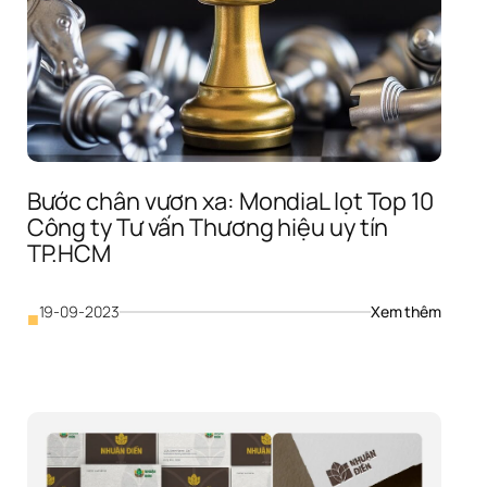
và 
&Wals
Bước chân vươn xa: MondiaL lọt Top 10 
Công ty Tư vấn Thương hiệu uy tín 
TP.HCM
 
 
: 
19-09-2023
Xem thêm
■
Bước 
chân 
vươn 
xa: 
g 
Mondia
 
lọt 
Top 
10 