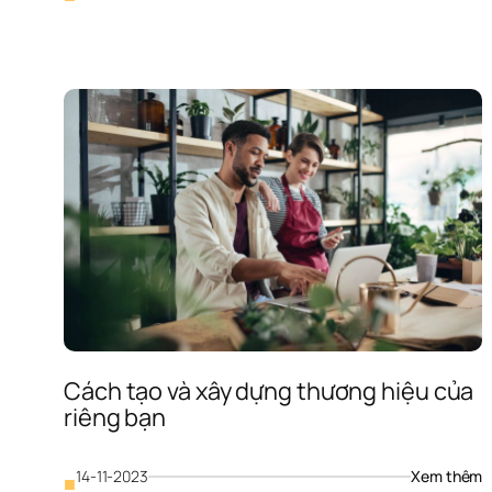
K
d
là
gì
N
đ
c
h
đ
kh
tổ
c
h
đ
k
d
Cách tạo và xây dựng thương hiệu của 
riêng bạn
: 
14-11-2023
Xem thêm
■