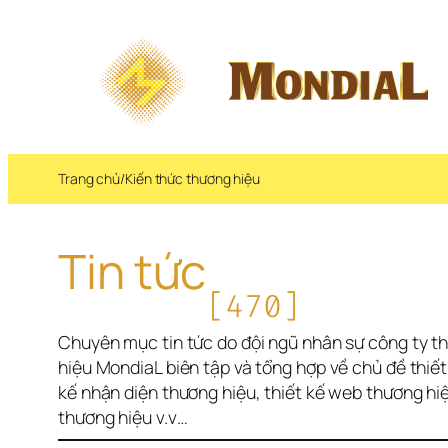
Chuyển 
đến 
phần 
nội 
dung
Trang chủ
/
Kiến thức thương hiệu
Tin tức
[470]
Chuyên mục tin tức do đội ngũ nhân sự công ty th
hiệu MondiaL biên tập và tổng hợp về chủ đề thiết k
kế nhận diện thương hiệu, thiết kế web thương hiệu
thương hiệu v.v…