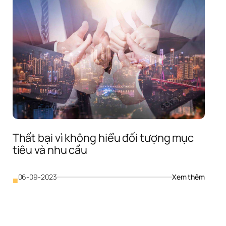
Thất bại vì không hiểu đối tượng mục 
 
tiêu và nhu cầu
 
: 
06-09-2023
Xem thêm
■
Thất 
bại 
vì 
không 
hiểu 