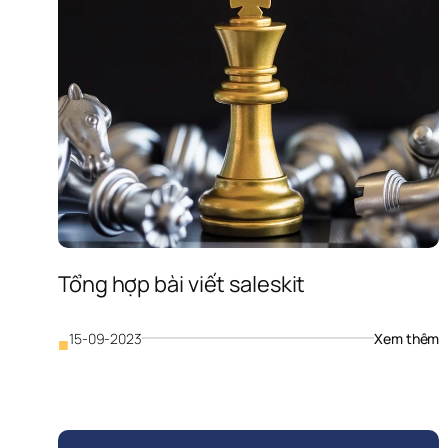
Tổng hợp bài viết saleskit
: 
15-09-2023
Xem thêm
■
T
h
bà
vi
s