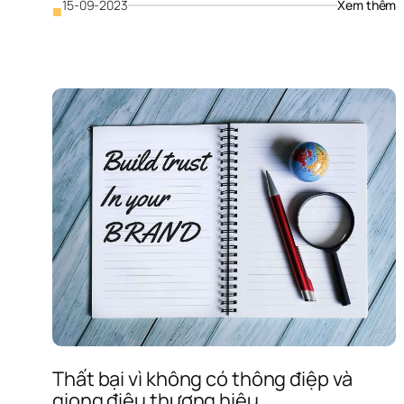
: 
15-09-2023
Xem thêm
■
T
h
bà
vi
t
k
t
h
Thất bại vì không có thông điệp và 
giọng điệu thương hiệu