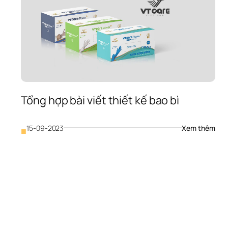
Tổng hợp bài viết thiết kế bao bì
: 
15-09-2023
Xem thêm
■
Tổng
hợp 
bài 
viết 
thiết
kế 
bao 
bì