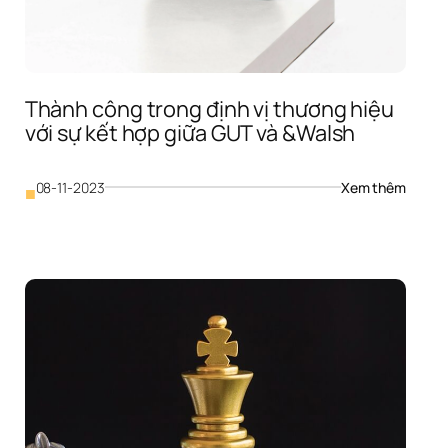
io 
Kin 
Thành công trong định vị thương hiệu 
với sự kết hợp giữa GUT và &Walsh
 
m 
: 
08-11-2023
Xem thêm
■
Thành 
công 
trong 
định 
vị 
thương
hiệu 
với 
sự 
kết 
hợp 
giữa 
GUT 