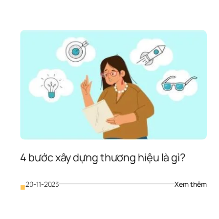
4 bước xây dựng thương hiệu là gì?
: 
20-11-2023
Xem thêm
■
4 
bước
xây 