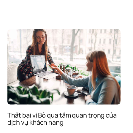
đối 
tượng 
mục 
tiêu 
và 
nhu 
cầu
Thất bại vì Bỏ qua tầm quan trọng của 
dịch vụ khách hàng