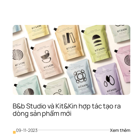
dựng
inh 
thươ
oanh 
hiệu
 
là 
? 
gì?
hững 
iều 
ần 
iểu 
úng 
i 
 
hức 
oạt 
ộng 
inh 
oanh
B&b Studio và Kit&Kin hợp tác tạo ra 
dòng sản phẩm mới
: 
09-11-2023
Xem thêm
■
B&b 