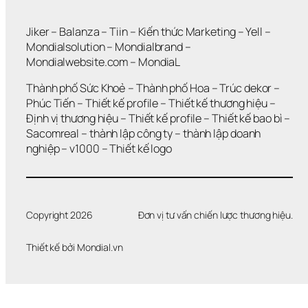
H
Ô
N
Jiker 
– 
Balanza
 – 
Tiin
 – 
Kiến thức Marketing
 – 
Yell
 – 
G 
Mondialsolution
 – 
Mondialbrand
 – 
G
Mondialwebsite.com
 – 
MondiaL
I
Ả
Thành phố Sức Khoẻ
 – 
Thành phố Hoa 
– 
Trúc dekor
 – 
I 
Phúc Tiến 
– 
Thiết kế profile
 – 
Thiết kế thương hiệu
 – 
Q
Định vị thương hiệu 
– 
Thiết kế profile
 – 
Thiết kế bao bì
 – 
U
Sacomreal
 – 
thành lập công ty
 – 
thành lập doanh 
Y
Ế
nghiệp
 – 
v1000
 – 
Thiết kế logo
T 
Đ
Ư
Ợ
C 
Copyright 2026
Đơn vị tư vấn chiến lược thương hiệu.
V
Ấ
Thiết kế bởi 
Mondial.vn
N 
Đ
Ề
?