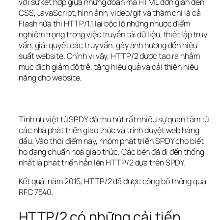
với sự kết hợp giữa những đoạn mã HTML đơn giản đến 
CSS, JavaScript, hình ảnh, video/gif và thậm chí là cả 
Flash nữa thì HTTP/1.1 lại bộc lộ những nhược điểm 
nghiêm trọng trong việc truyền tải dữ liệu, thiết lập truy 
vấn, giải quyết các truy vấn, gây ảnh hưởng đến hiệu 
suất website. Chính vì vậy, HTTP/2 được tạo ra nhằm 
mục đích giảm độ trễ, tăng hiệu quả và cải thiện hiệu 
năng cho website.
Tính ưu việt từ SPDY đã thu hút rất nhiều sự quan tâm từ 
các nhà phát triển giao thức và trình duyệt web hàng 
đầu. Vào thời điểm này, nhóm phát triển SPDY cho biết 
họ đang chuẩn hoá giao thức. Các bên đã đi đến thống 
nhất là phát triển hẳn lên HTTP/2 dựa trên SPDY.
Kết quả, năm 2015, HTTP/2 đã được công bố thông qua 
RFC 7540.
HTTP/2 có những cải tiến 