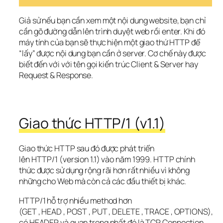
Giả sử nếu bạn cần xem một nội dung website, bạn chỉ 
cần gõ đường dẫn lên trình duyệt web rồi enter. Khi đó 
máy tính của bạn sẽ thực hiện một giao thứ HTTP để 
“lấy” được nội dung bạn cần ở server. Cơ chế này được 
biết đến với với tên gọi kiến trúc Client & Server hay 
Request & Response.
Giao thức HTTP/1 (v1.1)
Giao thức HTTP sau đó được phát triển 
lên HTTP/1 (version 1.1) vào năm 1999. HTTP chính 
thức được sử dụng rộng rãi hơn rất nhiều vì không 
những cho Web mà còn cả các đầu thiết bị khác.
HTTP/1 hỗ trợ nhiều method hơn 
(GET , HEAD , POST , PUT , DELETE , TRACE , OPTIONS), 
có HEADER và quan trọng nhất đó là TCP Connection 