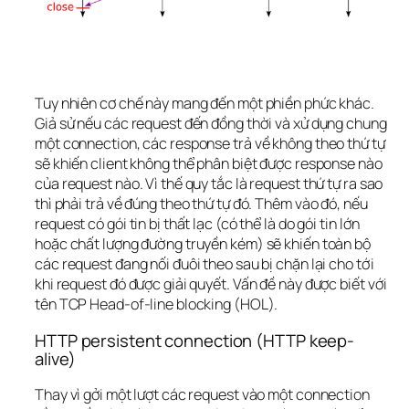
Tuy nhiên cơ chế này mang đến một phiền phức khác. 
Giả sử nếu các request đến đồng thời và xử dụng chung 
một connection, các response trả về không theo thứ tự 
sẽ khiến client không thể phân biệt được response nào 
của request nào. Vì thế quy tắc là request thứ tự ra sao 
thì phải trả về đúng theo thứ tự đó. Thêm vào đó, nếu 
request có gói tin bị thất lạc (có thể là do gói tin lớn 
hoặc chất lượng đường truyền kém) sẽ khiến toàn bộ 
các request đang nối đuôi theo sau bị chặn lại cho tới 
khi request đó được giải quyết. Vấn đề này được biết với 
tên TCP Head-of-line blocking (HOL).
HTTP persistent connection (HTTP keep-
alive)
Thay vì gởi một lượt các request vào một connection 