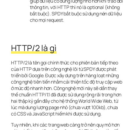
giúp dữ liệu có dung lượng nhỏ hơn khi trao đổi
thông tin, với HTTP thì nó là optional (không
bắt buộc). SPDY bắt buộc sử dụng nén dữ liệu
cho mọi request.
HTTP/2 là gì
HTTP/2 là tên gọi chính thức cho phiên bản tiếp theo 
của HTTP dựa trên công nghệ lõi từ SPDY được phát 
triển bởi Google. Được xây dựng trên hàng loạt những 
công nghệ tiên tiến nhằm cải thiện tốc độ truy cập web 
ở mức độ nhanh hơn. Công nghệ mới này sẽ dần thay 
thế chuẩn HTTP/1.1 đã được sử dụng rộng rãi trong hơn 
hai thập kỷ gần đây cho hệ thống World Wide Web, từ 
lúc mà dung lượng page nhỏ (chưa vượt 100kb), chưa 
có CSS và JavaScript hiếm khi được sử dụng.
Tuy nhiên, khi các trang web càng trở nên quy mô hơn 