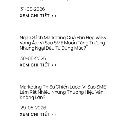
H
Ả
31-05-2026
I
O 
Ệ
: 
S
XEM CHI TIẾT >>
U 
N
Á
C
H
T 
H
Ầ
T
O 
M 
H
Ngân Sách Marketing Quá Hạn Hẹp Và Kỳ 
C
L
Vọng Ảo: Vì Sao SME Muốn Tăng Trưởng 
Ư
Ô
Nhưng Ngại Đầu Tư Đúng Mức?
Ẫ
Ơ
N
N 
N
30-05-2026
G 
G
G 
T
: 
I
H
XEM CHI TIẾT >>
Y 
N
Ữ
I
G
G
A 
Ệ
I
Â
T
U
A 
N 
À
Marketing Thiếu Chiến Lược: Vì Sao SME 
C
S
Làm Rất Nhiều Nhưng Thương Hiệu Vẫn 
I 
Không Lớn?
Ô
Á
C
N
C
H
29-05-2026
G 
H 
Í
: 
G
M
N
XEM CHI TIẾT >>
M
I
A
H 
A
A 
R
C
R