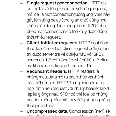
Single request per connection.
HTTP chỉ
có thể tải về từng resource với từng request,
mỗi cái là một connection tương ứng. Việc này
gây làm tăng delay (thời gian chờ) cũng như
không tận dụng được băng thông. SPDY cho
phép một connection có thể xử lý được đồng
thời nhiều request.
Client-initiated requests.
HTTP hoạt động
theo kiểu “hỏi-đáp”, client request dữ liệu nào
thì được server trả về dữ liệu nấy. Với SPDY,
server có thể chủ động “push” dữ liệu về client
mà không cần client gởi request đến.
Redundant headers.
HTTP headers là
những metadata mô tả cách thức vận hành
của một request HTTP. Trong nhiều trường
hợp, rất nhiều request với những header lập đi
lập lại giống nhau. SPDY có thể loại bỏ những
header không cần thiết này để giải lượng băng
thông cần thiết.
Uncompressed data.
Compression (nén) sẽ