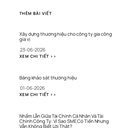
THÊM BÀI VIẾT
Xây dựng thương hiệu cho công ty gia công 
gia vị
23-06-2026
: 
XEM CHI TIẾT >>
X
Â
Y 
D
Bảng khảo sát thương hiệu
Ự
01-06-2026
N
G 
: 
XEM CHI TIẾT >>
T
B
H
Ả
Ư
N
Ơ
G 
Nhầm Lẫn Giữa Tài Chính Cá Nhân Và Tài 
N
K
Chính Công Ty: Vì Sao SME Có Tiền Nhưng 
G 
Vẫn Không Biết Lời Thật?
H