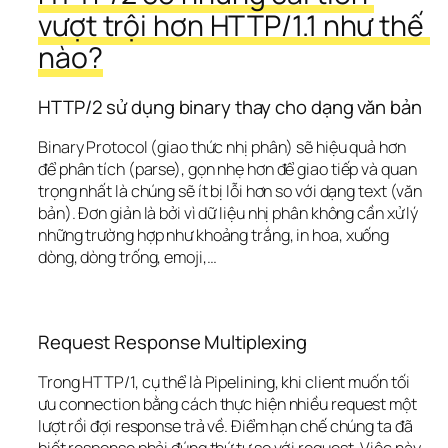
vượt trội hơn HTTP/1.1 như thế 
nào?
HTTP/2 sử dụng binary thay cho dạng văn bản
Binary Protocol (giao thức nhị phân) sẽ hiệu quả hơn 
để phân tích (parse), gọn nhẹ hơn để giao tiếp và quan 
trọng nhất là chúng sẽ ít bị lỗi hơn so với dạng text (văn 
bản). Đơn giản là bởi vì dữ liệu nhị phân không cần xử lý 
những trường hợp như khoảng trắng, in hoa, xuống 
dòng, dòng trống, emoji,…
Request Response Multiplexing
Trong HTTP/1, cụ thể là Pipelining, khi client muốn tối 
ưu connection bằng cách thực hiện nhiều request một 
lượt rồi đợi response trả về. Điểm hạn chế chúng ta đã 
biết response phải đúng thứ tự so với request. Việc này 