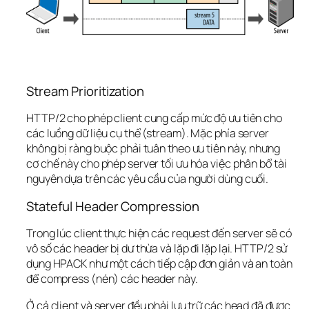
Stream Prioritization
HTTP/2 cho phép client cung cấp mức độ ưu tiên cho 
các luồng dữ liệu cụ thể (stream). Mặc phía server 
không bị ràng buộc phải tuân theo ưu tiên này, nhưng 
cơ chế này cho phép server tối ưu hóa việc phân bổ tài 
nguyên dựa trên các yêu cầu của người dùng cuối.
Stateful Header Compression
Trong lúc client thực hiện các request đến server sẽ có 
vô số các header bị dư thừa và lặp đi lặp lại. HTTP/2 sử 
dụng HPACK như một cách tiếp cập đơn giản và an toàn 
để compress (nén) các header này.
Ở cả client và server đều phải lưu trữ các head đã được 