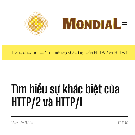
Chuyển 
đến 
phần 
nội 
dung
Trang chủ
/
Tin tức
/
Tìm hiểu sự khác biệt của HTTP/2 và HTTP/1
Tìm hiểu sự khác biệt của 
HTTP/2 và HTTP/1
25-12-2025
Tin tức