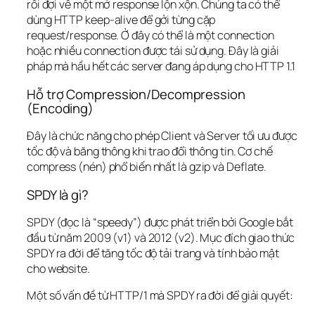
rồi đợi về một mớ response lộn xộn. Chúng ta có thể 
dùng HTTP keep-alive để gởi từng cặp 
request/response. Ở đây có thể là một connection 
hoặc nhiều connection được tái sử dụng. Đây là giải 
pháp mà hầu hết các server đang áp dụng cho HTTP 1.1
Hỗ trợ Compression/Decompression 
(Encoding)
Đây là chức năng cho phép Client và Server tối ưu được 
tốc độ và băng thông khi trao đổi thông tin. Cơ chế 
compress (nén) phổ biến nhất là gzip và Deflate.
SPDY là gì?
SPDY (đọc là “speedy”) được phát triển bởi Google bắt 
đầu từ năm 2009 (v1) và 2012 (v2). Mục đích giao thức 
SPDY ra đời để tăng tốc độ tải trang và tính bảo mật 
cho website.
Một số vấn đề từ HTTP/1 mà SPDY ra đời để giải quyết: