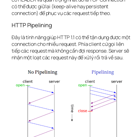
có thể được giữ lại (keep-alive hay persistent 
connection) để phục vụ các request tiếp theo.
HTTP Pipelining
Đây là tính năng giúp HTTP 1.1 có thể tận dụng được một 
connection cho nhiều request. Phía client cứ gọi liên 
tiếp các request mà không cần đợi response. Server sẽ 
nhận một loạt các request này để xử lý rồi trả về sau.