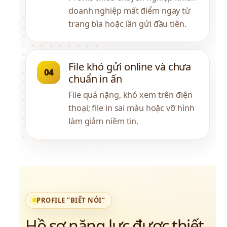
doanh nghiệp mất điểm ngay từ 
trang bìa hoặc lần gửi đầu tiên.
File khó gửi online và chưa 
04
chuẩn in ấn
File quá nặng, khó xem trên điện 
thoại; file in sai màu hoặc vỡ hình 
làm giảm niềm tin.
PROFILE “BIẾT NÓI”
Hồ sơ năng lực được thiết 