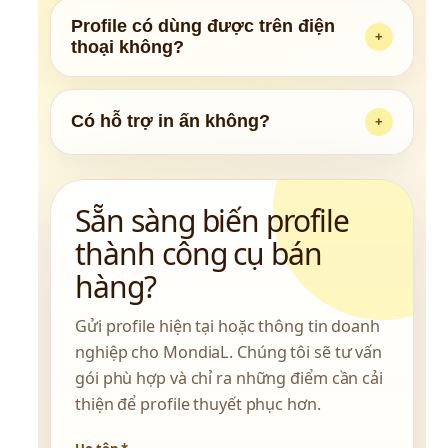
và thiết kế lại để profile chuyên nghiệp, dễ 
Profile có dùng được trên điện
+
thoại không?
đọc và thuyết phục hơn.
Có. MondiaL bàn giao PDF online. Có thể 
triển khai thêm bản mobile hoặc profile 
Có hỗ trợ in ấn không?
+
online lật trang theo nhu cầu.
MondiaL bàn giao file chuẩn in. Phần in ấn 
có thể tư vấn thông số kỹ thuật hoặc phối 
Sẵn sàng biến profile 
hợp cùng đối tác in phù hợp.
thành công cụ bán 
hàng?
Gửi profile hiện tại hoặc thông tin doanh 
nghiệp cho MondiaL. Chúng tôi sẽ tư vấn 
gói phù hợp và chỉ ra những điểm cần cải 
thiện để profile thuyết phục hơn.