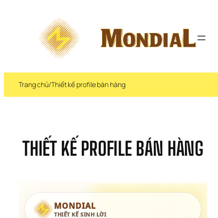
Chuyển 
đến 
phần 
nội 
dung
Trang chủ
/
Thiết kế profile bán hàng
THIẾT KẾ PROFILE BÁN HÀNG
MONDIAL 
THIẾT KẾ SINH LỜI