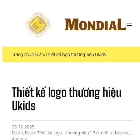
Chuyển 
đến 
phần 
nội 
dung
Trang chủ
/
Dự án
/
Thiết kế logo thương hiệu Ukids
Thiết kế logo thương hiệu 
Ukids
25-12-2025
Dự án
, 
Dự án Thiết kế logo – thương hiệu ” Biết nói” tại MondiaL 
Agency