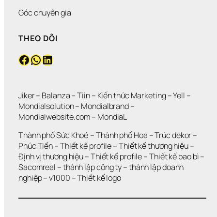
Góc chuyên gia
THEO DÕI
Facebook
WhatsApp
LinkedIn
Jiker 
– 
Balanza
 – 
Tiin
 – 
Kiến thức Marketing
 – 
Yell
 – 
Mondialsolution
 – 
Mondialbrand
 – 
Mondialwebsite.com
 – 
MondiaL
Thành phố Sức Khoẻ
 – 
Thành phố Hoa 
– 
Trúc dekor
 – 
Phúc Tiến 
– 
Thiết kế profile
 – 
Thiết kế thương hiệu
 – 
Định vị thương hiệu 
– 
Thiết kế profile
 – 
Thiết kế bao bì
 – 
Sacomreal
 – 
thành lập công ty
 – 
thành lập doanh 
nghiệp
 – 
v1000
 – 
Thiết kế logo