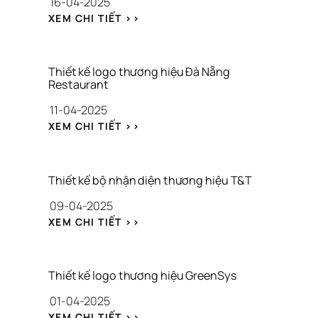
16-04-2025
: 
XEM CHI TIẾT >>
T
H
I
Ế
Thiết kế logo thương hiệu Đà Nẵng 
T 
Restaurant
K
11-04-2025
Ế 
L
: 
XEM CHI TIẾT >>
O
T
G
H
O 
I
– 
Ế
Thiết kế bộ nhận diện thương hiệu T&T
T
T 
09-04-2025
H
K
I
Ế 
: 
XEM CHI TIẾT >>
Ế
L
T
T 
O
H
K
G
I
Ế 
O 
Ế
Thiết kế logo thương hiệu GreenSys
W
T
T 
E
H
01-04-2025
K
B
Ư
Ế 
: 
XEM CHI TIẾT >>