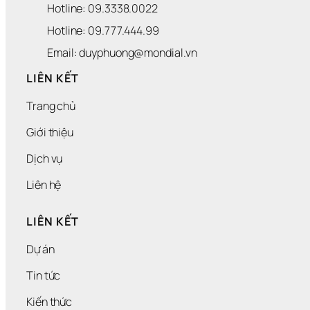
Hotline: 09.3338.0022 
E
R
Hotline: 09.777.444.99
I
A
Email: duyphuong@mondial.vn
LIÊN KẾT
Trang chủ
Giới thiệu
Dịch vụ
Liên hệ
LIÊN KẾT
Dự án
Tin tức
Kiến thức