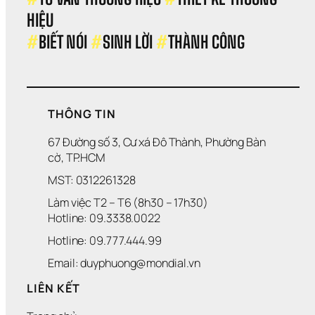
C 
H
HIỆU 
T
I
Ế 
Ệ
#
BIẾT NÓI 
#
SINH LỜI 
#
THÀNH CÔNG
6
U 
9
T
H
Ờ
I 
T
THÔNG TIN
R
A
67 Đường số 3, Cư xá Đô Thành, Phường Bàn 
N
cờ, TP.HCM
G 
MST: 0312261328
E
T
Làm việc T2 – T6 (8h30 – 17h30)
H
Hotline: 09.3338.0022 
E
R
Hotline: 09.777.444.99
I
A
Email: duyphuong@mondial.vn
LIÊN KẾT