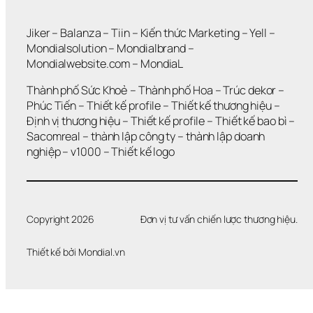
Jiker 
– 
Balanza
 – 
Tiin
 – 
Kiến thức Marketing
 – 
Yell
 – 
Mondialsolution
 – 
Mondialbrand
 – 
Mondialwebsite.com
 – 
MondiaL
Thành phố Sức Khoẻ
 – 
Thành phố Hoa 
– 
Trúc dekor
 – 
Phúc Tiến 
– 
Thiết kế profile
 – 
Thiết kế thương hiệu
 – 
Định vị thương hiệu 
– 
Thiết kế profile
 – 
Thiết kế bao bì
 – 
Sacomreal
 – 
thành lập công ty
 – 
thành lập doanh 
nghiệp
 – 
v1000
 – 
Thiết kế logo
Copyright 2026
Đơn vị tư vấn chiến lược thương hiệu.
Thiết kế bởi 
Mondial.vn