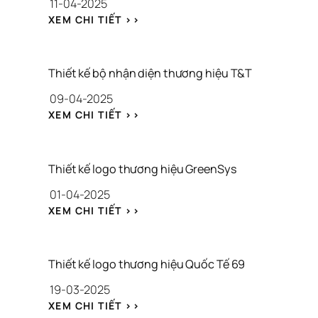
11-04-2025
Ế 
L
: 
XEM CHI TIẾT >>
O
T
G
H
O 
I
– 
Ế
Thiết kế bộ nhận diện thương hiệu T&T
T
T 
09-04-2025
H
K
I
Ế 
: 
XEM CHI TIẾT >>
Ế
L
T
T 
O
H
K
G
I
Ế 
O 
Ế
Thiết kế logo thương hiệu GreenSys
W
T
T 
E
H
01-04-2025
K
B
Ư
Ế 
: 
XEM CHI TIẾT >>
S
Ơ
B
T
I
N
Ộ 
H
T
G 
N
I
E 
H
H
Ế
Thiết kế logo thương hiệu Quốc Tế 69
T
I
Ậ
T 
H
Ệ
N 
19-03-2025
K
Ư
U 
D
Ế 
: 
XEM CHI TIẾT >>
Ơ
Đ
I
L
T