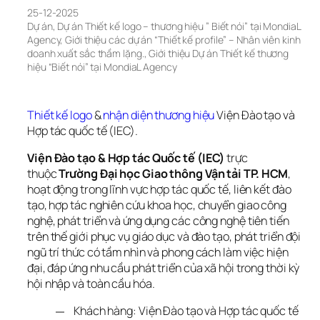
25-12-2025
Dự án
, 
Dự án Thiết kế logo – thương hiệu ” Biết nói” tại MondiaL 
Agency
, 
Giới thiệu các dự án “Thiết kế profile” – Nhân viên kinh 
doanh xuất sắc thầm lặng.
, 
Giới thiệu Dự án Thiết kế thương 
hiệu “Biết nói” tại MondiaL Agency
Thiết kế logo
 & 
nhận diện thương hiệu
 Viện Đào tạo và 
Hợp tác quốc tế (IEC).
Viện Đào tạo & Hợp tác Quốc tế (IEC)
 trực 
thuộc 
Trường Đại học Giao thông Vận tải TP. HCM
, 
hoạt động trong lĩnh vực hợp tác quốc tế, liên kết đào 
tạo, hợp tác nghiên cứu khoa học, chuyển giao công 
nghệ, phát triển và ứng dụng các công nghệ tiên tiến 
trên thế giới phục vụ giáo dục và đào tạo, phát triển đội 
ngũ trí thức có tầm nhìn và phong cách làm việc hiện 
đại, đáp ứng nhu cầu phát triển của xã hội trong thời kỳ 
hội nhập và toàn cầu hóa.
Khách hàng: Viện Đào tạo và Hợp tác quốc tế