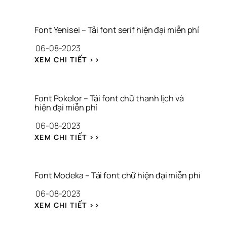
O
N
T 
Font Yenisei – Tải font serif hiện đại miễn phí
N
06-08-2023
O
R
: 
XEM CHI TIẾT >>
T
F
H
O
D
N
E
T 
Font Pokelor – Tải font chữ thanh lịch và 
N 
Y
hiện đại miễn phí
– 
E
06-08-2023
T
N
Ả
I
: 
XEM CHI TIẾT >>
I 
S
F
F
E
O
O
I 
N
N
– 
T 
Font Modeka – Tải font chữ hiện đại miễn phí
T 
T
P
C
06-08-2023
Ả
O
H
I 
K
: 
XEM CHI TIẾT >>
Ữ 
F
E
F
P
O
L
O