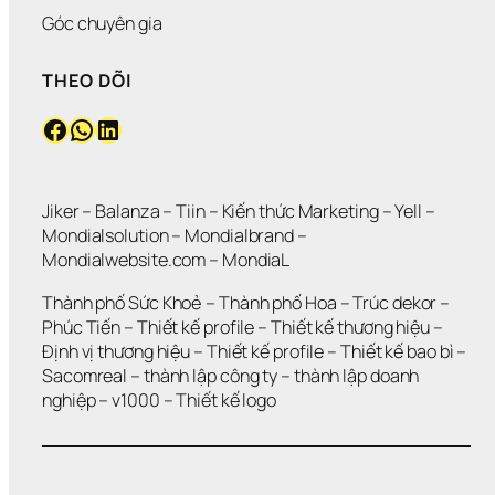
Góc chuyên gia
THEO DÕI
Facebook
WhatsApp
LinkedIn
Jiker 
– 
Balanza
 – 
Tiin
 – 
Kiến thức Marketing
 – 
Yell
 – 
Mondialsolution
 – 
Mondialbrand
 – 
Mondialwebsite.com
 – 
MondiaL
Thành phố Sức Khoẻ
 – 
Thành phố Hoa 
– 
Trúc dekor
 – 
Phúc Tiến 
– 
Thiết kế profile
 – 
Thiết kế thương hiệu
 – 
Định vị thương hiệu 
– 
Thiết kế profile
 – 
Thiết kế bao bì
 – 
Sacomreal
 – 
thành lập công ty
 – 
thành lập doanh 
nghiệp
 – 
v1000
 – 
Thiết kế logo