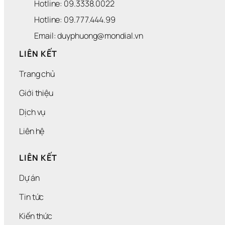
Hotline: 09.3338.0022 
Ễ
I 
N 
G
Hotline: 09.777.444.99
P
I
H
Ả
Email: duyphuong@mondial.vn
Í
N 
M
LIÊN KẾT
I
Ễ
Trang chủ
N 
P
Giới thiệu
H
Í
Dịch vụ
Liên hệ
LIÊN KẾT
Dự án
Tin tức
Kiến thức