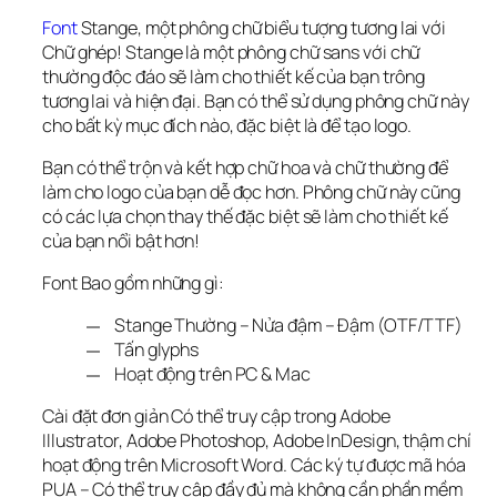
Font
 Stange, một phông chữ biểu tượng tương lai với 
Chữ ghép! Stange là một phông chữ sans với chữ 
thường độc đáo sẽ làm cho thiết kế của bạn trông 
tương lai và hiện đại. Bạn có thể sử dụng phông chữ này 
cho bất kỳ mục đích nào, đặc biệt là để tạo logo.
Bạn có thể trộn và kết hợp chữ hoa và chữ thường để 
làm cho logo của bạn dễ đọc hơn. Phông chữ này cũng 
có các lựa chọn thay thế đặc biệt sẽ làm cho thiết kế 
của bạn nổi bật hơn!
Font Bao gồm những gì:
Stange Thường – Nửa đậm – Đậm (OTF/TTF)
Tấn glyphs
Hoạt động trên PC & Mac
Cài đặt đơn giản Có thể truy cập trong Adobe 
Illustrator, Adobe Photoshop, Adobe InDesign, thậm chí 
hoạt động trên Microsoft Word. Các ký tự được mã hóa 
PUA – Có thể truy cập đầy đủ mà không cần phần mềm 