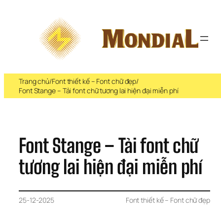
Chuyển 
đến 
phần 
nội 
dung
Trang chủ
/
Font thiết kế – Font chữ đẹp
/
Font Stange – Tải font chữ tương lai hiện đại miễn phí
Font Stange – Tải font chữ 
tương lai hiện đại miễn phí
25-12-2025
Font thiết kế – Font chữ đẹp