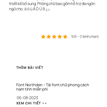
thiết kế bổ sung. Phông chữ bao gồm hỗ trợ đa ngôn 
ngữ cho; ä ö ü Ä Ö Ü ß ¿ ¡.
5/5 – (1 bình chọn)
THÊM BÀI VIẾT
Font Northden – Tải font chữ phong cách 
nam tính miễn phí
06-08-2023
: 
XEM CHI TIẾT >>
F