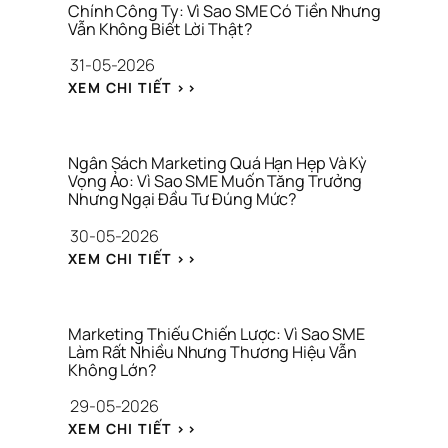
N
K
Chính Công Ty: Vì Sao SME Có Tiền Nhưng 
G 
Vẫn Không Biết Lời Thật?
H
H
Ả
31-05-2026
I
O 
Ệ
: 
S
XEM CHI TIẾT >>
U 
N
Á
C
H
T 
H
Ầ
T
O 
M 
H
Ngân Sách Marketing Quá Hạn Hẹp Và Kỳ 
C
L
Vọng Ảo: Vì Sao SME Muốn Tăng Trưởng 
Ư
Ô
Nhưng Ngại Đầu Tư Đúng Mức?
Ẫ
Ơ
N
N 
N
30-05-2026
G 
G
G 
T
: 
I
H
XEM CHI TIẾT >>
Y 
N
Ữ
I
G
G
A 
Ệ
I
Â
T
U
A 
N 
À
Marketing Thiếu Chiến Lược: Vì Sao SME 
C
S
Làm Rất Nhiều Nhưng Thương Hiệu Vẫn 
I 
Không Lớn?
Ô
Á
C
N
C
H
29-05-2026
G 
H 
Í
: 
G
M
N
XEM CHI TIẾT >>
M
I
A
H 