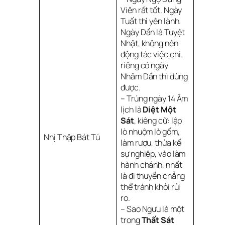
Viên rất tốt. Ngày
Tuất thì yên lành.
Ngày Dần là Tuyệt
Nhật, không nên
động tác việc chi,
riêng có ngày
Nhâm Dần thì dùng
được.
– Trúng ngày 14 Âm
lịch là
Diệt Một
Sát
, kiêng cữ: lập
lò nhuộm lò gốm,
Nhị Thập Bát Tú
làm rượu, thừa kế
sự nghiệp, vào làm
hành chánh, nhất
là đi thuyền chẳng
thể tránh khỏi rủi
ro.
– Sao Ngưu là một
trong
Thất Sát