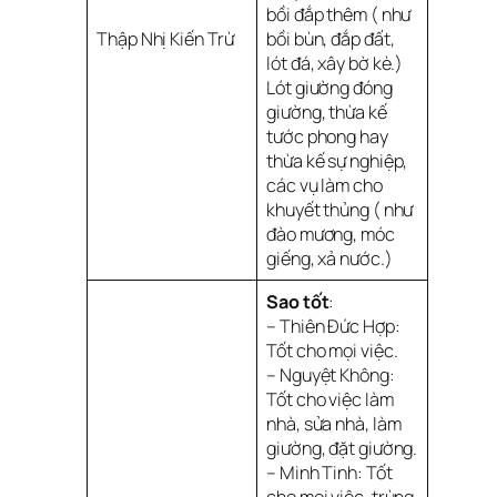
bồi đắp thêm ( như
Thập Nhị Kiến Trừ
bồi bùn, đắp đất,
lót đá, xây bờ kè.)
Lót giường đóng
giường, thừa kế
tước phong hay
thừa kế sự nghiệp,
các vụ làm cho
khuyết thủng ( như
đào mương, móc
giếng, xả nước.)
Sao tốt
:
– Thiên Đức Hợp:
Tốt cho mọi việc.
– Nguyệt Không:
Tốt cho việc làm
nhà, sửa nhà, làm
giường, đặt giường.
– Minh Tinh: Tốt