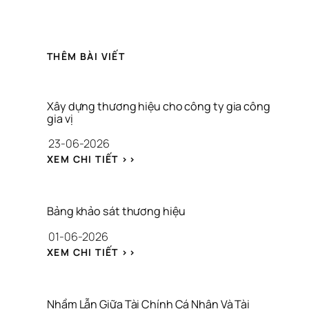
THÊM BÀI VIẾT
Xây dựng thương hiệu cho công ty gia công 
gia vị
23-06-2026
: 
XEM CHI TIẾT >>
X
Â
Y 
D
Bảng khảo sát thương hiệu
Ự
01-06-2026
N
G 
: 
XEM CHI TIẾT >>
T
B
H
Ả
Ư
N
Ơ
G 
Nhầm Lẫn Giữa Tài Chính Cá Nhân Và Tài 