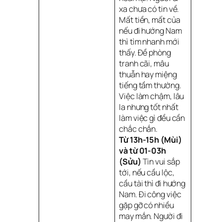
xa chưa có tin về.
Mất tiền, mất của
nếu đi hướng Nam
thì tìm nhanh mới
thấy. Đề phòng
tranh cãi, mâu
thuẫn hay miệng
tiếng tầm thường.
Việc làm chậm, lâu
la nhưng tốt nhất
làm việc gì đều cần
chắc chắn.
Từ 13h-15h (Mùi)
và từ 01-03h
(Sửu)
Tin vui sắp
tới, nếu cầu lộc,
cầu tài thì đi hướng
Nam. Đi công việc
gặp gỡ có nhiều
may mắn. Người đi