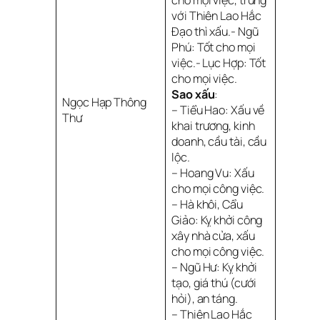
cho mọi việc, trùng
với Thiên Lao Hắc
Đạo thì xấu.- Ngũ
Phú: Tốt cho mọi
việc.- Lục Hợp: Tốt
cho mọi việc.
Sao xấu
:
Ngọc Hạp Thông
– Tiểu Hao: Xấu về
Thư
khai trương, kinh
doanh, cầu tài, cầu
lộc.
– Hoang Vu: Xấu
cho mọi công việc.
– Hà khôi, Cẩu
Giảo: Kỵ khởi công
xây nhà cửa, xấu
cho mọi công việc.
– Ngũ Hư: Kỵ khởi
tạo, giá thú (cưới
hỏi), an táng.
– Thiên Lao Hắc