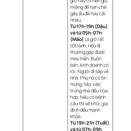
giờ này thì nên giữ
miệng để hạn ché
gây ẩu đả hay cãi
nhau.
Từ 17h-19h (Dậu)
và từ 05h-07h
(Mão)
Là giờ rất
tốt lành, nếu đi
thường gặp được
may mắn. Buôn
bán, kinh doanh có
lời. Người đi sắp về
nhà. Phụ nữ có tin
mừng. Mọi việc
trong nhà đều hòa
hợp. Nếu có bệnh
cầu thì sẽ khỏi, gia
đình đều mạnh
khỏe.
Từ 19h-21h (Tuất)
và từ 07h-09h