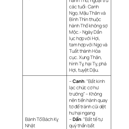
hành Thổ, ngoại trừ
các tuổi: Canh
Ngọ, Mậu Thân và
Bính Thìn thuộc
hành Thổ không sợ
Mộc.- Ngày Dần
lục hợp với Hợi,
tam hợp với Ngọ và
Tuất thành Hỏa
cục. Xung Thân,
hình Tỵ, hại Tỵ, phá
Hợi, tuyệt Dậu.
–
Canh
: “Bất kinh
lạc chức cơ hư
trướng” – Không
nên tiến hành quay
tơ để tránh cũi dệt
hư hại ngang
Bành Tổ Bách Kỵ
–
Dần
: “Bất tế tự
Nhật
quỷ thần bất