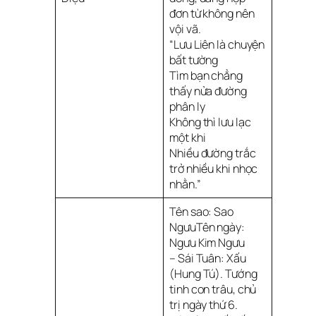
đơn từ không nên
vội vã.
“Lưu Liên là chuyện
bất tường
Tìm bạn chẳng
thấy nửa đường
phân ly
Không thì lưu lạc
một khi
Nhiều đường trắc
trở nhiều khi nhọc
nhằn.”
Tên sao: Sao
NgưuTên ngày:
Ngưu Kim Ngưu
– Sái Tuân: Xấu
(Hung Tú). Tướng
tinh con trâu, chủ
trị ngày thứ 6.