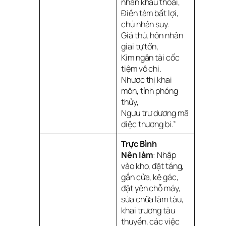
nhân khẩu thoái,
Điền tàm bất lợi,
chủ nhân suy.
Giá thú, hôn nhân
giai tự tổn,
Kim ngân tài cốc
tiệm vô chi.
Nhược thị khai
môn, tính phóng
thủy,
Ngưu trư dương mã
diệc thương bi.”
Trực Bình
Nên làm
: Nhập
vào kho, đặt táng,
gắn cửa, kê gác,
đặt yên chỗ máy,
sửa chữa làm tàu,
khai trương tàu
thuyền, các việc