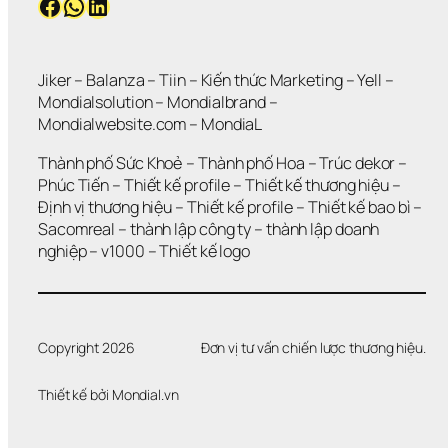
Facebook
WhatsApp
LinkedIn
N 
?
K
H
Ô
N
Jiker 
– 
Balanza
 – 
Tiin
 – 
Kiến thức Marketing
 – 
Yell
 – 
G 
Mondialsolution
 – 
Mondialbrand
 – 
G
Mondialwebsite.com
 – 
MondiaL
I
Ả
Thành phố Sức Khoẻ
 – 
Thành phố Hoa 
– 
Trúc dekor
 – 
I 
Phúc Tiến 
– 
Thiết kế profile
 – 
Thiết kế thương hiệu
 – 
Q
Định vị thương hiệu 
– 
Thiết kế profile
 – 
Thiết kế bao bì
 – 
U
Sacomreal
 – 
thành lập công ty
 – 
thành lập doanh 
Y
Ế
nghiệp
 – 
v1000
 – 
Thiết kế logo
T 
Đ
Ư
Ợ
C 
Copyright 2026
Đơn vị tư vấn chiến lược thương hiệu.
V
Ấ
Thiết kế bởi 
Mondial.vn
N 
Đ
Ề