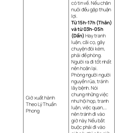
có tin về. Nếu chăn
nuôi đều gặp thuận
lợi.
Từ 15h-17h (Thân)
và từ 03h-05h
(Dần)
Hay tranh
luận, cãi cọ, gây
chuyện đói kém,
phải đề phòng.
Người ra đi tốt nhất
nên hoãn lại.
Phòng người người
nguyền rủa, tránh
lây bệnh. Nói
chung những việc
Giờ xuất hành
như hội họp, tranh
Theo Lý Thuần
luận, việc quan,…
Phong
nên tránh đi vào
giờ này. Nếu bắt
buộc phải đi vào