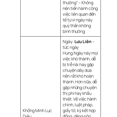
thường” – Không
nên tiến hành công
việc liên quan đến
tế tự vì ngày này
quỷ thần không
bình thường
Ngày:
Lưu Liên
–
tức ngày
Hung.Ngày này mọi
việc khó thành, dễ
bị trễ nải hay gặp
chuyện dây dưa
nên rất khó hoàn
thành. Hơn nữa, dễ
gặp những chuyện
thị phi hay khẩu
thiệt. Về việc hành
chính, luật pháp,
Khổng Minh Lục
giấy tờ, ký kết hợp
Diệu
đồng, dâng nộp