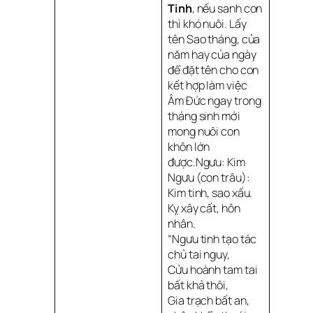
Tinh
, nếu sanh con
thì khó nuôi. Lấy
tên Sao tháng, của
năm hay của ngày
để đặt tên cho con
kết hợp làm việc
Âm Đức ngay trong
tháng sinh mới
mong nuôi con
khôn lớn
được.Ngưu: Kim
Ngưu (con trâu):
Kim tinh, sao xấu.
Kỵ xây cất, hôn
nhân.
“Ngưu tinh tạo tác
chủ tai nguy,
Cửu hoành tam tai
bất khả thôi,
Gia trạch bất an,