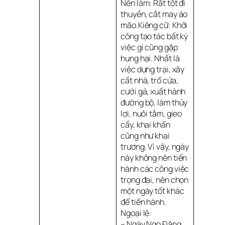
Nên làm: Rất tốt đi
thuyền, cắt may áo
mão.Kiêng cữ: Khởi
công tạo tác bất kỳ
việc gì cũng gặp
hung hại. Nhất là
việc dựng trại, xây
cất nhà, trổ cửa,
cưới gả, xuất hành
đường bộ, làm thủy
lợi, nuôi tằm, gieo
cấy, khai khẩn
cũng như khai
trương. Vì vậy, ngày
này không nên tiến
hành các công việc
trọng đại, nên chọn
một ngày tốt khác
để tiến hành.
Ngoại lệ:
– Ngày Ngọ Đăng