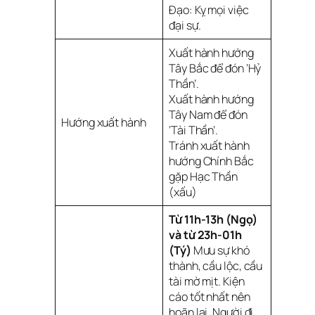
Đạo: Kỵ mọi việc
đại sự.
Xuất hành hướng
Tây Bắc để đón ‘Hỷ
Thần’.
Xuất hành hướng
Tây Nam để đón
Hướng xuất hành
‘Tài Thần’.
Tránh xuất hành
hướng Chính Bắc
gặp Hạc Thần
(xấu)
Từ 11h-13h (Ngọ)
và từ 23h-01h
(Tý)
Mưu sự khó
thành, cầu lộc, cầu
tài mờ mịt. Kiện
cáo tốt nhất nên
hoãn lại. Người đi