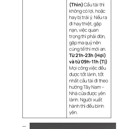
(Thìn)
Cầu tài thì
không có lợi, hoặc
hay bị trái ý. Nếu ra
đi hay thiệt, gặp
nạn, việc quan
trọng thì phải đòn,
gặp ma quỷ nên
cúng tế thì mới an.
Từ 21h-23h (Hợi)
và từ 09h-11h (Tị)
Mọi công việc đều
được tốt lành, tốt
nhất cầu tài đi theo
hướng Tây Nam –
Nhà cửa được yên
lành. Người xuất
hành thì đều bình
yên.