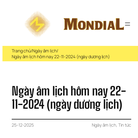
Chuyển 
đến 
phần 
nội 
dung
Trang chủ
/
Ngày âm lịch
/
Ngày âm lịch hôm nay 22-11-2024 (ngày dương lịch)
Ngày âm lịch hôm nay 22-
11-2024 (ngày dương lịch)
25-12-2025
Ngày âm lịch
, 
Tin tức