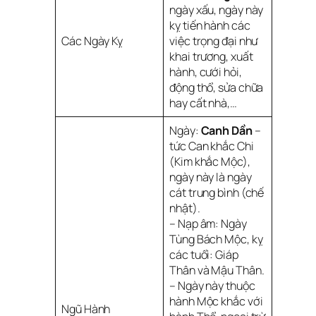
ngày xấu, ngày này
kỵ tiến hành các
Các Ngày Kỵ
việc trọng đại như
khai trương, xuất
hành, cưới hỏi,
động thổ, sửa chữa
hay cất nhà,…
Ngày:
Canh Dần
–
tức Can khắc Chi
(Kim khắc Mộc),
ngày này là ngày
cát trung bình (chế
nhật).
– Nạp âm: Ngày
Tùng Bách Mộc, kỵ
các tuổi: Giáp
Thân và Mậu Thân.
– Ngày này thuộc
hành Mộc khắc với
Ngũ Hành