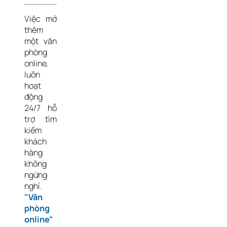
Việc mở 
thêm 
một văn 
phòng 
online, 
luôn 
hoạt 
động 
24/7 hỗ 
trợ tìm 
kiếm 
khách 
hàng 
không 
ngừng 
nghỉ. 
"Văn 
phòng 
online"