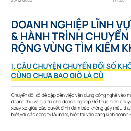
25-12-2025
Tin tức
DOANH NGHIỆP LĨNH VỰ
& HÀNH TRÌNH CHUYỂN Đ
RỘNG VÙNG TÌM KIẾM 
I. CÂU CHUYỆN CHUYỂN ĐỔI SỐ KH
CŨNG CHƯA BAO GIỜ LÀ CŨ
Chuyển đổi số đề cập đến việc vận dụng công nghệ vào mô 
doanh thu và giá trị cho doanh nghiệp.Để thực hiện chuyể
xoay xở giữa các quyết định đảm bảo không gây mâu thuẫ
biệt với các công ty lâu năm, hiện tại vẫn đang kinh doanh 