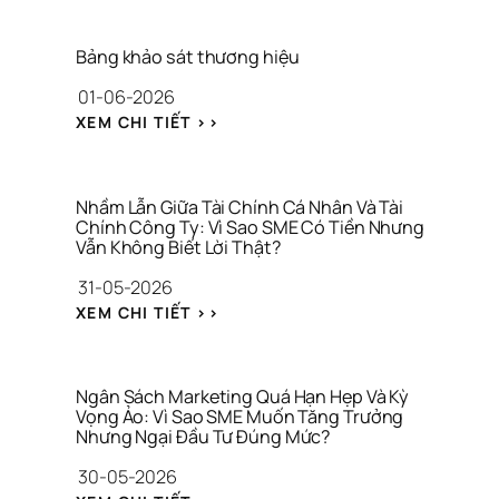
Â
Y 
D
Bảng khảo sát thương hiệu
Ự
01-06-2026
N
G 
: 
XEM CHI TIẾT >>
T
B
H
Ả
Ư
N
Ơ
G 
Nhầm Lẫn Giữa Tài Chính Cá Nhân Và Tài 
N
K
Chính Công Ty: Vì Sao SME Có Tiền Nhưng 
G 
Vẫn Không Biết Lời Thật?
H
H
Ả
31-05-2026
I
O 
Ệ
: 
S
XEM CHI TIẾT >>
U 
N
Á
C
H
T 
H
Ầ
T
O 
M 
H
Ngân Sách Marketing Quá Hạn Hẹp Và Kỳ 
C
L
Vọng Ảo: Vì Sao SME Muốn Tăng Trưởng 
Ư
Ô
Nhưng Ngại Đầu Tư Đúng Mức?
Ẫ
Ơ
N
N 
N
30-05-2026
G 
G
G 
T
: 