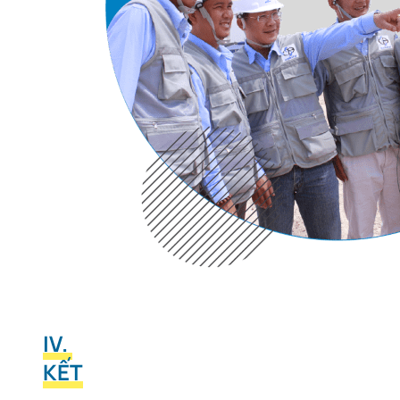
IV. 
KẾT