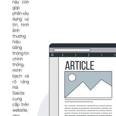
này còn 
góp 
phần xây 
dựng uy 
tín, hình 
ảnh 
thương 
hiệu 
bằng 
thông tin 
chính 
thống, 
minh 
bạch và 
rõ ràng 
mà 
Sakita 
cung 
cấp trên 
website, 
cho 