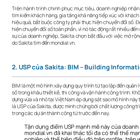
Trên hành trình chinh phục mục tiêu, doanh nghiệp nhận
tìm kiếm khách hàng, gia tăng khả năng tiếp xúc với khách
hiệu quả, bắt buộc công ty phải thực hiện chuyển đổi số. Để 
hiện chuyển đổi số toàn phần, vì nó tác động rất nhiều đến 
sự của doanh nghiệp, Sakita chọn bắt đầu với việc mở rộng 
do Sakita tìm đến mondial.vn.
2. USP của Sakita: BIM – Building Informat
BIM là một mô hình xây dựng quy trình từ tạo lập đến quản l
số trong khâu thiết kế, thi công và vận hành công trình. Kh
dựng vừa và nhỏ tại Việt Nam áp dụng sát sao mô hình này t
là USP của Sakita, được minh chứng bởi chất lượng công trì
trong các dự án thành công từ trước đến nay. 
Tận dụng điểm USP mạnh mẽ này của doanh n
mondial.vn đã khai thác tối đa có thể thế mạ
nghiệp và thể hiện điều đó trên profile, trên