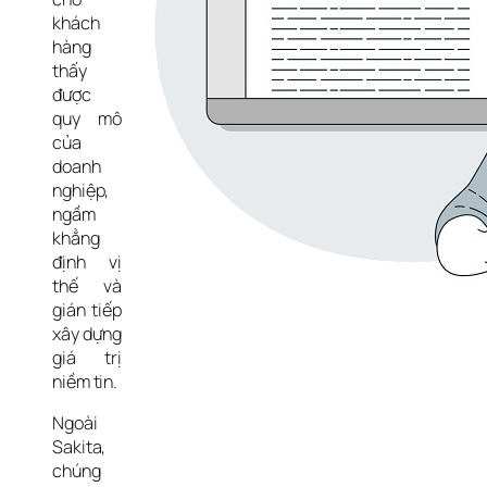
khách 
hàng 
thấy 
được 
quy mô 
của 
doanh 
nghiệp, 
ngầm 
khẳng 
định vị 
thế và 
gián tiếp 
xây dựng 
giá trị 
niềm tin.
Ngoài 
Sakita, 
chúng 