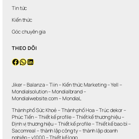
I
K
U 
T
Ề
H
T
?
Tin tức
N 
Ô
Ư 
N
N
Đ
Kiến thức
H
G 
Ú
Ư
L
N
Góc chuyên gia
N
Ớ
G 
G 
N
M
THEO DÕI
V
?
Ứ
Ẫ
C
Facebook
WhatsApp
LinkedIn
N 
?
K
H
Ô
N
Jiker 
– 
Balanza
 – 
Tiin
 – 
Kiến thức Marketing
 – 
Yell
 – 
G 
Mondialsolution
 – 
Mondialbrand
 – 
G
Mondialwebsite.com
 – 
MondiaL
I
Ả
Thành phố Sức Khoẻ
 – 
Thành phố Hoa 
– 
Trúc dekor
 – 
I 
Phúc Tiến 
– 
Thiết kế profile
 – 
Thiết kế thương hiệu
 – 
Q
Định vị thương hiệu 
– 
Thiết kế profile
 – 
Thiết kế bao bì
 – 
U
Sacomreal
 – 
thành lập công ty
 – 
thành lập doanh 
Y
Ế
nghiệp
 – 
v1000
 – 
Thiết kế logo