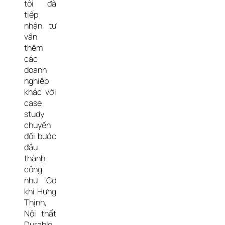
tôi đã 
tiếp 
nhận tư 
vấn 
thêm 
các 
doanh 
nghiệp 
khác với 
case 
study 
chuyển 
đổi bước 
đầu 
thành 
công 
như Cơ 
khí Hưng 
Thịnh, 
Nội thất 
Durable, 