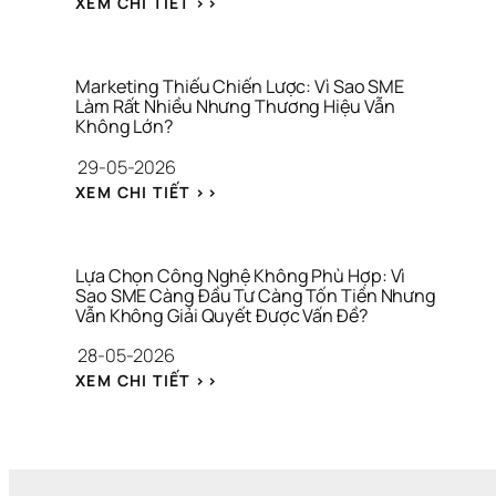
I
H
XEM CHI TIẾT >>
Y 
N
Ữ
I
G
G
A 
Ệ
I
Â
T
U
A 
N 
À
Marketing Thiếu Chiến Lược: Vì Sao SME 
C
S
Làm Rất Nhiều Nhưng Thương Hiệu Vẫn 
I 
Không Lớn?
Ô
Á
C
N
C
H
29-05-2026
G 
H 
Í
: 
G
M
N
XEM CHI TIẾT >>
M
I
A
H 
A
A 
R
C
R
V
K
Á 
K
Ị
E
N
Lựa Chọn Công Nghệ Không Phù Hợp: Vì 
E
Sao SME Càng Đầu Tư Càng Tốn Tiền Nhưng 
T
H
Vẫn Không Giải Quyết Được Vấn Đề?
T
I
Â
I
N
N 
28-05-2026
N
G 
V
: 
G 
Q
À 
XEM CHI TIẾT >>
L
T
U
T
Ự
H
Á 
À
A 
I
H
I 
C
Ế
Ạ
C
H
U 
N 
H