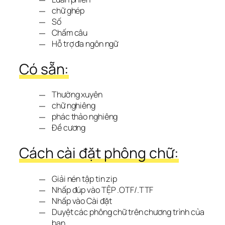
chữ ghép
Số
Chấm câu
Hỗ trợ đa ngôn ngữ
Có sẵn:
Thường xuyên
chữ nghiêng
phác thảo nghiêng
Đề cương
Cách cài đặt phông chữ:
Giải nén tập tin zip
Nhấp đúp vào TỆP .OTF/.TTF
Nhấp vào Cài đặt
Duyệt các phông chữ trên chương trình của
bạn