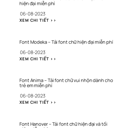
N 
Y
hiện đại miễn phí
– 
E
06-08-2023
T
N
Ả
I
: 
XEM CHI TIẾT >>
I 
S
F
F
E
O
O
I 
N
N
– 
T 
Font Modeka – Tải font chữ hiện đại miễn phí
T 
T
P
C
06-08-2023
Ả
O
H
I 
K
: 
XEM CHI TIẾT >>
Ữ 
F
E
F
P
O
L
O
H
N
O
N
O
T 
R 
T 
Font Anima – Tải font chữ vui nhộn dành cho 
N
S
– 
M
trẻ em miễn phí
G 
E
T
O
C
R
06-08-2023
Ả
D
Á
I
I 
E
: 
XEM CHI TIẾT >>
C
F 
F
K
F
H 
H
O
A 
O
N
I
N
– 
N
A
Ệ
T 
T
T 
Font Hanover – Tải font chữ hiện đại và tối 
M 
N 
C