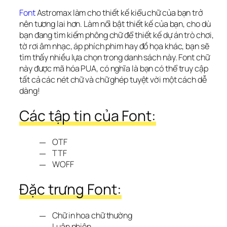
Font
 Astromax làm cho thiết kế kiểu chữ của bạn trở 
nên tương lai hơn. Làm nổi bật thiết kế của bạn, cho dù 
bạn đang tìm kiếm phông chữ để thiết kế dự án trò chơi, 
tờ rơi âm nhạc, áp phích phim hay đồ họa khác, bạn sẽ 
tìm thấy nhiều lựa chọn trong danh sách này. Font chữ 
này được mã hóa PUA, có nghĩa là bạn có thể truy cập 
tất cả các nét chữ và chữ ghép tuyệt vời một cách dễ 
dàng!
Các tập tin của Font:
OTF
TTF
WOFF
Đặc trưng Font:
Chữ in hoa chữ thường
Luân phiên