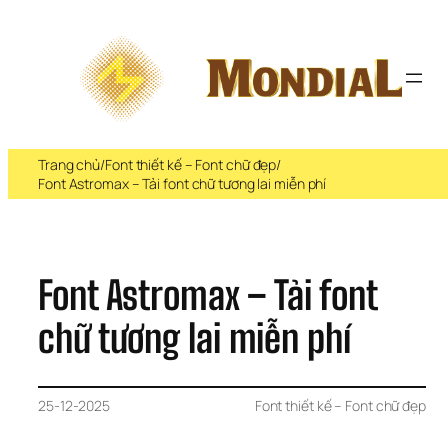
Chuyển 
đến 
phần 
nội 
dung
Trang chủ
/
Font thiết kế – Font chữ đẹp
/
Font Astromax – Tải font chữ tương lai miễn phí
Font Astromax – Tải font 
chữ tương lai miễn phí
25-12-2025
Font thiết kế – Font chữ đẹp