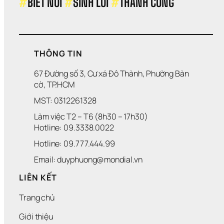
#
BIẾT NÓI 
#
SINH LỜI 
#
THÀNH CÔNG
N 
À
H
P
N
Ữ 
H
H 
H
Í
C
I
H
Ệ
O 
N 
THÔNG TIN
T
Đ
R
Ạ
67 Đường số 3, Cư xá Đô Thành, Phường Bàn 
Ẻ 
I 
cờ, TP.HCM
E
V
MST: 0312261328
M 
À 
M
T
Làm việc T2 – T6 (8h30 – 17h30)
I
Ố
Hotline: 09.3338.0022 
Ễ
I 
N 
G
Hotline: 09.777.444.99
P
I
H
Ả
Email: duyphuong@mondial.vn
Í
N 
M
LIÊN KẾT
I
Ễ
Trang chủ
N 
P
Giới thiệu
H