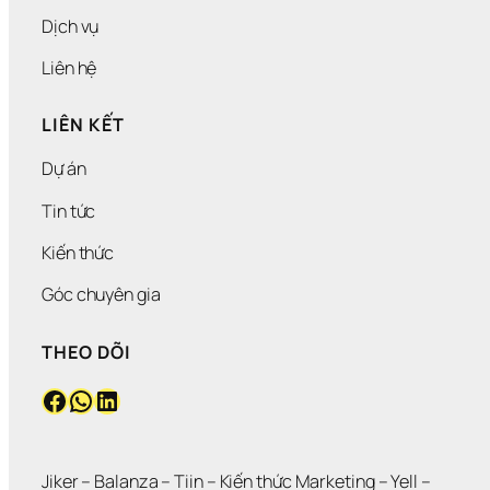
Í
Dịch vụ
Liên hệ
LIÊN KẾT
Dự án
Tin tức
Kiến thức
Góc chuyên gia
THEO DÕI
Facebook
WhatsApp
LinkedIn
Jiker 
– 
Balanza
 – 
Tiin
 – 
Kiến thức Marketing
 – 
Yell
 – 