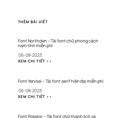
THÊM BÀI VIẾT
Font Northden – Tải font chữ phong cách 
nam tính miễn phí
06-08-2023
: 
XEM CHI TIẾT >>
F
O
N
T 
Font Yenisei – Tải font serif hiện đại miễn phí
N
06-08-2023
O
R
: 
XEM CHI TIẾT >>
T
F
H
O
D
N
E
T 
Font Pokelor – Tải font chữ thanh lịch và 