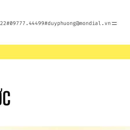
022
#09777.44499
#duyphuong@mondial.vn
ỢC