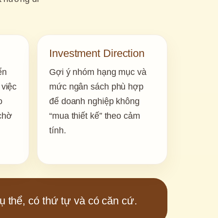
Investment Direction
n 
Gợi ý nhóm hạng mục và 
việc 
mức ngân sách phù hợp 
 
để doanh nghiệp không 
chờ 
“mua thiết kế” theo cảm 
tính.
 thể, có thứ tự và có căn cứ.