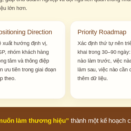
iệu lớn hơn.
sitioning Direction
Priority Roadmap
 xuất hướng định vị, 
Xác định thứ tự nên triể
P, nhóm khách hàng 
khai trong 30–90 ngày: 
ọng tâm và thông điệp 
nào làm trước, việc nào
n ưu tiên trong giai đoạn 
làm sau, việc nào cần 
ếp theo.
thêm dữ liệu.
muốn làm thương hiệu”
thành một kế hoạch cụ