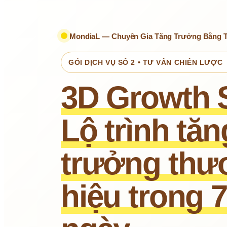
 MondiaL — Chuyên Gia Tăng Trưởng Bằng 
GÓI DỊCH VỤ SỐ 2 • TƯ VẤN CHIẾN LƯỢC
3D Growth S
Lộ trình tăng
trưởng thư
hiệu trong 7