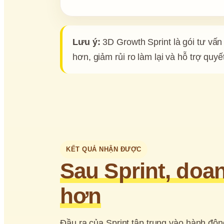
Lưu ý:
 3D Growth Sprint là gói tư vấn
hơn, giảm rủi ro làm lại và hỗ trợ quyế
KẾT QUẢ NHẬN ĐƯỢC
Sau Sprint, doan
hơn
Đầu ra của Sprint tập trung vào hành độn