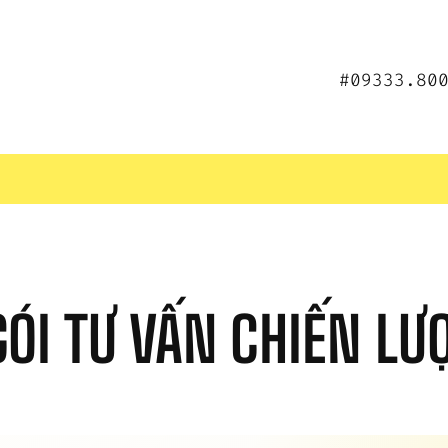
#09333.80
GÓI TƯ VẤN CHIẾN LƯ