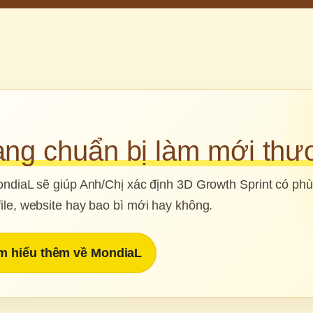
ng chuẩn bị làm mới thư
 MondiaL sẽ giúp Anh/Chị xác định 3D Growth Sprint có phù
file, website hay bao bì mới hay không.
m hiểu thêm về MondiaL