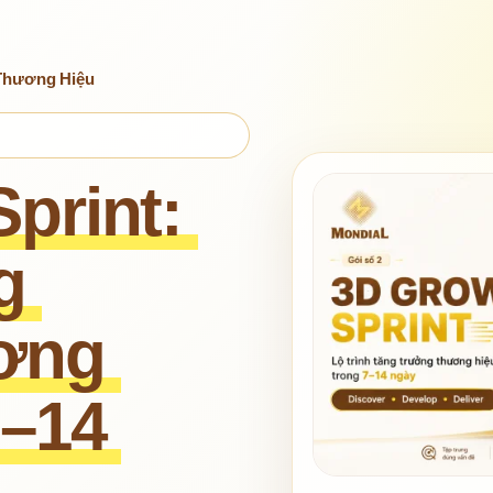
Thương Hiệu
print: 
 
ơng 
–14 