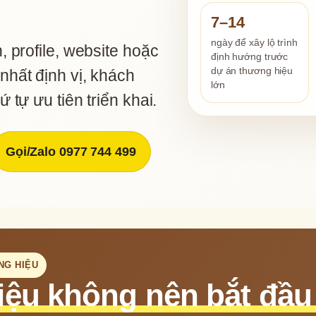
7–14
ngày để xây lộ trình
 profile, website hoặc 
định hướng trước
dự án thương hiệu
hất định vị, khách 
lớn
 tự ưu tiên triển khai.
Gọi/Zalo 0977 744 499
NG HIỆU
ệu không nên bắt đầu 