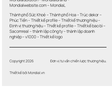
Mondialwebsite.com
 – 
MondiaL
Thành phố Sức Khoẻ
 – 
Thành phố Hoa 
– 
Trúc dekor
 – 
Phúc Tiến 
– 
Thiết kế profile
 – 
Thiết kế thương hiệu
 – 
Định vị thương hiệu 
– 
Thiết kế profile
 – 
Thiết kế bao bì
 – 
Sacomreal
 – 
thành lập công ty
 – 
thành lập doanh 
nghiệp
 – 
v1000
 – 
Thiết kế logo
Copyright 2026
Đơn vị tư vấn chiến lược thương hiệu.
Thiết kế bởi 
Mondial.vn