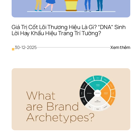
Tho
Kiếp
Bán
Rẻ
Giá Trị Cốt Lõi Thương Hiệu Là Gì? “DNA” Sinh 
Lời Hay Khẩu Hiệu Trang Trí Tường?
: 
30-12-2025
Xem thêm
■
Giá 
Trị 
Cốt
Lõi 
Thư
Hiệu
Là 
Gì? 
“DN
Sinh
Lời 
Hay
Khẩ
Hiệu
Tra