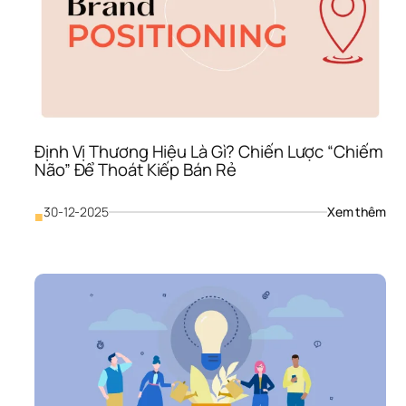
Định Vị Thương Hiệu Là Gì? Chiến Lược “Chiếm 
Não” Để Thoát Kiếp Bán Rẻ
: 
30-12-2025
Xem thêm
■
Định
Vị 
Thư
Hiệu
Là 
Gì? 
Chi
Lượ
“Ch
Não
Để 