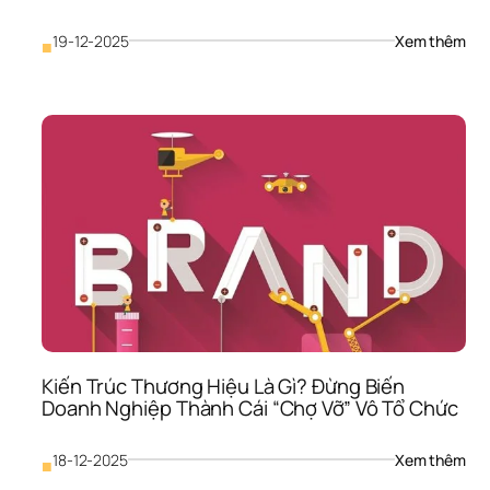
: 
19-12-2025
Xem thêm
■
Khá
Biệt
Thư
Hiệu
Là 
Gì? 
“Tử 
Huy
Giúp
SME
Tho
Cản
Bán
Rẻ 
Như
Ch
Kiến Trúc Thương Hiệu Là Gì? Đừng Biến 
Doanh Nghiệp Thành Cái “Chợ Vỡ” Vô Tổ Chức
: 
18-12-2025
Xem thêm
■
Kiến