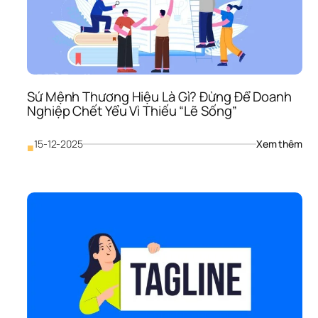
Tiền
Hay
Lời 
Sáo
Rỗn
Giết
Chế
Sứ Mệnh Thương Hiệu Là Gì? Đừng Để Doanh 
Thư
Nghiệp Chết Yểu Vì Thiếu “Lẽ Sống”
Hiệ
: 
15-12-2025
Xem thêm
■
Sứ 
Mện
Thư
Hiệu
Là 
Gì? 
Đừn
Để 
Doa
Ngh
Chế
Yểu 