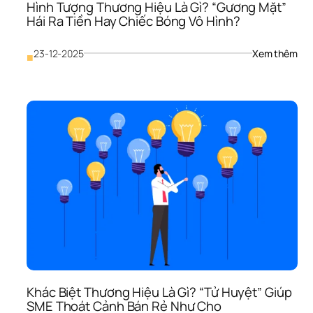
Hình Tượng Thương Hiệu Là Gì? “Gương Mặt” 
Trí 
Hái Ra Tiền Hay Chiếc Bóng Vô Hình?
Tư
: 
23-12-2025
Xem thêm
■
Hình
Tượ
Thư
Hiệu
Là 
Gì? 
“Gư
Mặt
Hái 
Ra 
Tiền
Hay
Chi
Bón
Vô 
Hìn
Khác Biệt Thương Hiệu Là Gì? “Tử Huyệt” Giúp 
SME Thoát Cảnh Bán Rẻ Như Cho