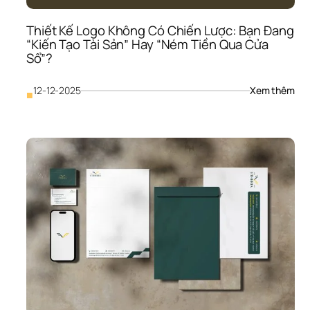
Tư
Thiết Kế Logo Không Có Chiến Lược: Bạn Đang 
“Kiến Tạo Tài Sản” Hay “Ném Tiền Qua Cửa 
Sổ”?
: 
12-12-2025
Xem thêm
■
Thiế
Kế 
Log
Khô
Có 
Chi
Lược
Bạn
Đan
“Kiế
Tạo 
Tài 
Sản
Hay
“Né
Tiền