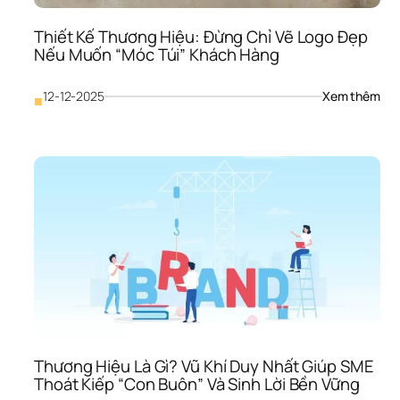
Qua
Cửa
Thiết Kế Thương Hiệu: Đừng Chỉ Vẽ Logo Đẹp 
Sổ”
Nếu Muốn “Móc Túi” Khách Hàng
: 
12-12-2025
Xem thêm
■
Thiế
Kế 
Thư
Hiệu
Đừn
Chỉ 
Vẽ 
Log
Đẹp
Nếu
Muố
“Mó
Túi”
Khá
Hà
Thương Hiệu Là Gì? Vũ Khí Duy Nhất Giúp SME 
Thoát Kiếp “Con Buôn” Và Sinh Lời Bền Vững