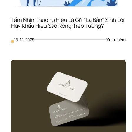
Rỗn
“Đốt
Tiền
Doa
Tầm Nhìn Thương Hiệu Là Gì? “La Bàn” Sinh Lời 
Ngh
Hay Khẩu Hiệu Sáo Rỗng Treo Tường?
: 
15-12-2025
Xem thêm
■
Tầm
Nhìn
Thư
Hiệu
Là 
Gì? 
“La 
Bàn
Sinh
Lời 
Hay
Khẩ
Hiệu
Sáo
Rỗn
Treo