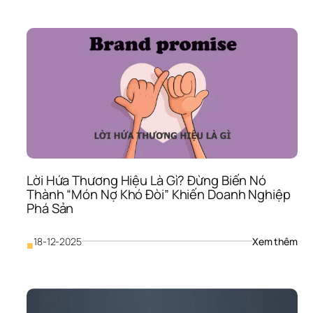
Trúc
Thư
Hiệu
Là 
Gì? 
Đừn
Biến
Doa
Ngh
Thà
Cái 
“Ch
Vỡ” 
Lời Hứa Thương Hiệu Là Gì? Đừng Biến Nó 
Vô 
Thành “Món Nợ Khó Đòi” Khiến Doanh Nghiệp 
Tổ 
Ch
Phá Sản
: 
18-12-2025
Xem thêm
■
Lời 
Hứa
Thư
Hiệu
Là 