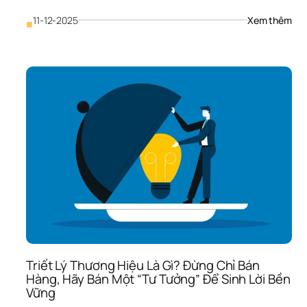
: 
11-12-2025
Xem thêm
■
Thư
Hiệu
Là 
Gì? 
Vũ 
Khí 
Duy
Nhấ
Giúp
SME
Tho
Kiếp
“Co
Buô
Và 
Sinh
Lời 
Bền
Triết Lý Thương Hiệu Là Gì? Đừng Chỉ Bán 
Vữ
Hàng, Hãy Bán Một “Tư Tưởng” Để Sinh Lời Bền 
Vững