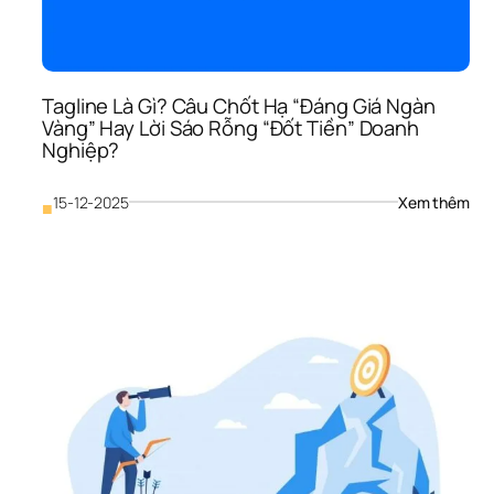
Vì 
Thiế
“Lẽ 
Số
Tagline Là Gì? Câu Chốt Hạ “Đáng Giá Ngàn 
Vàng” Hay Lời Sáo Rỗng “Đốt Tiền” Doanh 
Nghiệp?
: 
15-12-2025
Xem thêm
■
Tagl
Là 
Gì? 
Câu
Chố
Hạ 
“Đá
Giá 
Ngà
Vàn
Hay
Lời 
Sáo