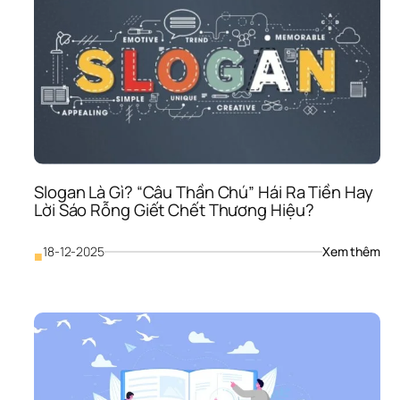
Gì? 
Đừn
Biến
Nó 
Thà
“Mó
Nợ 
Khó
Đòi”
Khi
Doa
Slogan Là Gì? “Câu Thần Chú” Hái Ra Tiền Hay 
Ngh
Lời Sáo Rỗng Giết Chết Thương Hiệu?
Phá
Sả
: 
18-12-2025
Xem thêm
■
Slo
Là 
Gì? 
“Câ
Thầ
Chú
Hái 
Ra 