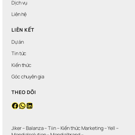
Dịch vụ
Liên hệ
LIÊN KẾT
Dự án
Tin tức
Kiến thức
Góc chuyên gia
THEO DÕI
Facebook
WhatsApp
LinkedIn
Jiker 
– 
Balanza
 – 
Tiin
 – 
Kiến thức Marketing
 – 
Yell
 – 
Mondialsolution
 – 
Mondialbrand
 – 