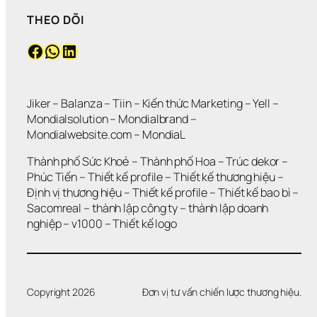
THEO DÕI
Facebook
WhatsApp
LinkedIn
Jiker 
– 
Balanza
 – 
Tiin
 – 
Kiến thức Marketing
 – 
Yell
 – 
Mondialsolution
 – 
Mondialbrand
 – 
Mondialwebsite.com
 – 
MondiaL
Thành phố Sức Khoẻ
 – 
Thành phố Hoa 
– 
Trúc dekor
 – 
Phúc Tiến 
– 
Thiết kế profile
 – 
Thiết kế thương hiệu
 – 
Định vị thương hiệu 
– 
Thiết kế profile
 – 
Thiết kế bao bì
 – 
Sacomreal
 – 
thành lập công ty
 – 
thành lập doanh 
nghiệp
 – 
v1000
 – 
Thiết kế logo
Copyright 2026
Đơn vị tư vấn chiến lược thương hiệu.