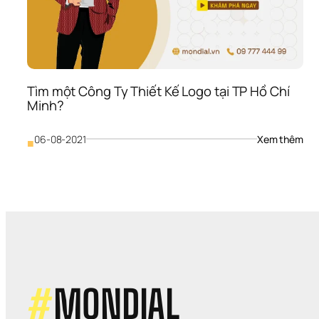
Tìm một Công Ty Thiết Kế Logo tại TP Hồ Chí 
Minh?
: 
06-08-2021
Xem thêm
■
Tìm 
một
Côn
Ty 
Thiế
Kế 
Log
tại 
TP 
Hồ 
Chí 
#
MONDIAL
Min