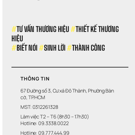
#
TƯ VẤN THƯƠNG HIỆU 
#
THIẾT KẾ THƯƠNG 
HIỆU 
#
BIẾT NÓI 
#
SINH LỜI 
#
THÀNH CÔNG
THÔNG TIN
67 Đường số 3, Cư xá Đô Thành, Phường Bàn 
cờ, TP.HCM
MST: 0312261328
Làm việc T2 – T6 (8h30 – 17h30)
Hotline: 09.3338.0022 
Hotline: 09.777.444.99