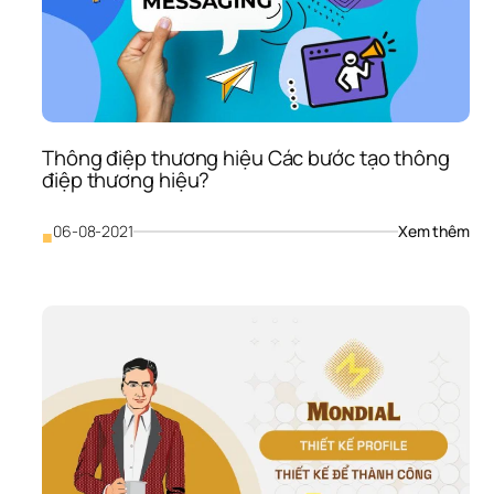
Thông điệp thương hiệu Các bước tạo thông 
điệp thương hiệu?
: 
06-08-2021
Xem thêm
■
Thô
điệp
thư
hiệu
Các
bướ
tạo 
thô
điệp
thư
hiệ